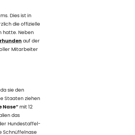
. Dies ist in
zlich die offizielle
 hatte. Neben
rhunden
auf der
ller Mitarbeiter
da sie den
he Staaten ziehen
ue Nase“
mit 12
alien das
er Hundestaffel-
ie Schnüffelnase