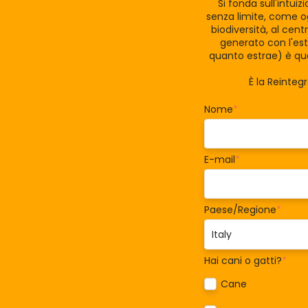
Si fonda sull'intui
senza limite, come og
biodiversità, al cen
generato con l'est
quanto estrae) è qua
È la Reinteg
Nome
*
E-mail
*
Paese/Regione
*
Hai cani o gatti?
*
Cane