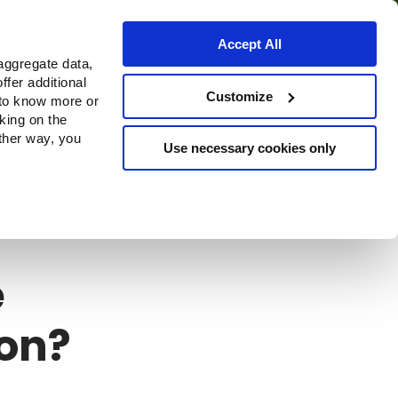
Accept All
aggregate data,
ffer additional
Bezugsquellen
Customize
 to know more or
cking on the
other way, you
Use necessary cookies only
e
ion?