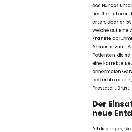
des Hundes unter
der Rezeptoren. 
orten, aber er ist
welche auf eine 
Frankie
berühmt,
Arkansas zum „As
Patienten, die se
eine korrekte Beu
annormalen Geru
entfernte er sic
Prostata-, Brust
Der Einsa
neue Ent
All diejenigen, 