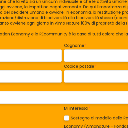
zione che la vita sia un unicum indivisibile e che le attività uman
gi avviene, la impattino negativamente. Da qui l'importanza di po
tro del decidere umano e avviare, in economia, la restituzione pro
razione/distruzione di biodiversità alla biodiversità stessa (eco
nto avviene ogni giorno in Almo Nature 100% di proprietà della 
ration Economy e la REcommunity è la casa di tutti coloro che 
Cognome
*
Codice postale
*
Mi interessa:
*
Sostegno al modello della Re
Economy (Almonature - Fondazi