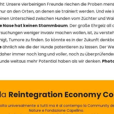
t: Unsere vierbeinigen Freunde riechen die Proben mens
ur an den Orten, an denen sie trainiert werden. Und wie i
keinen Unterschied zwischen Hunden vom Züchter und Wa
ie Nase hat keinen Stammbaum
. Der große Ehrgeiz all 
rsuchungen weniger invasiv machen wollen, ist, zu verst
gt, Tumore zu finden. So könnte es in der Zukunft denkbar
e
ähnlich wie die der Hunde patentieren zu lassen. Der W
 daher immer noch lang und voller, noch zu überprüfende
 Hunde weitaus mehr Potential haben als wir denken.
Photo
lla
Reintegration Economy 
olta universalmente a tutti ma è al contempo la Community dei
Nature e Fondazione Capellino.