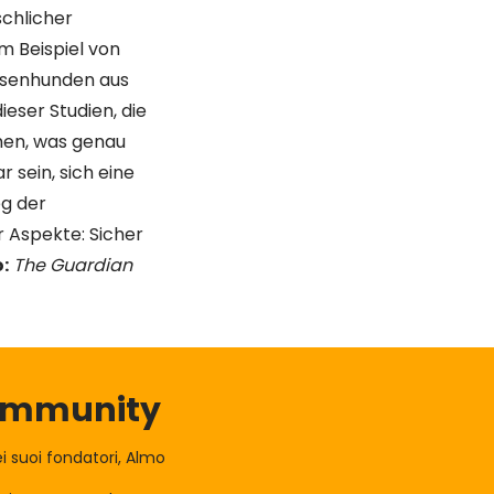
chlicher
m Beispiel von
isenhunden aus
dieser Studien, die
ehen, was genau
 sein, sich eine
eg der
r Aspekte: Sicher
:
The Guardian
Community
 suoi fondatori, Almo