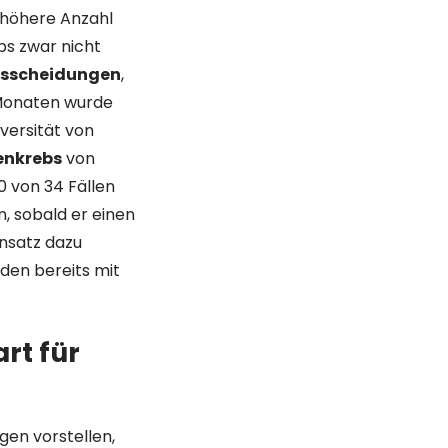
 höhere Anzahl
bs zwar nicht
usscheidungen
,
 Monaten wurde
versität von
enkrebs
von
30 von 34 Fällen
n, sobald er einen
nsatz dazu
rden bereits mit
rt für
gen vorstellen,