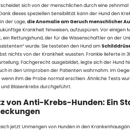
scheidet sich von der menschlichen durch eine zehnmal
Dank dieses speziellen Sensibilität kann der Hund den Kre
 in der Lage,
die Anomalie am Geruch menschlicher A
zukünftige Krankheit hinweisen, aufzuspüren. Vor einigen
 ein Rettungshund, der für die Wissenschaftler an der Uni
sistenten“ wurde. Sie testeten den Hund am
Schilddrüs
lbst nichts von der Krankheit wussten. Frankie lieferte in 
rteilung. Fachgerecht ausgebildet, legte sich der Hund hi
ch in den Urinproben der Patienten wahrnahm. Im Gege
h, wenn ihm die Probe normal erschien. Ähnliche Tests wu
- und Blasenkrebs durchgeführt.
tz von Anti-Krebs-Hunden: Ein Sta
deckungen
die sich jetzt Unmengen von Hunden in den Krankenhausgän