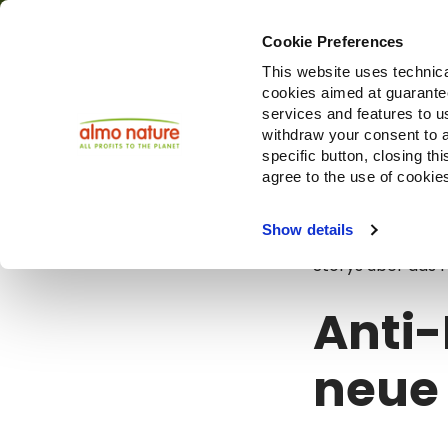
Cookie Preferences
This website uses technica
cookies aimed at guaranteei
Produ
services and features to u
withdraw your consent to a
specific button, closing th
agree to the use of cookie
Blog
Anti-K
Show details
Storys über das 
Anti-
neue 