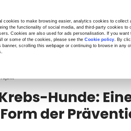
Almo Nature
Fondazione Capellino
REcommunity
l cookies to make browsing easier, analytics cookies to collect 
ng the functionality of social media, and third-party cookies to o
kte
Companion for Life
Ausschreibung
Über uns
sers. Cookies are also used for ads personalisation. If you want
ll or some of the cookies, please see the
Cookie policy
. By cli
is banner, scrolling this webpage or continuing to browse in any 
s.
rebs-Hunde: Eine neue Form der Prävention?
Projekt
Krebs-Hunde: Ein
Form der Prävent