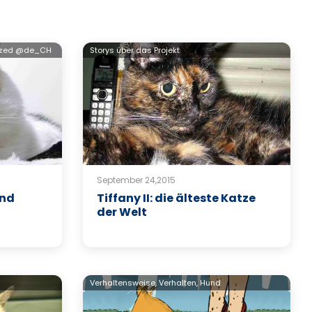
ized @de_CH
Storys über das Projekt
September 24,2015
und
Tiffany II: die älteste Katze
der Welt
Verhaltensweise,
Verhalten,
Hund