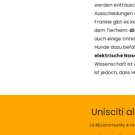
werden enttäusch
Ausscheidungen n
Frankie gibt es 
dem Tierheim:
d
auch einige Unte
Hunde dazu befähi
elektrische Nas
Wissenschaft ist
ist jedoch, dass
Unisciti a
La REcommunity è riv