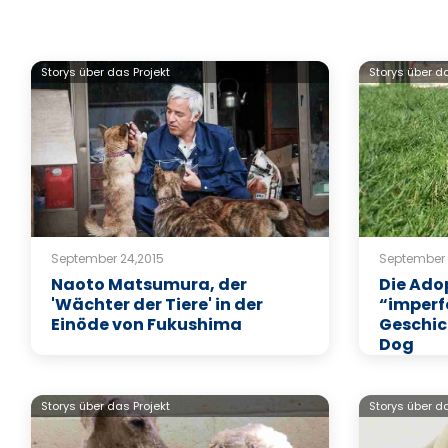
Storys über das Projekt
Storys über da
September 24,2015
September 
Naoto Matsumura, der
Die Ado
'Wächter der Tiere' in der
“imperf
Einöde von Fukushima
Geschic
Dog
Storys über das Projekt
Storys über da