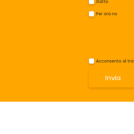
Gatto
Per ora no
Acconsento al trat