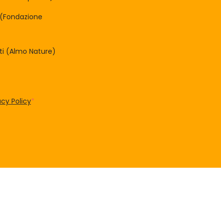
à (Fondazione
tti (Almo Nature)
acy Policy
*