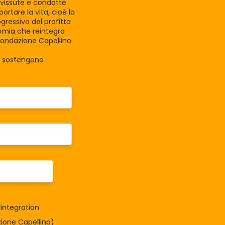
e vissute e condotte
rtare la vita, cioè la
gressiva del profitto
nomia che reintegra
Fondazione Capellino.
la sostengono
integration
one Capellino)