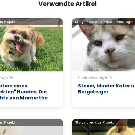
Verwandte Artikel
s Projekt
Storys über das Projekt,
Uncategor
24,2015
September 24,2015
ption eines
Stevie, blinder Kater 
ekten" Hundes: Die
Bergsteiger
hte von Marnie the
s Projekt
Storys über das Projekt