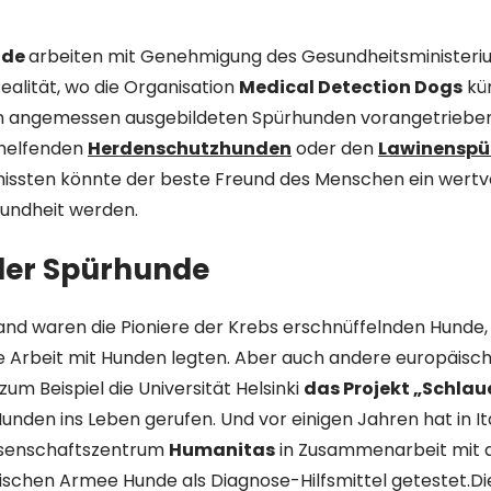
nde
arbeiten mit Genehmigung des Gesundheitsministeriums
ealität, wo die Organisation
Medical Detection Dogs
kür
n angemessen ausgebildeten Spürhunden vorangetrieben
 helfenden
Herdenschutzhunden
oder den
Lawinenspü
ssten könnte der beste Freund des Menschen ein wertvo
ndheit werden.
 der Spürhunde
and waren die Pioniere der Krebs erschnüffelnden Hunde, 
ie Arbeit mit Hunden legten. Aber auch andere europäisc
zum Beispiel die Universität Helsinki
das Projekt „Schla
nden ins Leben gerufen. Und vor einigen Jahren hat in It
ssenschaftszentrum
Humanitas
in Zusammenarbeit mit d
enischen Armee Hunde als Diagnose-Hilfsmittel getestet.D