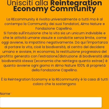
Unisciti alla
Reintegration
Economy Community
La REcommunity è rivolta universalmente a tutti ma è al
contempo la Community dei suoi fondatori, Almo Nature e
Fondazione Capellino.
Si fonda sull'intuizione che la vita sia un unicum indivisibile e
che le attività umane vissute e condotte senza limite, come
oggi avviene, la impattino negativamente. Da qui l'importanza
di portare la vita, cioè la biodiversità, al centro del decidere
umano e avviare, in economia, la restituzione progressiva del
profitto generato con l'estrazione/distruzione di biodiversità alla
biodiversità stessa (economia che reintegra quanto estrae) è
quanto avviene ogni giorno in Almo Nature 100% di proprietà
della Fondazione Capellino.
È la Reintegration Economy e la REcommunity è la casa di tutti
coloro che la sostengono
Nome
*