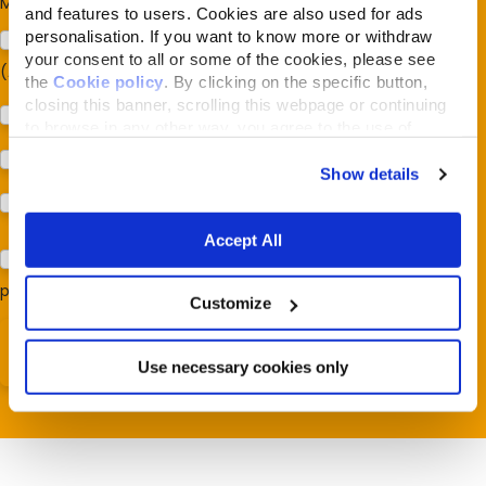
Mi interessa:
*
and features to users. Cookies are also used for ads
personalisation. If you want to know more or withdraw
Sostegno al modello della Reintegration Economy
your consent to all or some of the cookies, please see
(Almonature - Fondazione Capellino)
the
Cookie policy
. By clicking on the specific button,
closing this banner, scrolling this webpage or continuing
Protezione della biodiversità (Fondazione Capellino)
to browse in any other way, you agree to the use of
cookies.
Protezione dei cani e dei gatti (Almo Nature)
Show details
Prodotti (Almo Nature)
Accept All
Acconsento al trattamento dei miei dati e dichiaro di aver
preso visione della
Privacy Policy
*
Customize
Use necessary cookies only