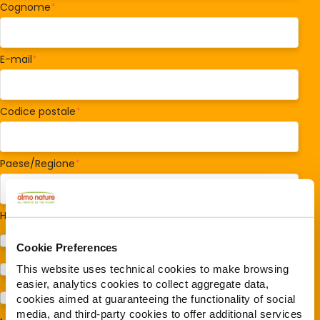
Cognome
*
E-mail
*
Codice postale
*
Paese/Regione
*
Hai cani o gatti?
*
Cane
Cookie Preferences
Gatto
This website uses technical cookies to make browsing
easier, analytics cookies to collect aggregate data,
Per ora no
cookies aimed at guaranteeing the functionality of social
media, and third-party cookies to offer additional services