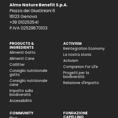
Almo Nature Benefit S.p.A.
Piazza dei Giustiniani 6
16123 Genova
+39 010253541
P.IVA 02529870103
PRODUCTS &
ACTIVISM
INGREDIENTS
Reintegration Economy
Alimenti Gatto
La nostra storia
Alimenti Cane
Activism
Catlitter
Companion For Life
Consiglio nutrizionale
Progetti per la
gatto
biodiversità
Consiglio nutrizionale
Relazione d'Impatto
cane
Impatto sulla
biodiversità
Accessibilità
COMMUNITY
FONDAZIONE
CAPELLINO