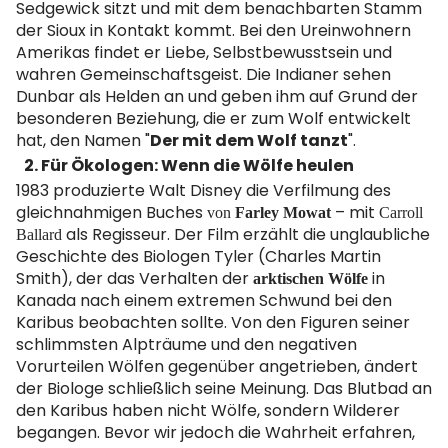
Sedgewick sitzt und mit dem benachbarten Stamm
der Sioux in Kontakt kommt. Bei den Ureinwohnern
Amerikas findet er Liebe, Selbstbewusstsein und
wahren Gemeinschaftsgeist. Die Indianer sehen
Dunbar als Helden an und geben ihm auf Grund der
besonderen Beziehung, die er zum Wolf entwickelt
hat, den Namen "
Der mit dem Wolf tanzt
".
2. Für Ökologen: Wenn die Wölfe heulen
1983 produzierte Walt Disney die Verfilmung des
gleichnahmigen Buches
– mit
von
Farley Mowat
Carroll
als Regisseur. Der Film erzählt die unglaubliche
Ballard
Geschichte des Biologen Tyler (Charles Martin
Smith), der das Verhalten der
in
arktischen Wölfe
Kanada nach einem extremen Schwund bei den
Karibus beobachten sollte. Von den Figuren seiner
schlimmsten Alpträume und den negativen
Vorurteilen Wölfen gegenüber angetrieben, ändert
der Biologe schließlich seine Meinung. Das Blutbad an
den Karibus haben nicht Wölfe, sondern Wilderer
begangen. Bevor wir jedoch die Wahrheit erfahren,