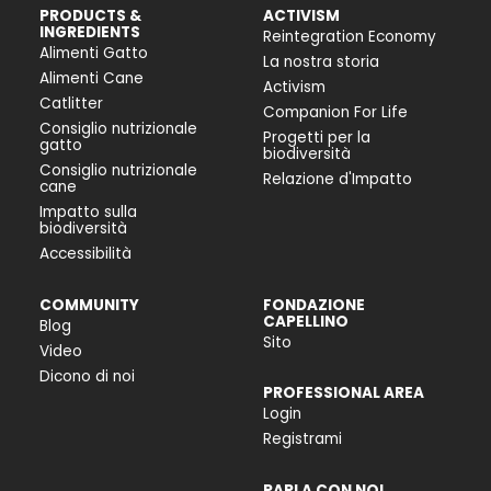
PRODUCTS &
ACTIVISM
INGREDIENTS
Reintegration Economy
Alimenti Gatto
La nostra storia
Alimenti Cane
Activism
Catlitter
Companion For Life
Consiglio nutrizionale
Progetti per la
gatto
biodiversità
Consiglio nutrizionale
Relazione d'Impatto
cane
Impatto sulla
biodiversità
Accessibilità
COMMUNITY
FONDAZIONE
CAPELLINO
Blog
Sito
Video
Dicono di noi
PROFESSIONAL AREA
Login
Registrami
PARLA CON NOI