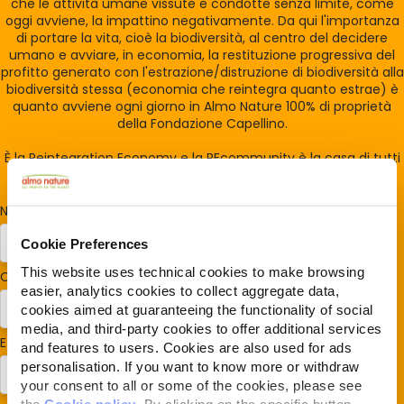
che le attività umane vissute e condotte senza limite, come
oggi avviene, la impattino negativamente. Da qui l'importanza
di portare la vita, cioè la biodiversità, al centro del decidere
umano e avviare, in economia, la restituzione progressiva del
profitto generato con l'estrazione/distruzione di biodiversità alla
biodiversità stessa (economia che reintegra quanto estrae) è
quanto avviene ogni giorno in Almo Nature 100% di proprietà
della Fondazione Capellino.
È la Reintegration Economy e la REcommunity è la casa di tutti
coloro che la sostengono
Nome
*
Cookie Preferences
This website uses technical cookies to make browsing
Cognome
*
easier, analytics cookies to collect aggregate data,
cookies aimed at guaranteeing the functionality of social
media, and third-party cookies to offer additional services
E-mail
*
and features to users. Cookies are also used for ads
personalisation. If you want to know more or withdraw
your consent to all or some of the cookies, please see
the
Cookie policy
. By clicking on the specific button,