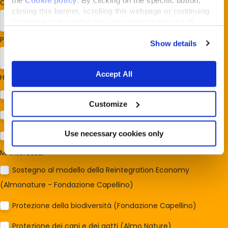
Codice postale
*
closing this banner, scrolling this webpage or continuing
to browse in any other way, you agree to the use of
cookies.
Paese/Regione
*
Show details
Accept All
Hai cani o gatti?
*
Cane
Customize
Gatto
Use necessary cookies only
Per ora no
Mi interessa:
*
Sostegno al modello della Reintegration Economy
(Almonature - Fondazione Capellino)
Protezione della biodiversità (Fondazione Capellino)
Protezione dei cani e dei gatti (Almo Nature)