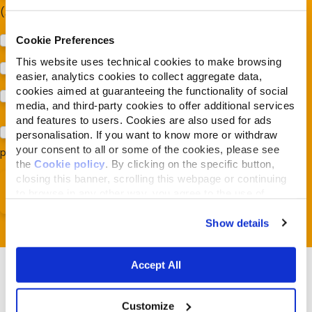
(Almonature - Fondazione Capellino)
Protezione della biodiversità (Fondazione Capellino)
Cookie Preferences
This website uses technical cookies to make browsing
Protezione dei cani e dei gatti (Almo Nature)
easier, analytics cookies to collect aggregate data,
cookies aimed at guaranteeing the functionality of social
Prodotti (Almo Nature)
media, and third-party cookies to offer additional services
and features to users. Cookies are also used for ads
Acconsento al trattamento dei miei dati e dichiaro di aver
personalisation. If you want to know more or withdraw
your consent to all or some of the cookies, please see
preso visione della
Privacy Policy
*
the
Cookie policy
. By clicking on the specific button,
closing this banner, scrolling this webpage or continuing
to browse in any other way, you agree to the use of
cookies.
Show details
Accept All
Customize