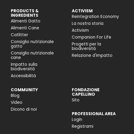
PRODUCTS &
ACTIVISM
INGREDIENTS
Reintegration Economy
Alimenti Gatto
La nostra storia
Alimenti Cane
Activism
Catlitter
Companion For Life
Consiglio nutrizionale
Progetti per la
gatto
biodiversità
Consiglio nutrizionale
Relazione d'Impatto
cane
Impatto sulla
biodiversità
Accessibilità
COMMUNITY
FONDAZIONE
CAPELLINO
Blog
Sito
Video
Dicono di noi
PROFESSIONAL AREA
Login
Registrami