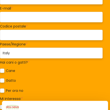
E-mail
*
Codice postale
*
Paese/Regione
*
Hai cani o gatti?
*
Cane
Gatto
Per ora no
Mi interessa:
*
Sostegno al modello della Reintegration Economy