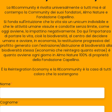
La REcommunity è rivolta universalmente a tutti ma è al
contempo la Community dei suoi fondatori, Almo Nature e
Fondazione Capellino.
Si fonda sull'intuizione che la vita sia un unicum indivisibile e
che le attività umane vissute e condotte senza limite, come
oggi avviene, la impattino negativamente. Da qui l'importanza
di portare la vita, cioè la biodiversità, al centro del decidere
umano e avviare, in economia, la restituzione progressiva del
profitto generato con l'estrazione/distruzione di biodiversità alla
biodiversità stessa (economia che reintegra quanto estrae) è
quanto avviene ogni giorno in Almo Nature 100% di proprietà
della Fondazione Capellino.
È la Reintegration Economy e la REcommunity è la casa di tutti
coloro che la sostengono
Nome
*
Cognome
*