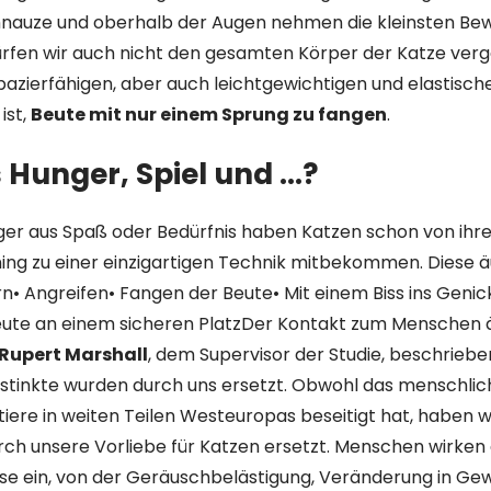
hnauze und oberhalb der Augen nehmen die kleinsten B
ürfen wir auch nicht den gesamten Körper der Katze verg
pazierfähigen, aber auch leichtgewichtigen und elastische
ist,
Beute mit nur einem Sprung zu fangen
.
 Hunger, Spiel und …?
ger aus Spaß oder Bedürfnis haben Katzen schon von ihre
ing zu einer einzigartigen Technik mitbekommen. Diese äu
n• Angreifen• Fangen der Beute• Mit einem Biss ins Genic
ute an einem sicheren PlatzDer Kontakt zum Menschen 
Rupert Marshall
, dem Supervisor der Studie, beschrieben:
nstinkte wurden durch uns ersetzt. Obwohl das menschlic
ere in weiten Teilen Westeuropas beseitigt hat, haben wir
ch unsere Vorliebe für Katzen ersetzt. Menschen wirken 
ise ein, von der Geräuschbelästigung, Veränderung in G