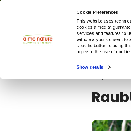
Cookie Preferences
This website uses technica
cookies aimed at guaranteei
Produ
services and features to u
withdraw your consent to a
specific button, closing th
agree to the use of cookie
Blog
Raubti
Show details
Storys über das 
Raubt