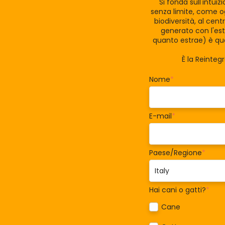
Si fonda sull'intui
senza limite, come og
biodiversità, al cen
generato con l'est
quanto estrae) è qua
È la Reinteg
Nome
*
E-mail
*
Paese/Regione
*
Hai cani o gatti?
*
Cane