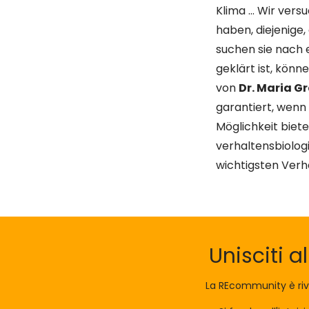
Klima … Wir vers
haben, diejenige,
suchen sie nach 
geklärt ist, könn
von
Dr. Maria G
garantiert, wenn 
Möglichkeit biete
verhaltensbiologi
wichtigsten Verh
Unisciti a
La REcommunity è riv