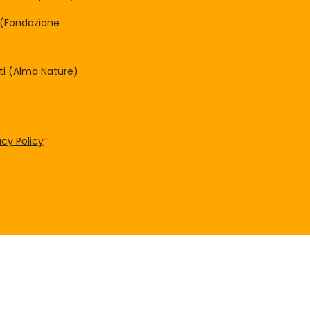
à (Fondazione
tti (Almo Nature)
acy Policy
*