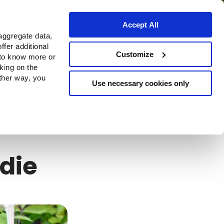
Accept All
aggregate data,
ffer additional
Bezugsquellen
Customize
 to know more or
cking on the
other way, you
Use necessary cookies only
udie