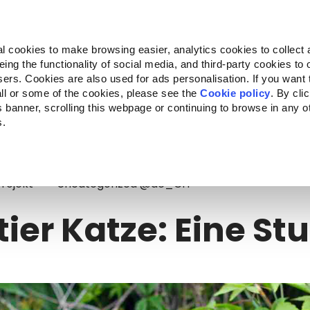
Almo Nature
Fondazione Capellino
REcommunity
l cookies to make browsing easier, analytics cookies to collect 
ng the functionality of social media, and third-party cookies to o
kte
Companion for Life
Ausschreibung
Über uns
sers. Cookies are also used for ads personalisation. If you want
ll or some of the cookies, please see the
Cookie policy
. By cli
is banner, scrolling this webpage or continuing to browse in any 
s.
er Katze: Eine Studie
Projekt
Uncategorized @de_CH
ier Katze: Eine St