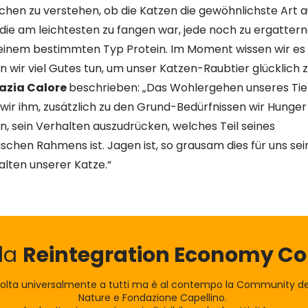
uchen zu verstehen, ob die Katzen die gewöhnlichste Art 
 die am leichtesten zu fangen war, jede noch zu ergatter
einem bestimmten Typ Protein. Im Moment wissen wir es ni
en wir viel Gutes tun, um unser Katzen-Raubtier glücklich
razia Calore
beschrieben: „Das Wohlergehen unseres Tier
wir ihm, zusätzlich zu den Grund-Bedürfnissen wir Hunger 
n, sein Verhalten auszudrücken, welches Teil seines
schen Rahmens ist. Jagen ist, so grausam dies für uns sei
alten unserer Katze.“
lla
Reintegration Economy 
olta universalmente a tutti ma è al contempo la Community dei
Nature e Fondazione Capellino.