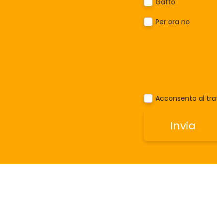
Gatto
Per ora no
Acconsento al trat