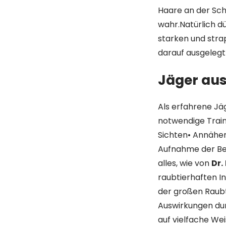
Haare an der Sc
wahr.Natürlich d
starken und stra
darauf ausgelegt 
Jäger aus
Als erfahrene Jä
notwendige Train
Sichten• Annäher
Aufnahme der Be
alles, wie von
Dr.
raubtierhaften I
der großen Raubti
Auswirkungen dur
auf vielfache We