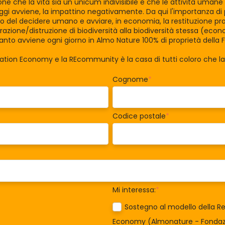
zione che la vita sia un unicum indivisibile e che le attività uman
gi avviene, la impattino negativamente. Da qui l'importanza di po
tro del decidere umano e avviare, in economia, la restituzione pro
razione/distruzione di biodiversità alla biodiversità stessa (eco
nto avviene ogni giorno in Almo Nature 100% di proprietà della 
ration Economy e la REcommunity è la casa di tutti coloro che 
Cognome
*
Codice postale
*
Mi interessa:
*
Sostegno al modello della Re
Economy (Almonature - Fondazi