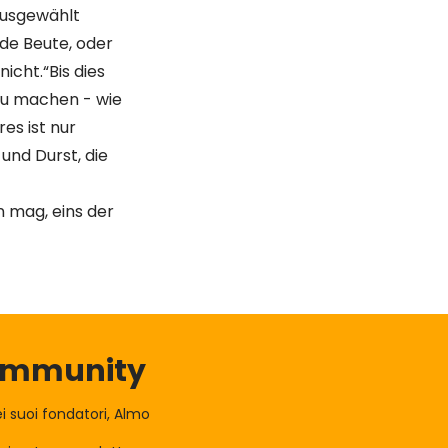
ausgewählt
nde Beute, oder
cht.“Bis dies
 zu machen - wie
es ist nur
und Durst, die
n mag, eins der
Community
 suoi fondatori, Almo