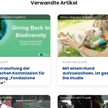
Verwandte Artikel
ndazione Capellino
Storys über das Projekt
,2015
November 5,2015
erraschung der
Mit einem Hund
schen Kommission für
aufzuwachsen, ist ge
ftung „Fondazione
Die Studie
no“
s Projekt
Storys über das Projekt