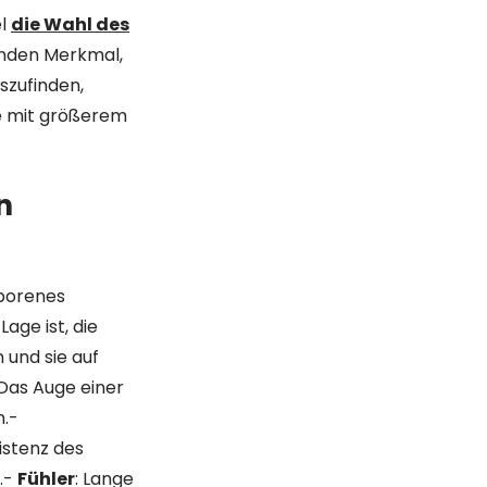
el
die Wahl des
enden Merkmal,
szufinden,
te mit größerem
n
eborenes
Lage ist, die
und sie auf
 Das Auge einer
.-
istenz des
.-
Fühler
: Lange