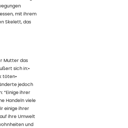
ewegungen
essen, mit ihrem
n Skelett, das
r Mutter das
ßert sich in:•
k töten•
änderte jedoch
 “Einige ihrer
he Handeln viele
 einige ihrer
auf ihre Umwelt
ewohnheiten und