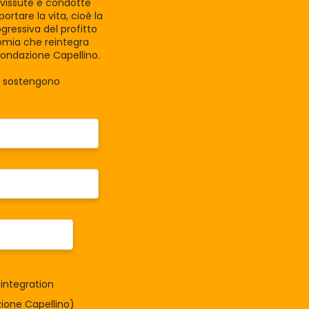
e vissute e condotte
rtare la vita, cioè la
gressiva del profitto
nomia che reintegra
Fondazione Capellino.
la sostengono
integration
one Capellino)