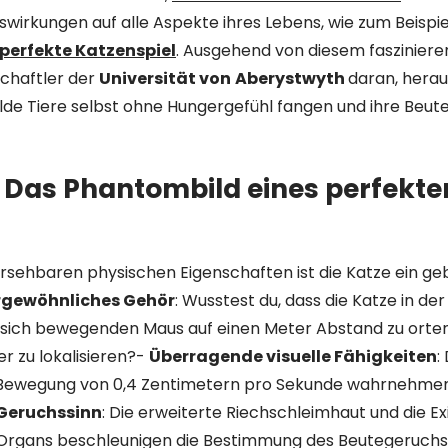
swirkungen auf alle Aspekte ihres Lebens, wie zum Beispi
perfekte Katzenspiel
. Ausgehend von diesem faszinier
chaftler der
Universität von
Aberystwyth
daran, herau
de Tiere selbst ohne Hungergefühl fangen und ihre Beu
: Das Phantombild eines perfekte
rsehbaren physischen Eigenschaften ist die Katze ein g
gewöhnliches Gehör
: Wusstest du, dass die Katze in der 
sich bewegenden Maus auf einen Meter Abstand zu orten 
r zu lokalisieren?-
Überragende visuelle Fähigkeiten
:
 Bewegung von 0,4 Zentimetern pro Sekunde wahrnehmen
Geruchssinn
: Die erweiterte Riechschleimhaut und die Ex
rgans beschleunigen die Bestimmung des Beutegeruchs