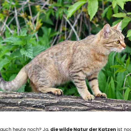
, auch heute noch? Ja,
die wilde Natur der Katzen
ist no