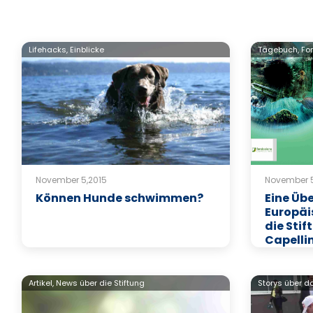
Lifehacks,
Einblicke
Tagebuch,
Fo
November 5,2015
November 5
Können Hunde schwimmen?
Eine Üb
Europäi
die Sti
Capelli
Artikel,
News über die Stiftung
Storys über da