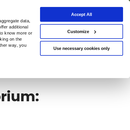
Accept All
aggregate data,
ffer additional
Bezugsquellen
Customize
 to know more or
cking on the
other way, you
Use necessary cookies only
waltung
orium: