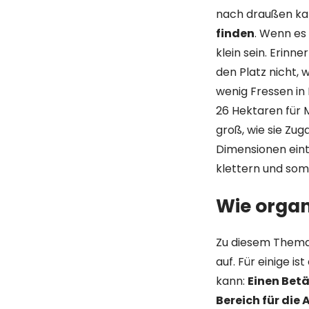
nach draußen kann
finden
. Wenn es 
klein sein. Erinn
den Platz nicht, 
wenig Fressen in 
26 Hektaren für 
groß, wie sie Zu
Dimensionen einte
klettern und som
Wie organ
Zu diesem Thema 
auf. Für einige i
kann:
Einen Betä
Bereich für die