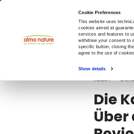
Cookie Preferences
This website uses technica
cookies aimed at guaranteei
Produ
services and features to u
withdraw your consent to a
specific button, closing th
agree to the use of cookie
Blog
Die Ka
Show details
Katzen
Lifeh
Die K
Über 
Revie