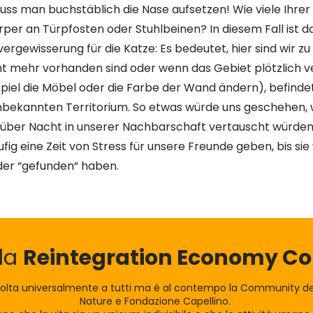
uss man buchstäblich die Nase aufsetzen! Wie viele Ihrer
per an Türpfosten oder Stuhlbeinen? In diesem Fall ist da
vergewisserung für die Katze: Es bedeutet, hier sind wir z
cht mehr vorhanden sind oder wenn das Gebiet plötzlich v
spiel die Möbel oder die Farbe der Wand ändern), befinde
nbekannten Territorium. So etwas würde uns geschehen,
über Nacht in unserer Nachbarschaft vertauscht würden. 
fig eine Zeit von Stress für unsere Freunde geben, bis sie
der “gefunden“ haben.
lla
Reintegration Economy 
olta universalmente a tutti ma è al contempo la Community dei
Nature e Fondazione Capellino.