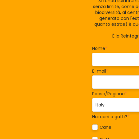
Si fonda sull'intui
senza limite, come og
biodiversità, al cen
generato con l'est
quanto estrae) è qua
È la Reinteg
Nome
*
E-mail
*
Paese/Regione
*
Hai cani o gatti?
*
Cane