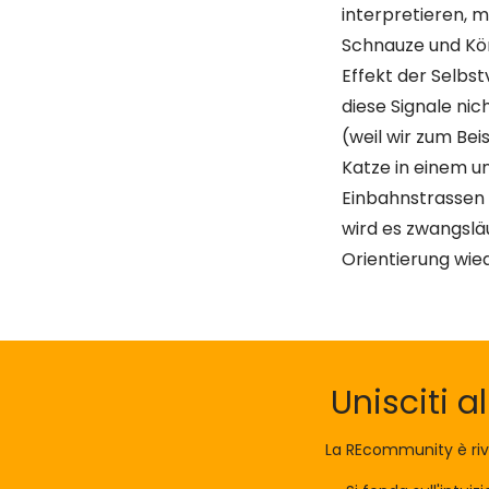
interpretieren, m
Schnauze und Kör
Effekt der Selbst
diese Signale ni
(weil wir zum Bei
Katze in einem u
Einbahnstrassen 
wird es zwangsläu
Orientierung wie
Unisciti a
La REcommunity è riv