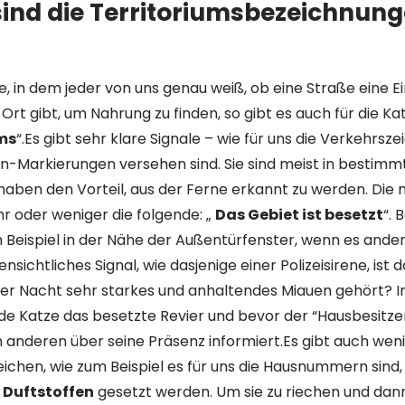
ind die Territoriumsbezeichnung
e, in dem jeder von uns genau weiß, ob eine Straße eine E
Ort gibt, um Nahrung zu finden, so gibt es auch für die Ka
ums
“.Es gibt sehr klare Signale – wie für uns die Verkehrsze
in-Markierungen versehen sind. Sie sind meist in bestim
haben den Vorteil, aus der Ferne erkannt zu werden. Die m
r oder weniger die folgende: „
Das Gebiet ist besetzt
“. 
m Beispiel in der Nähe der Außentürfenster, wenn es ander
nsichtliches Signal, wie dasjenige einer Polizeisirene, ist 
 der Nacht sehr starkes und anhaltendes Miauen gehört? I
de Katze das besetzte Revier und bevor der “Hausbesit
en anderen über seine Präsenz informiert.Es gibt auch wen
eichen, wie zum Beispiel es für uns die Hausnummern sind
 Duftstoffen
gesetzt werden. Um sie zu riechen und dan