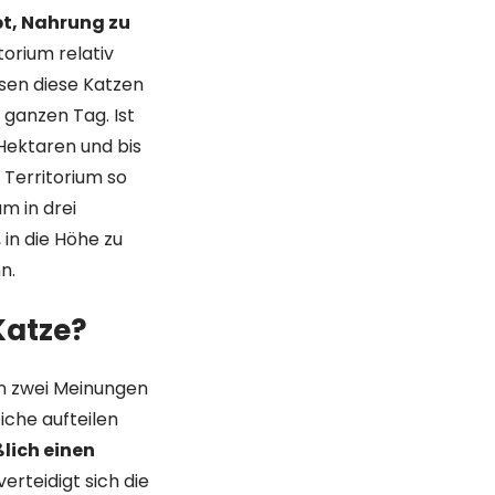
bt, Nahrung zu
torium relativ
ssen diese Katzen
 ganzen Tag. Ist
 Hektaren und bis
 Territorium so
m in drei
 in die Höhe zu
n.
Katze?
n zwei Meinungen
eiche aufteilen
lich einen
verteidigt sich die