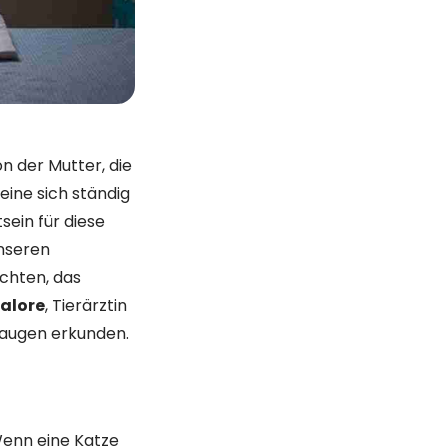
n der Mutter, die
ine sich ständig
ein für diese
nseren
ichten, das
alore
, Tierärztin
naugen erkunden.
.Wenn eine Katze