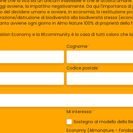
zione che la vita sia un unicum indivisibile e che le attività uman
gi avviene, la impattino negativamente. Da qui l'importanza di po
tro del decidere umano e avviare, in economia, la restituzione pro
razione/distruzione di biodiversità alla biodiversità stessa (eco
nto avviene ogni giorno in Almo Nature 100% di proprietà della 
ration Economy e la REcommunity è la casa di tutti coloro che 
Cognome
*
Codice postale
*
Mi interessa:
*
Sostegno al modello della Re
Economy (Almonature - Fondazi