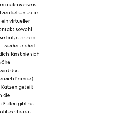
Normalerweise ist
tzen lieben es, im
in virtueller
ontakt sowohl
öße hat, sondern
r wieder ändert.
ch, lässt sie sich
 Nähe
wird das
ereich Familie),
Katzen geteilt.
h die
 Fällen gibt es
ohl existieren