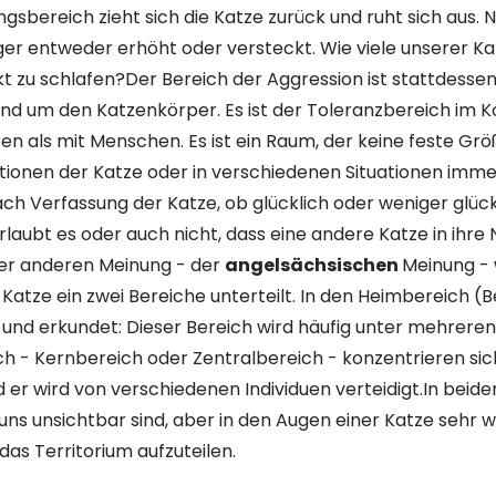
ungsbereich zieht sich die Katze zurück und ruht sich aus. 
ger entweder erhöht oder versteckt. Wie viele unserer Ka
 zu schlafen?Der Bereich der Aggression ist stattdessen e
d um den Katzenkörper. Es ist der Toleranzbereich im K
en als mit Menschen. Es ist ein Raum, der keine feste Gr
tionen der Katze oder in verschiedenen Situationen imme
ach Verfassung der Katze, ob glücklich oder weniger glückli
rlaubt es oder auch nicht, dass eine andere Katze in ihre
ner anderen Meinung - der
angelsächsischen
Meinung - 
 Katze ein zwei Bereiche unterteilt. In den Heimbereich (B
 und erkundet: Dieser Bereich wird häufig unter mehreren 
ch - Kernbereich oder Zentralbereich - konzentrieren sic
 er wird von verschiedenen Individuen verteidigt.In beiden
 uns unsichtbar sind, aber in den Augen einer Katze sehr w
das Territorium aufzuteilen.