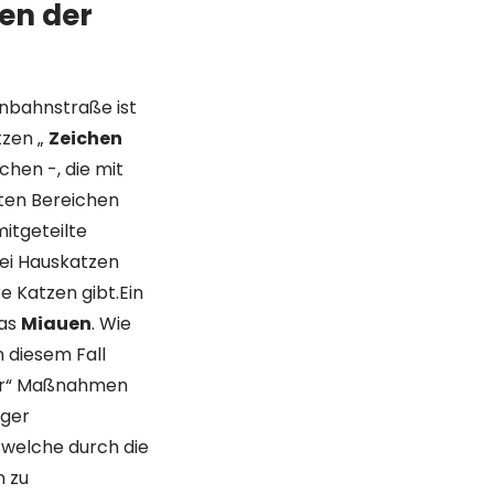
en der
inbahnstraße ist
tzen „
Zeichen
ichen -, die mit
mten Bereichen
itgeteilte
Bei Hauskatzen
e Katzen gibt.Ein
das
Miauen
. Wie
n diesem Fall
zer“ Maßnahmen
iger
, welche durch die
n zu