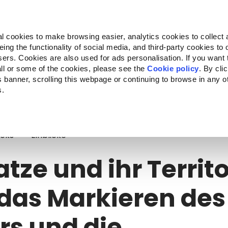
Almo Nature
Fondazione Capellino
REcommunity
l cookies to make browsing easier, analytics cookies to collect 
ng the functionality of social media, and third-party cookies to o
kte
Companion for Life
Ausschreibung
Über uns
sers. Cookies are also used for ads personalisation. If you want
ll or some of the cookies, please see the
Cookie policy
. By cli
is banner, scrolling this webpage or continuing to browse in any 
s.
tze und ihr Territorium: Über das Markieren des Reviers und die Katzenver
acks
Einblicke
atze und ihr Territ
das Markieren des
rs und die