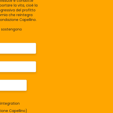
e vissute e condotte
rtare la vita, cioè la
gressiva del profitto
nomia che reintegra
Fondazione Capellino.
la sostengono
integration
one Capellino)