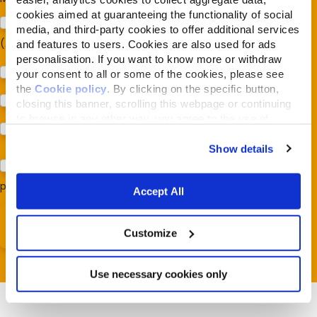
cookies aimed at guaranteeing the functionality of social
Sostegno al modello della Reintegration Economy
media, and third-party cookies to offer additional services
(Almonature - Fondazione Capellino)
and features to users. Cookies are also used for ads
personalisation. If you want to know more or withdraw
Protezione della biodiversità (Fondazione Capellino)
your consent to all or some of the cookies, please see
the
Cookie policy
. By clicking on the specific button,
Protezione dei cani e dei gatti (Almo Nature)
closing this banner, scrolling this webpage or continuing
to browse in any other way, you agree to the use of
Prodotti (Almo Nature)
cookies.
Show details
Acconsento al trattamento dei miei dati e dichiaro di aver
preso visione della
Privacy Policy
*
Accept All
Customize
Use necessary cookies only