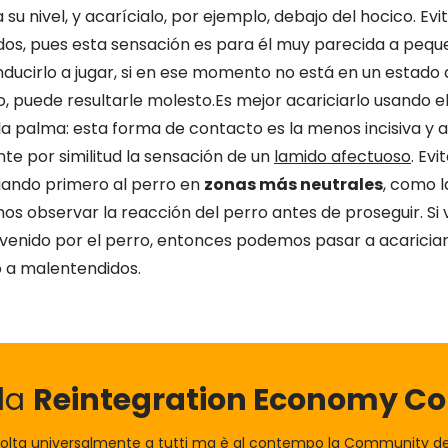
 su nivel, y acarícialo, por ejemplo, debajo del hocico. Evi
dos, pues esta sensación es para él muy parecida a pequ
ducirlo a jugar, si en ese momento no está en un estado
, puede resultarle molesto.Es mejor acariciarlo usando el
 palma: esta forma de contacto es la menos incisiva y a 
te por similitud la sensación de un
lamido afectuoso
. Ev
iando primero al perro en
zonas más neutrales
, como l
os observar la reacción del perro antes de proseguir. Si
venido por el perro, entonces podemos pasar a acariciar 
 a malentendidos.
lla
Reintegration Economy 
olta universalmente a tutti ma è al contempo la Community dei