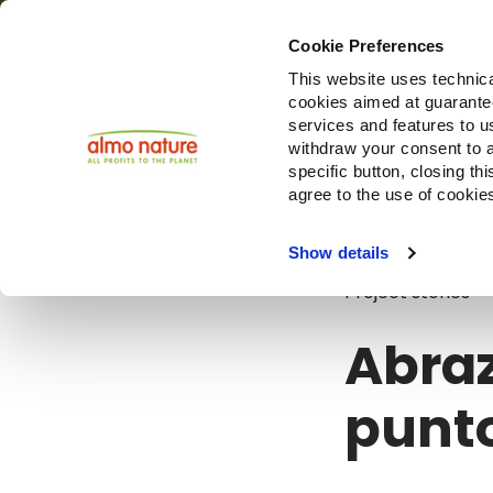
Cookie Preferences
This website uses technica
cookies aimed at guaranteei
Produ
services and features to u
withdraw your consent to a
specific button, closing th
agree to the use of cookie
Blog
Abraza
Show details
Project stories
Abraz
punto