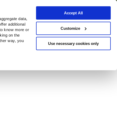
Accept All
aggregate data,
ffer additional
Where to buy
Customize
 to know more or
cking on the
other way, you
Use necessary cookies only