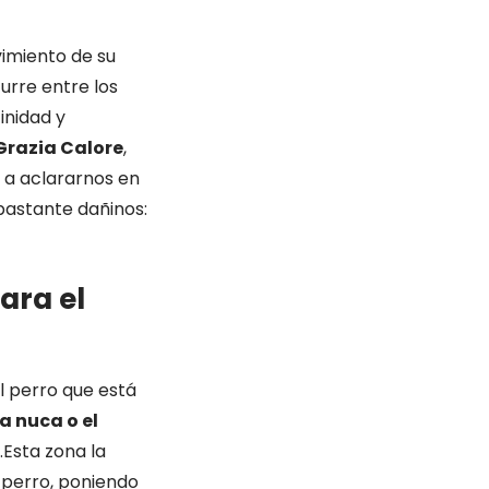
vimiento de su
urre entre los
inidad y
Grazia Calore
,
 a aclararnos en
astante dañinos:
ara el
l perro que está
la nuca o el
.Esta zona la
o perro, poniendo