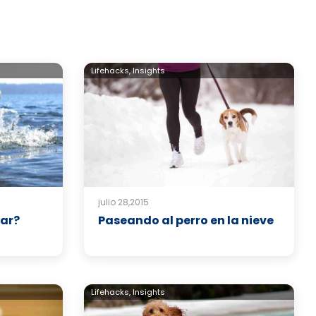
Lifehacks,
Insights
julio 28,2015
dar?
Paseando al perro en la nieve
Lifehacks,
Insights