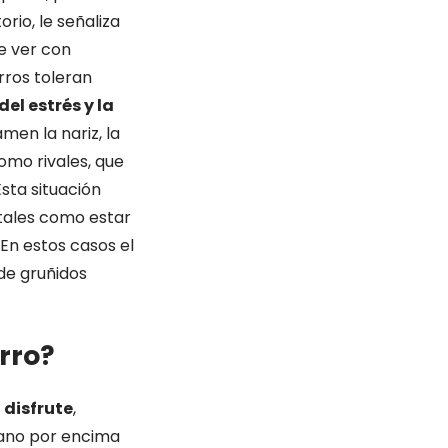
rio, le señaliza
e ver con
rros toleran
del estrés y la
amen la nariz, la
omo rivales, que
sta situación
 tales como estar
En estos casos el
de gruñidos
rro?
 disfrute
,
mano por encima