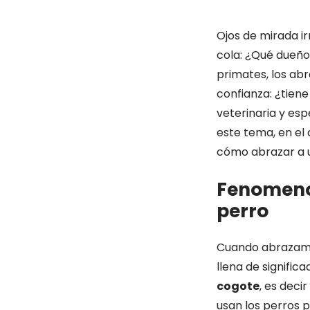
Ojos de mirada ir
cola: ¿Qué dueño
primates, los abr
confianza: ¿tiene
veterinaria y es
este tema, en e
cómo abrazar a u
Fenomenol
perro
Cuando abrazamos
llena de signifi
cogote
, es deci
usan los perros p