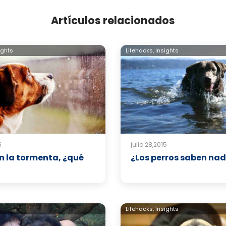
Artículos relacionados
ights
Lifehacks,
Insights
5
julio 28,2015
en la tormenta, ¿qué
¿Los perros saben na
s
Lifehacks,
Insights