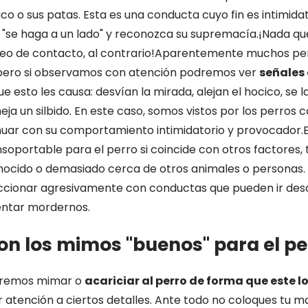
ico o sus patas. Esta es una conducta cuyo fin es intimidato
e "se haga a un lado" y reconozca su supremacía.¡Nada qu
seo de contacto, al contrario!Aparentemente muchos pe
 pero si observamos con atención podremos ver
señales 
e esto les causa: desvían la mirada, alejan el hocico, se l
ja un silbido. En este caso, somos vistos por los perros c
inuar con su comportamiento intimidatorio y provocador.E
soportable para el perro si coincide con otros factores,
onocido o demasiado cerca de otros animales o personas. 
ccionar agresivamente con conductas que pueden ir des
tentar mordernos.
on los mimos "buenos" para el pe
eremos mimar o
acariciar al perro de forma que este lo
atención a ciertos detalles. Ante todo no coloques tu 