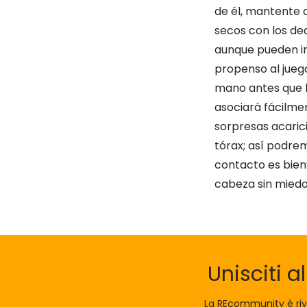
de él, mantente a
secos con los de
aunque pueden in
propenso al juego
mano antes que la
asociará fácilmen
sorpresas acaric
tórax; así podrem
contacto es bien
cabeza sin miedo
Unisciti a
La REcommunity è riv