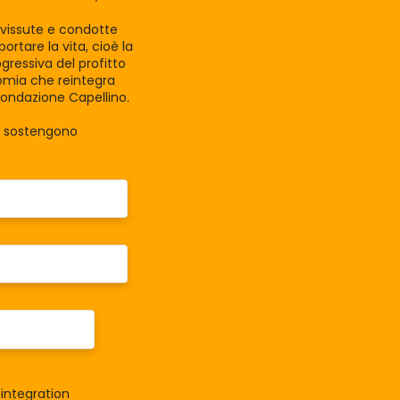
e vissute e condotte
rtare la vita, cioè la
gressiva del profitto
nomia che reintegra
Fondazione Capellino.
la sostengono
integration