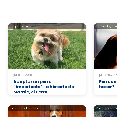
Project stories
Lifehacks,
Ins
julio 28,2015
julio 28,201
Adoptar un perro
Perros 
“imperfecto": la historia de
hacer?
Marnie, el Perro
Lifehacks,
Insights
Project storie