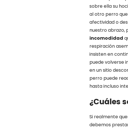
sobre ella su hoc
al otro perro qu
afectividad o de
nuestro abrazo,
incomodidad
qu
respiración aseme
insisten en cont
puede volverse in
en un sitio desc
perro puede rea
hasta incluso in
¿Cuáles s
Si realmente qu
debemos prestar 