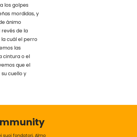
ta los golpes
eñas mordidas, y
 de ánimo
 revés de la
la cuál el perro
itemos las
a cintura o el
 vemos que el
su cuello y
Community
 suoi fondatori, Almo