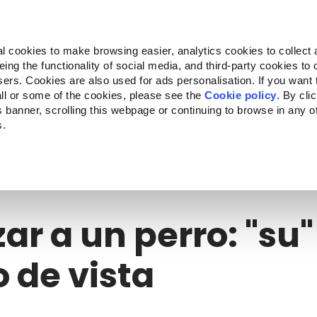
Almo Nature
Fondazione Capellino
REcommunity
l cookies to make browsing easier, analytics cookies to collect 
ng the functionality of social media, and third-party cookies to o
cts
Companion for Life
Call for Projects
About us
sers. Cookies are also used for ads personalisation. If you want
ll or some of the cookies, please see the
Cookie policy
. By cli
is banner, scrolling this webpage or continuing to browse in any 
s.
r a un perro: "su" punto de vista
ar a un perro: "su"
 de vista