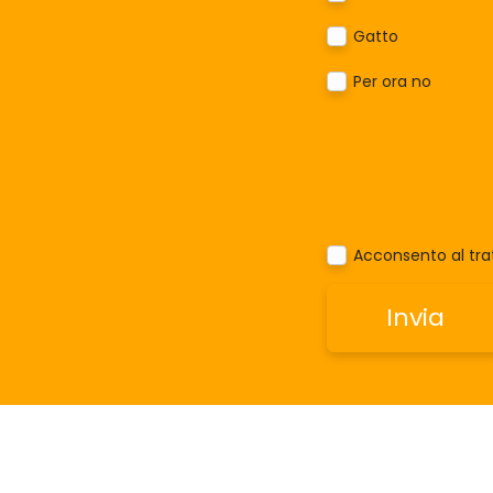
Gatto
Per ora no
Acconsento al trat