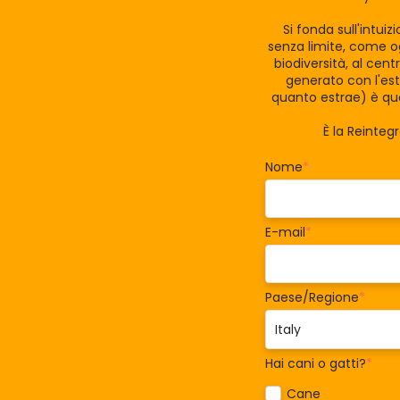
Si fonda sull'intui
senza limite, come og
biodiversità, al cen
generato con l'est
quanto estrae) è qua
È la Reinteg
Nome
*
E-mail
*
Paese/Regione
*
Hai cani o gatti?
*
Cane