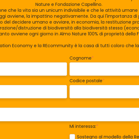
Nature e Fondazione Capellino.
zione che la vita sia un unicum indivisibile e che le attività uman
gi avviene, la impattino negativamente. Da qui l'importanza di po
tro del decidere umano e avviare, in economia, la restituzione pro
razione/distruzione di biodiversità alla biodiversità stessa (eco
nto avviene ogni giorno in Almo Nature 100% di proprietà della 
ration Economy e la REcommunity è la casa di tutti coloro che 
Cognome
*
Codice postale
*
Mi interessa:
*
Sostegno al modello della Re