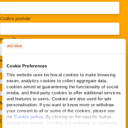
Codice postale
*
Paese/Regione
*
Hai cani o gatti?
*
Cookie Preferences
Cane
This website uses technical cookies to make browsing
easier, analytics cookies to collect aggregate data,
Gatto
cookies aimed at guaranteeing the functionality of social
media, and third-party cookies to offer additional services
Per ora no
and features to users. Cookies are also used for ads
Mi interessa:
*
personalisation. If you want to know more or withdraw
your consent to all or some of the cookies, please see
Sostegno al modello della Reintegration Economy
the
Cookie policy
. By clicking on the specific button,
(Almonature - Fondazione Capellino)
closing this banner, scrolling this webpage or continuing