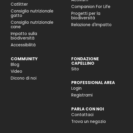
Catlitter
Companion For Life
Consiglio nutrizionale
Progetti per la
gatto
biodiversità
Consiglio nutrizionale
Relazione d'Impatto
cane
Impatto sulla
biodiversità
Accessibilità
COMMUNITY
FONDAZIONE
CAPELLINO
Blog
Sito
Video
Dicono di noi
PROFESSIONAL AREA
Login
Registrami
PARLA CON NOI
Contattaci
Trova un negozio