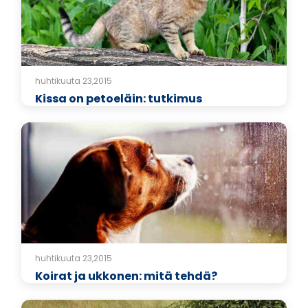
huhtikuuta 23,2015
Kissa on petoeläin: tutkimus
huhtikuuta 23,2015
Koirat ja ukkonen: mitä tehdä?