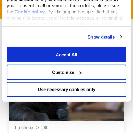
your consent to all or some of the cookies, please see
the
Cookie policy
. By clicking on the specific button,
closing this banner, scrolling this webpage or continuing
to browse in any other way, you agree to the use of
cookies.
Show details
Liittyvät artikkelit
Accept All
Customize
Use necessary cookies only
huhtikuuta 23,2015