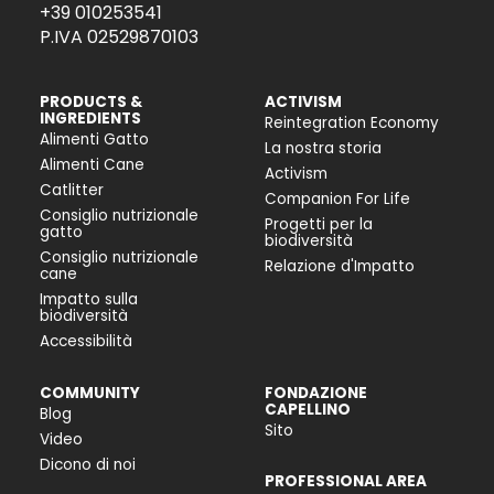
+39 010253541
P.IVA 02529870103
PRODUCTS &
ACTIVISM
INGREDIENTS
Reintegration Economy
Alimenti Gatto
La nostra storia
Alimenti Cane
Activism
Catlitter
Companion For Life
Consiglio nutrizionale
Progetti per la
gatto
biodiversità
Consiglio nutrizionale
Relazione d'Impatto
cane
Impatto sulla
biodiversità
Accessibilità
COMMUNITY
FONDAZIONE
CAPELLINO
Blog
Sito
Video
Dicono di noi
PROFESSIONAL AREA