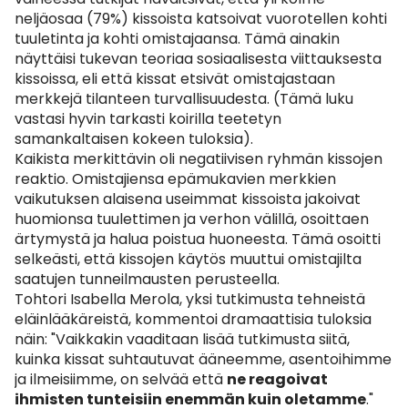
neljäosaa (79%) kissoista katsoivat vuorotellen kohti
tuuletinta ja kohti omistajaansa. Tämä ainakin
näyttäisi tukevan teoriaa sosiaalisesta viittauksesta
kissoissa, eli että kissat etsivät omistajastaan
merkkejä tilanteen turvallisuudesta. (Tämä luku
vastasi hyvin tarkasti koirilla teetetyn
samankaltaisen kokeen tuloksia).
Kaikista merkittävin oli negatiivisen ryhmän kissojen
reaktio. Omistajiensa epämukavien merkkien
vaikutuksen alaisena useimmat kissoista jakoivat
huomionsa tuulettimen ja verhon välillä, osoittaen
ärtymystä ja halua poistua huoneesta. Tämä osoitti
selkeästi, että kissojen käytös muuttui omistajilta
saatujen tunneilmausten perusteella.
Tohtori Isabella Merola, yksi tutkimusta tehneistä
eläinlääkäreistä, kommentoi dramaattisia tuloksia
näin: "Vaikkakin vaaditaan lisää tutkimusta siitä,
kuinka kissat suhtautuvat ääneemme, asentoihimme
ja ilmeisiimme, on selvää että
ne reagoivat
ihmisten tunteisiin enemmän kuin oletamme
."