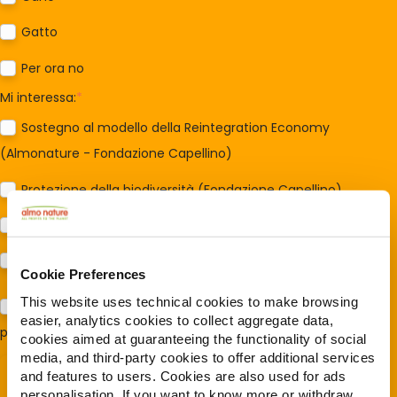
Gatto
Per ora no
Mi interessa:
*
Sostegno al modello della Reintegration Economy
(Almonature - Fondazione Capellino)
Protezione della biodiversità (Fondazione Capellino)
Protezione dei cani e dei gatti (Almo Nature)
Prodotti (Almo Nature)
Cookie Preferences
This website uses technical cookies to make browsing
Acconsento al trattamento dei miei dati e dichiaro di aver
easier, analytics cookies to collect aggregate data,
preso visione della
Privacy Policy
*
cookies aimed at guaranteeing the functionality of social
media, and third-party cookies to offer additional services
and features to users. Cookies are also used for ads
personalisation. If you want to know more or withdraw