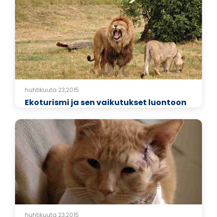
huhtikuuta 23,2015
Ekoturismi ja sen vaikutukset luontoon
huhtikuuta 23,2015