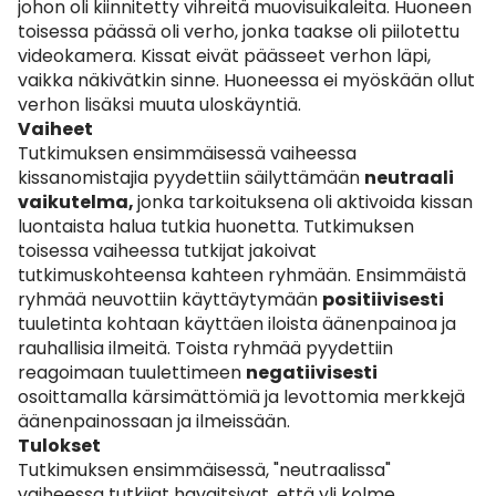
johon oli kiinnitetty vihreitä muovisuikaleita. Huoneen
toisessa päässä oli verho, jonka taakse oli piilotettu
videokamera. Kissat eivät päässeet verhon läpi,
vaikka näkivätkin sinne. Huoneessa ei myöskään ollut
verhon lisäksi muuta uloskäyntiä.
Vaiheet
Tutkimuksen ensimmäisessä vaiheessa
kissanomistajia pyydettiin säilyttämään
neutraali
vaikutelma,
jonka tarkoituksena oli aktivoida kissan
luontaista halua tutkia huonetta. Tutkimuksen
toisessa vaiheessa tutkijat jakoivat
tutkimuskohteensa kahteen ryhmään. Ensimmäistä
ryhmää neuvottiin käyttäytymään
positiivisesti
tuuletinta kohtaan käyttäen iloista äänenpainoa ja
rauhallisia ilmeitä. Toista ryhmää pyydettiin
reagoimaan tuulettimeen
negatiivisesti
osoittamalla kärsimättömiä ja levottomia merkkejä
äänenpainossaan ja ilmeissään.
Tulokset
Tutkimuksen ensimmäisessä, "neutraalissa"
vaiheessa tutkijat havaitsivat, että yli kolme