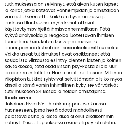
tutkimuksessa on selvinnyt, että aivan kuten lapset
ja koirat jotka katsovat vanhempiaan ja omistajiaan
varmistakseen että kaikki on hyvin uudessa ja
oudossa tilanteessa, myös kissat ottavat
käyttäytymisvihjeitä ihmisvanhemmiltaan. Tätä
kykyä analysoida ja reagoida luotettavan ihmisen
tunneilmauksiin, kuten kasvojen ilmeisiin ja
äänenpainoon kutsutaan "sosiaaliseksi viittaukseksi".
Vaikka useat tutkimukset ovat osoittaneet että
sosiaalista viittausta esiintyy pienten lasten ja koirien
käytöksessä, tätä osaa kissan psyykestä ei ole juuri
aikaisemmin tutkittu. Nämä asiat mielessään Milanon
Yliopiston tutkijat ryhtyivät selvittämään olisiko myös
kissoilla tämä varsin inhimillinen kyky. He värväsivät
tutkimukseen 24 kissaa ja heidän omistajansa.
Koetilanne
Jokainen kissa kävi ihmiskumppaninsa kanssa
huoneeseen, jossa heitä odotti mahdollisesti
pelottava esine jollaista kissa ei ollut aikaisemmin
nähnyt. Tässä tapauksessa esine oli pöytätuuletin,