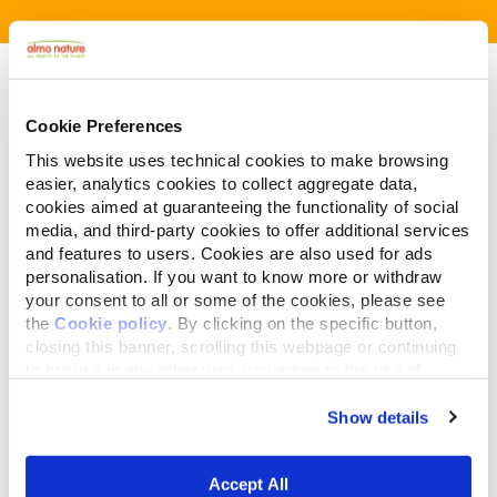
Cookie Preferences
This website uses technical cookies to make browsing
Liittyvät artikkelit
easier, analytics cookies to collect aggregate data,
cookies aimed at guaranteeing the functionality of social
media, and third-party cookies to offer additional services
and features to users. Cookies are also used for ads
personalisation. If you want to know more or withdraw
your consent to all or some of the cookies, please see
the
Cookie policy
. By clicking on the specific button,
closing this banner, scrolling this webpage or continuing
to browse in any other way, you agree to the use of
cookies.
Show details
joulukuuta 21,2015
Sopiiko kasvisruokavalio kissalle ja
Accept All