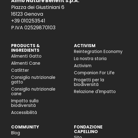
Almo Nature Benefit S.p.A.
Piazza dei Giustiniani 6
16123 Genova
+39 010253541
P.IVA 02529870103
PRODUCTS &
ACTIVISM
INGREDIENTS
Reintegration Economy
Alimenti Gatto
La nostra storia
Alimenti Cane
Activism
Catlitter
Companion For Life
Consiglio nutrizionale
Progetti per la
gatto
biodiversità
Consiglio nutrizionale
Relazione d'Impatto
cane
Impatto sulla
biodiversità
Accessibilità
COMMUNITY
FONDAZIONE
CAPELLINO
Blog
Sito