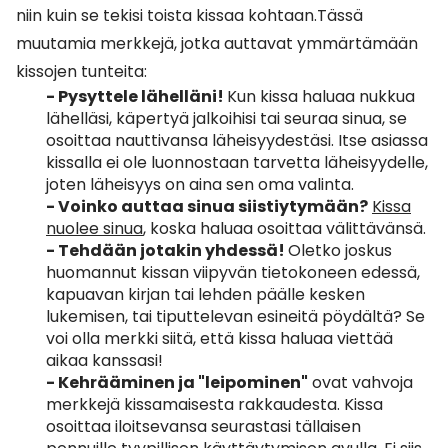
niin kuin se tekisi toista kissaa kohtaan.Tässä
muutamia merkkejä, jotka auttavat ymmärtämään
kissojen tunteita:
- Pysyttele lähelläni!
Kun kissa haluaa nukkua
lähelläsi, käpertyä jalkoihisi tai seuraa sinua, se
osoittaa nauttivansa läheisyydestäsi. Itse asiassa
kissalla ei ole luonnostaan tarvetta läheisyydelle,
joten läheisyys on aina sen oma valinta.
- Voinko auttaa sinua siistiytymään?
Kissa
nuolee sinua
, koska haluaa osoittaa välittävänsä.
- Tehdään jotakin yhdessä!
Oletko joskus
huomannut kissan viipyvän tietokoneen edessä,
kapuavan kirjan tai lehden päälle kesken
lukemisen, tai tiputtelevan esineitä pöydältä? Se
voi olla merkki siitä, että kissa haluaa viettää
aikaa kanssasi!
- Kehrääminen ja "leipominen"
ovat vahvoja
merkkejä kissamaisesta rakkaudesta. Kissa
osoittaa iloitsevansa seurastasi tällaisen