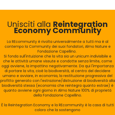
Unisciti alla
Reintegration
Economy Community
La REcommunity è rivolta universalmente a tutti ma è al
contempo la Community dei suoi fondatori, Almo Nature e
Fondazione Capellino.
Si fonda sull'intuizione che la vita sia un unicum indivisibile e
che le attività umane vissute e condotte senza limite, come
oggi avviene, la impattino negativamente. Da qui l'importanza
di portare la vita, cioè la biodiversità, al centro del decidere
umano e avviare, in economia, la restituzione progressiva del
profitto generato con l'estrazione/distruzione di biodiversità alla
biodiversità stessa (economia che reintegra quanto estrae) è
quanto avviene ogni giorno in Almo Nature 100% di proprietà
della Fondazione Capellino.
È la Reintegration Economy e la REcommunity è la casa di tutti
coloro che la sostengono