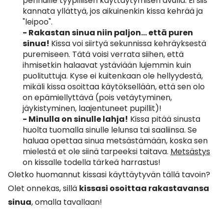
pennuille tyypillisen käyttäytymisen avulla. Ei siis
kannata yllättyä, jos aikuinenkin kissa kehrää ja
"leipoo".
- Rakastan sinua niin paljon… että puren
sinua!
Kissa voi siirtyä sekunnissa kehräyksestä
puremiseen. Tätä voisi verrata siihen, että
ihmisetkin halaavat ystäviään lujemmin kuin
puolituttuja. Kyse ei kuitenkaan ole hellyydestä,
mikäli kissa osoittaa käytöksellään, että sen olo
on epämiellyttävä (pois vetäytyminen,
jäykistyminen, laajentuneet pupillit)!
- Minulla on sinulle lahja!
Kissa pitää sinusta
huolta tuomalla sinulle lelunsa tai saaliinsa. Se
haluaa opettaa sinua metsästämään, koska sen
mielestä et ole siinä tarpeeksi taitava.
Metsästys
on kissalle todella tärkeä harrastus!
Oletko huomannut kissasi käyttäytyvän tällä tavoin?
Olet onnekas, sillä
kissasi osoittaa rakastavansa
sinua
, omalla tavallaan!