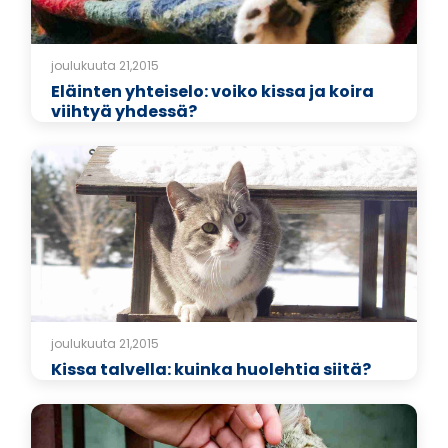
joulukuuta 21,2015
Eläinten yhteiselo: voiko kissa ja koira
viihtyä yhdessä?
joulukuuta 21,2015
Kissa talvella: kuinka huolehtia siitä?