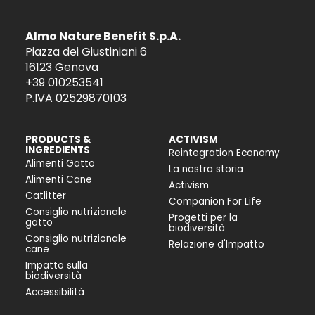
Almo Nature Benefit S.p.A.
Piazza dei Giustiniani 6
16123 Genova
+39 010253541
P.IVA 02529870103
PRODUCTS &
ACTIVISM
INGREDIENTS
Reintegration Economy
Alimenti Gatto
La nostra storia
Alimenti Cane
Activism
Catlitter
Companion For Life
Consiglio nutrizionale
Progetti per la
gatto
biodiversità
Consiglio nutrizionale
Relazione d'Impatto
cane
Impatto sulla
biodiversità
Accessibilità