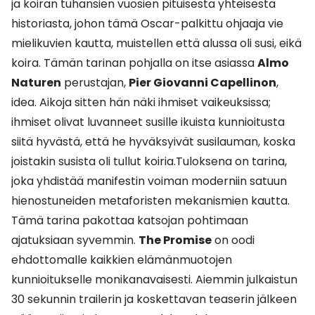
ja koiran tuhansien vuosien pituisesta yhteisestä
historiasta, johon tämä Oscar-palkittu ohjaaja vie
mielikuvien kautta, muistellen että alussa oli susi, eikä
koira. Tämän tarinan pohjalla on itse asiassa
Almo
Naturen
perustajan,
Pier Giovanni Capellinon
,
idea. Aikoja sitten hän näki ihmiset vaikeuksissa;
ihmiset olivat luvanneet susille ikuista kunnioitusta
siitä hyvästä, että he hyväksyivät susilauman, koska
joistakin susista oli tullut koiria.Tuloksena on tarina,
joka yhdistää manifestin voiman moderniin satuun
hienostuneiden metaforisten mekanismien kautta.
Tämä tarina pakottaa katsojan pohtimaan
ajatuksiaan syvemmin.
The Promise
on oodi
ehdottomalle kaikkien elämänmuotojen
kunnioitukselle monikanavaisesti. Aiemmin julkaistun
30 sekunnin trailerin ja koskettavan teaserin jälkeen