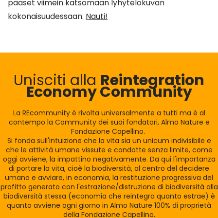
pääset viimein katsomaan lyhytelokuvan
kokonaisuudessaan.
Nauti!
Unisciti alla
Reintegration
Economy Community
La REcommunity è rivolta universalmente a tutti ma è al
contempo la Community dei suoi fondatori, Almo Nature e
Fondazione Capellino.
Si fonda sull'intuizione che la vita sia un unicum indivisibile e
che le attività umane vissute e condotte senza limite, come
oggi avviene, la impattino negativamente. Da qui l'importanza
di portare la vita, cioè la biodiversità, al centro del decidere
umano e avviare, in economia, la restituzione progressiva del
profitto generato con l'estrazione/distruzione di biodiversità alla
biodiversità stessa (economia che reintegra quanto estrae) è
quanto avviene ogni giorno in Almo Nature 100% di proprietà
della Fondazione Capellino.