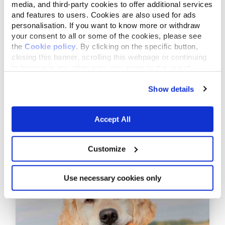
media, and third-party cookies to offer additional services
toukokuuta 10,2015
and features to users. Cookies are also used for ads
personalisation. If you want to know more or withdraw
Kissa talvella: kuinka huolehtia siitä?
your consent to all or some of the cookies, please see
the
Cookie policy
. By clicking on the specific button,
closing this banner, scrolling this webpage or continuing
to browse in any other way, you agree to the use of
cookies.
Show details
Accept All
toukokuuta 10,2015
Customize
Kiintyykö kissa omistajaansa? 6
rakkauden merkkiä
Use necessary cookies only