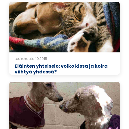
toukokuuta 10,2015
Eläinten yhteiselo: voiko kissa ja koira
viihtyä yhdessä?