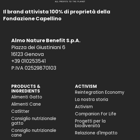
Il brand attivista 100% di proprietà della
Fondazione Capellino
Almo Nature Benefit S.p.A.
Piazza dei Giustiniani 6
16123 Genova
+39 010253541
P.IVA 02529870103
PRODUCTS &
ACTIVISM
INGREDIENTS
Reintegration Economy
Alimenti Gatto
La nostra storia
Alimenti Cane
Activism
Catlitter
Companion For Life
Consiglio nutrizionale
Progetti per la
gatto
biodiversità
Consiglio nutrizionale
Relazione d'Impatto
cane