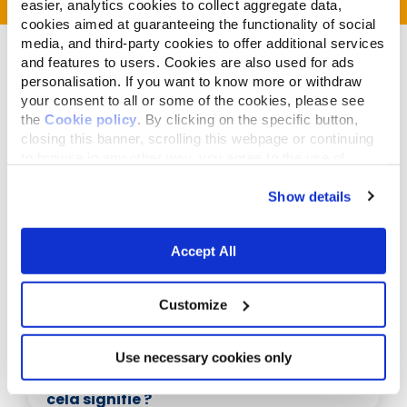
easier, analytics cookies to collect aggregate data,
cookies aimed at guaranteeing the functionality of social
media, and third-party cookies to offer additional services
and features to users. Cookies are also used for ads
personalisation. If you want to know more or withdraw
your consent to all or some of the cookies, please see
the
Cookie policy
. By clicking on the specific button,
Articles liés
closing this banner, scrolling this webpage or continuing
to browse in any other way, you agree to the use of
cookies.
Show details
Accept All
Customize
Use necessary cookies only
décembre 28,2015
Quand les chats lèchent : qu'est-ce que
cela signifie ?