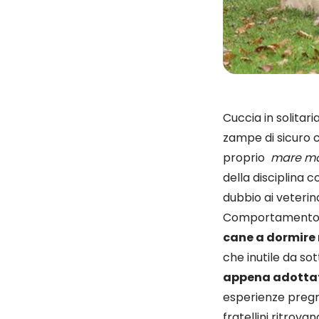
Cuccia in solitar
zampe di sicuro c
proprio
mare m
della disciplina c
dubbio ai veterin
Comportament
cane a dormire 
che inutile da so
appena adotta
esperienze pregre
fratellini ritrov