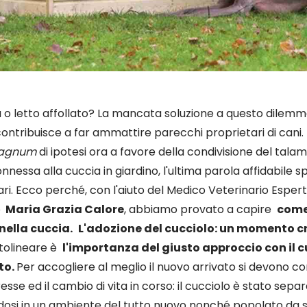
ia o letto affollato? La mancata soluzione a questo dilem
ontribuisce a far ammattire parecchi proprietari di cani. 
agnum
di ipotesi ora a favore della condivisione del tal
onnessa alla cuccia in giardino, l'ultima parola affidabile 
ari. Ecco perché, con l'aiuto del Medico Veterinario Espert
o
Maria Grazia Calore
, abbiamo provato a capire
come 
nella cuccia.
L'adozione del cucciolo: un momento c
ttolineare è
l'importanza del giusto approccio con il c
to.
Per accogliere al meglio il nuovo arrivato si devono co
sse ed il cambio di vita in corso: il cucciolo è stato s
andosi in un ambiente del tutto nuovo nonché popolato da s