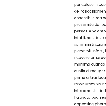
pericoloso in cas
dei rosicchiament
accessibile ma né
prossimità del p
percezione emo
infatti, non deve
somministrazione
piacevoli. Infatti
ricevere amorevo
mamma quando l'an
quello di recuper
prima di trasloca
rassicurato sia a
interamente dedica
ha avuto buon esi
appeasing pherom