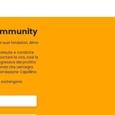
Community
 suoi fondatori, Almo
e vissute e condotte
rtare la vita, cioè la
gressiva del profitto
nomia che reintegra
Fondazione Capellino.
la sostengono