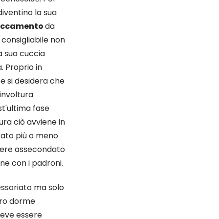
iventino la sua
ttaccamento
da
 consigliabile non
a sua cuccia
. Proprio in
se si desidera che
involtura
st'ultima fase
tura ciò avviene in
rato più o meno
sere assecondato
one con i padroni.
essoriato ma solo
loro dorme
eve essere