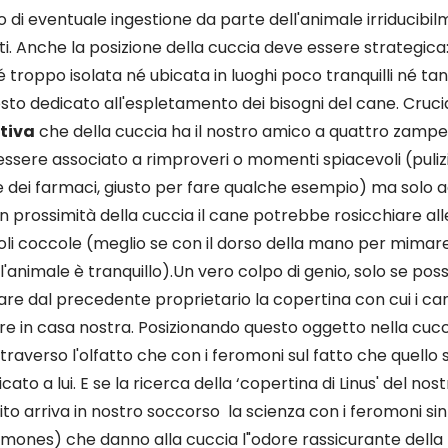
o di eventuale ingestione da parte dell'animale irriducib
i. Anche la posizione della cuccia deve essere strategica
 troppo isolata né ubicata in luoghi poco tranquilli né t
osto dedicato all'espletamento dei bisogni del cane. Cru
tiva
che della cuccia ha il nostro amico a quattro zampe. I
 essere associato a rimproveri o momenti spiacevoli (puliz
 dei farmaci, giusto per fare qualche esempio) ma solo ad
, in prossimità della cuccia il cane potrebbe rosicchiare all
li coccole (meglio se con il dorso della mano per mimare
imale è tranquillo).Un vero colpo di genio, solo se poss
are dal precedente proprietario la copertina con cui i c
re in casa nostra. Posizionando questo oggetto nella cucc
ttraverso l'olfatto che con i feromoni sul fatto che quello 
to a lui. E se la ricerca della ‘copertina di Linus' del nos
to arriva in nostro soccorso la scienza con i feromoni sin
ones) che danno alla cuccia l"odore rassicurante dell