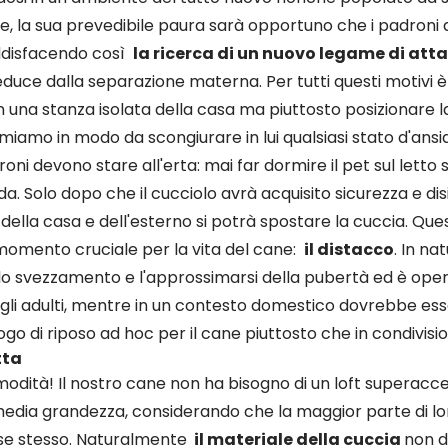
, la sua prevedibile paura sarà opportuno che i padroni d
oddisfacendo così
la ricerca di un nuovo legame di a
duce dalla separazione materna. Per tutti questi motivi è
in una stanza isolata della casa ma piuttosto posizionare l
miamo in modo da scongiurare in lui qualsiasi stato d'ansia
oni devono stare all'erta: mai far dormire il pet sul letto 
. Solo dopo che il cucciolo avrà acquisito sicurezza e dis
 della casa e dell'esterno si potrà spostare la cuccia. Que
momento cruciale per la vita del cane:
il distacco
. In na
lo svezzamento e l'approssimarsi della pubertà ed è ope
li adulti, mentre in un contesto domestico dovrebbe es
go di riposo ad hoc per il cane piuttosto che in condivisi
tta
odità! Il nostro cane non ha bisogno di un loft superacc
i media grandezza, considerando che la maggior parte di 
 se stesso. Naturalmente
il materiale della cuccia
non d