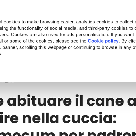
Almo Nature
Fondazione Capellino
REcommunity
l cookies to make browsing easier, analytics cookies to collect 
ng the functionality of social media, and third-party cookies to o
ts
Companion for Life
L'appel à projets
La marque
sers. Cookies are also used for ads personalisation. If you want
ll or some of the cookies, please see the
Cookie policy
. By cli
is banner, scrolling this webpage or continuing to browse in any 
s.
bituare il cane a dormire nella cuccia: vademecum per padroni dispera
@fr_BE
abituare il cane 
re nella cuccia:
mecum per padro