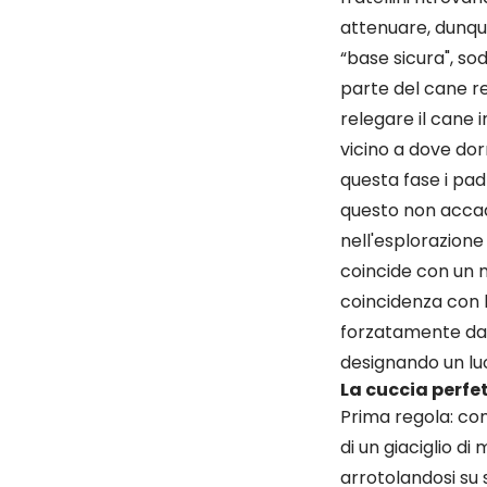
attenuare, dunque
“base sicura", s
parte del cane re
relegare il cane 
vicino a dove dor
questa fase i padr
questo non accada
nell'esplorazione
coincide con un 
coincidenza con 
forzatamente dag
designando un luo
La cuccia perfe
Prima regola: com
di un giaciglio d
arrotolandosi su