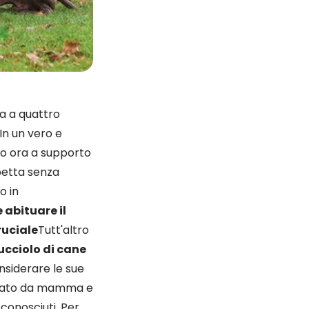
ma a quattro
In un vero e
amo ora a supporto
spetta senza
o in
abituare il
ruciale
Tutt'altro
ucciolo di cane
nsiderare le sue
eparato da mamma e
conosciuti. Per