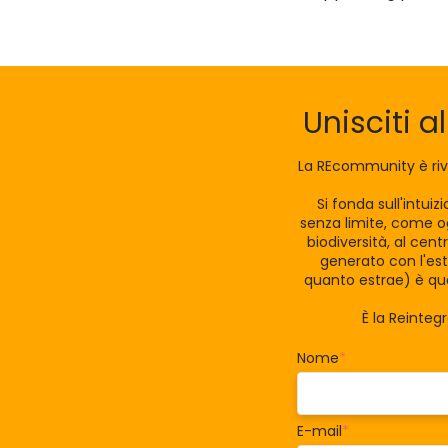
Unisciti a
La REcommunity è riv
Si fonda sull'intui
senza limite, come og
biodiversità, al cen
generato con l'est
quanto estrae) è qua
È la Reinteg
Nome
*
E-mail
*