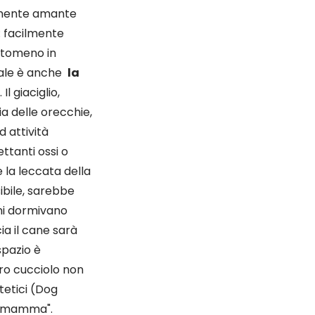
ilmente amante
: facilmente
antomeno in
ciale è anche
la
l giaciglio,
ia delle orecchie,
 attività
ettanti ossi o
 la leccata della
ibile, sarebbe
ani dormivano
ia il cane sarà
spazio è
tro cucciolo non
tetici (Dog
a mamma".