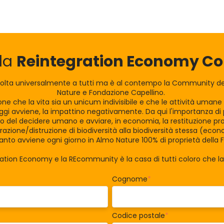
lla
Reintegration Economy 
olta universalmente a tutti ma è al contempo la Community dei
Nature e Fondazione Capellino.
zione che la vita sia un unicum indivisibile e che le attività uman
gi avviene, la impattino negativamente. Da qui l'importanza di po
tro del decidere umano e avviare, in economia, la restituzione pro
razione/distruzione di biodiversità alla biodiversità stessa (eco
nto avviene ogni giorno in Almo Nature 100% di proprietà della 
ration Economy e la REcommunity è la casa di tutti coloro che 
Cognome
*
Codice postale
*