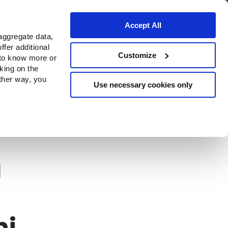
Accept All
aggregate data,
ffer additional
Où acheter
Customize
 to know more or
cking on the
other way, you
Use necessary cookies only
ti
a
ni