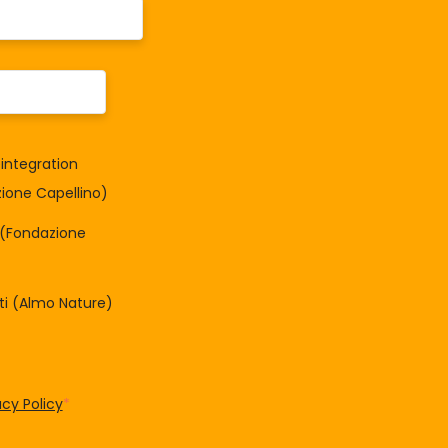
integration
one Capellino)
à (Fondazione
tti (Almo Nature)
acy Policy
*