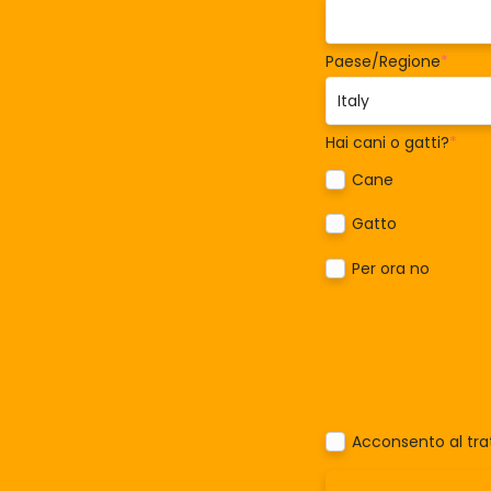
Paese/Regione
*
Hai cani o gatti?
*
Cane
Gatto
Per ora no
Acconsento al trat