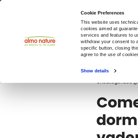
Cookie Preferences
This website uses technica
cookies aimed at guaranteei
Produi
services and features to u
withdraw your consent to a
specific button, closing th
agree to the use of cookie
Blog
Come a
Show details
Uncategorized 
Come 
dormi
vade