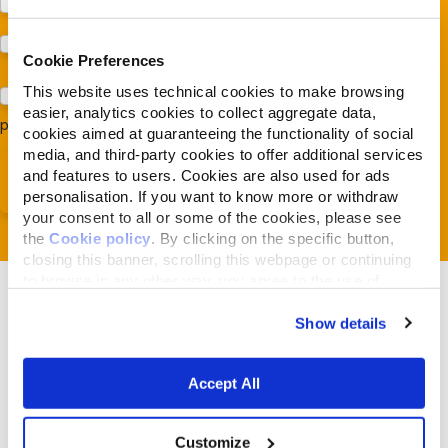
Protezione dei cani e dei gatti (Almo Nature)
Prodotti (Almo Nature)
Cookie Preferences
This website uses technical cookies to make browsing
Acconsento al trattamento dei miei dati e dichiaro di aver
easier, analytics cookies to collect aggregate data,
preso visione della
Privacy Policy
*
cookies aimed at guaranteeing the functionality of social
media, and third-party cookies to offer additional services
and features to users. Cookies are also used for ads
personalisation. If you want to know more or withdraw
your consent to all or some of the cookies, please see
the
Cookie policy
. By clicking on the specific button,
closing this banner, scrolling this webpage or continuing
to browse in any other way, you agree to the use of
cookies.
Show details
Articles liés
Accept All
Customize