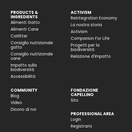
PRODUCTS &
ACTIVISM
INGREDIENTS
Reintegration Economy
Alimenti Gatto
La nostra storia
Alimenti Cane
Activism
Catlitter
Companion For Life
Consiglio nutrizionale
Progetti per la
gatto
biodiversità
Consiglio nutrizionale
Relazione d'Impatto
cane
Impatto sulla
biodiversità
Accessibilità
COMMUNITY
FONDAZIONE
CAPELLINO
Blog
Sito
Video
Dicono di noi
PROFESSIONAL AREA
Login
Registrami