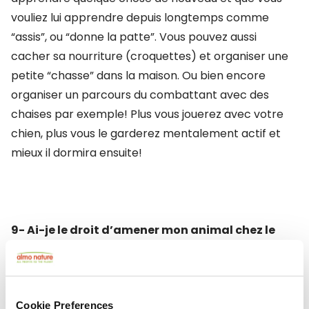
vouliez lui apprendre depuis longtemps comme
“assis”, ou “donne la patte”. Vous pouvez aussi
cacher sa nourriture (croquettes) et organiser une
petite “chasse” dans la maison. Ou bien encore
organiser un parcours du combattant avec des
chaises par exemple! Plus vous jouerez avec votre
chien, plus vous le garderez mentalement actif et
mieux il dormira ensuite!
9- Ai-je le droit d’amener mon animal chez le
vétérinaire?
Les cabinets vétérinaires font partie des lieux encore
Cookie Preferences
ouverts. En période de confinement, il est obligatoire