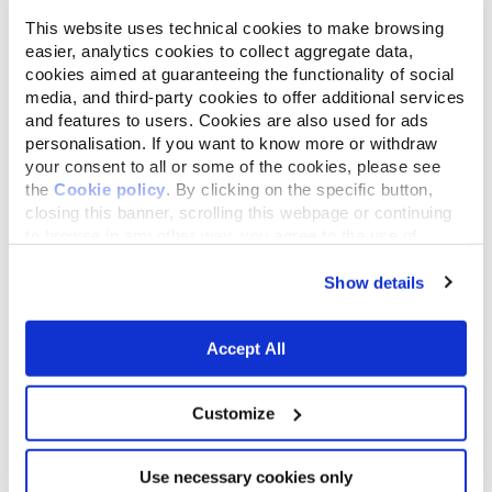
d’appeler votre vétérinaire avant tout déplacement.
This website uses technical cookies to make browsing
easier, analytics cookies to collect aggregate data,
Que ce soit pour honorer un rendez-vous, récupérer
cookies aimed at guaranteeing the functionality of social
une ordonnance ou acheter des produits.
media, and third-party cookies to offer additional services
and features to users. Cookies are also used for ads
personalisation. If you want to know more or withdraw
En fonction de l’urgence de la situation, le
your consent to all or some of the cookies, please see
professionnel pourra décider de maintenir ou de
the
Cookie policy
. By clicking on the specific button,
reporter votre rendez-vous à une date ultérieure. Si
closing this banner, scrolling this webpage or continuing
to browse in any other way, you agree to the use of
le rendez-vous est maintenu, soyez ponctuel. Seuls
cookies.
une personne et un animal à la fois sont autorisés
Show details
dans une structure.
Accept All
N’oubliez pas votre attestation de déplacement
dérogatoire en précisant sur la feuille « rendez-vous
Customize
chez le vétérinaire ».
https://www.lest-eclair.fr/id139959/article/2020-03-
Use necessary cookies only
18/coronavirus-nos-reponses-vos-questions-sur-