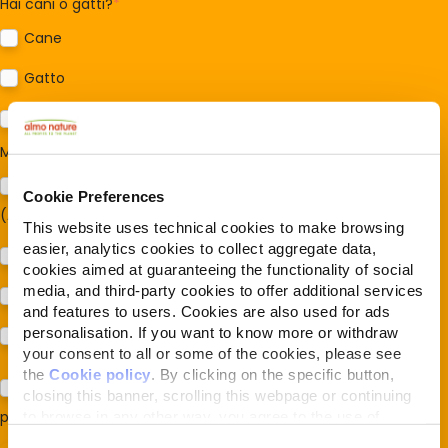
Hai cani o gatti?
*
Cane
Gatto
Per ora no
Mi interessa:
*
Sostegno al modello della Reintegration Economy
Cookie Preferences
(Almonature - Fondazione Capellino)
This website uses technical cookies to make browsing
easier, analytics cookies to collect aggregate data,
Protezione della biodiversità (Fondazione Capellino)
cookies aimed at guaranteeing the functionality of social
media, and third-party cookies to offer additional services
Protezione dei cani e dei gatti (Almo Nature)
and features to users. Cookies are also used for ads
personalisation. If you want to know more or withdraw
Prodotti (Almo Nature)
your consent to all or some of the cookies, please see
the
Cookie policy
. By clicking on the specific button,
Acconsento al trattamento dei miei dati e dichiaro di aver
closing this banner, scrolling this webpage or continuing
preso visione della
to browse in any other way, you agree to the use of
Privacy Policy
*
cookies.