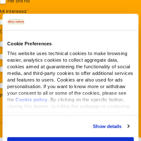
Per ora no
Mi interessa:
*
Sostegno al modello della Reintegration Economy
(Almonature - Fondazione Capellino)
Protezione della biodiversità (Fondazione Capellino)
Cookie Preferences
This website uses technical cookies to make browsing
Protezione dei cani e dei gatti (Almo Nature)
easier, analytics cookies to collect aggregate data,
cookies aimed at guaranteeing the functionality of social
Prodotti (Almo Nature)
media, and third-party cookies to offer additional services
and features to users. Cookies are also used for ads
Acconsento al trattamento dei miei dati e dichiaro di aver
personalisation. If you want to know more or withdraw
your consent to all or some of the cookies, please see
preso visione della
Privacy Policy
*
the
Cookie policy
. By clicking on the specific button,
closing this banner, scrolling this webpage or continuing
to browse in any other way, you agree to the use of
cookies.
Show details