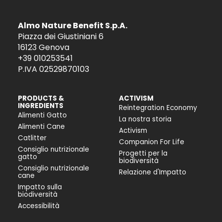
Almo Nature Benefit S.p.A.
Piazza dei Giustiniani 6
16123 Genova
+39 010253541
P.IVA 02529870103
PRODUCTS &
ACTIVISM
INGREDIENTS
Reintegration Economy
Alimenti Gatto
La nostra storia
Alimenti Cane
Activism
Catlitter
Companion For Life
Consiglio nutrizionale
Progetti per la
gatto
biodiversità
Consiglio nutrizionale
Relazione d'Impatto
cane
Impatto sulla
biodiversità
Accessibilità