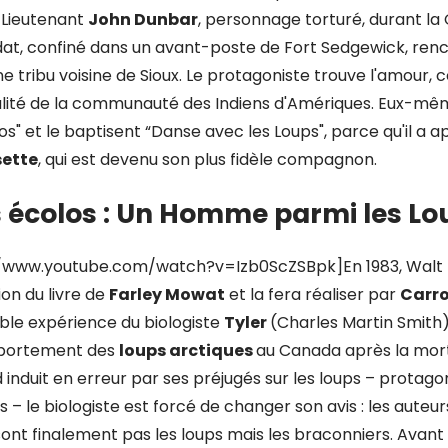
u Lieutenant
John Dunbar
, personnage torturé, durant la
ldat, confiné dans un avant-poste de Fort Sedgewick, ren
ne tribu voisine de Sioux. Le protagoniste trouve l'amour, c
ualité de la communauté des Indiens d'Amériques. Eux-même
" et le baptisent “Danse avec les Loups", parce qu'il a a
ette
, qui est devenu son plus fidèle compagnon.
es écolos : Un Homme parmi les Lo
//www.youtube.com/watch?v=Izb0ScZSBpk]En 1983, Walt D
ion du livre de
Farley Mowat
et la fera réaliser par
Carro
able expérience du biologiste
Tyler
(Charles Martin Smith
mportement des
loups arctiques
au Canada après la mo
 induit en erreur par ses préjugés sur les loups – protago
– le biologiste est forcé de changer son avis : les aute
ont finalement pas les loups mais les braconniers. Avant