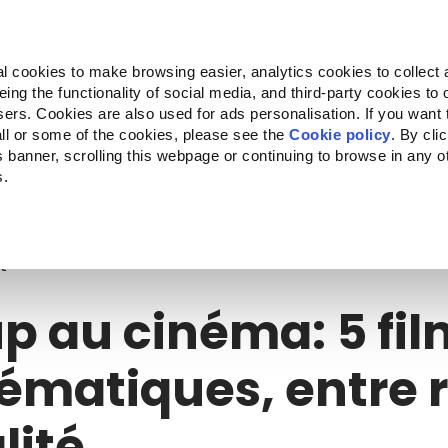
Almo Nature
Fondazione Capellino
REcommunity
l cookies to make browsing easier, analytics cookies to collect 
ng the functionality of social media, and third-party cookies to o
ts
Companion for Life
L'appel à projets
La marque
sers. Cookies are also used for ads personalisation. If you want
ll or some of the cookies, please see the
Cookie policy
. By cli
is banner, scrolling this webpage or continuing to browse in any 
s.
p au cinéma: 5 films emblématiques, entre rêve et réalité
t
up au cinéma: 5 fi
matiques, entre 
lité