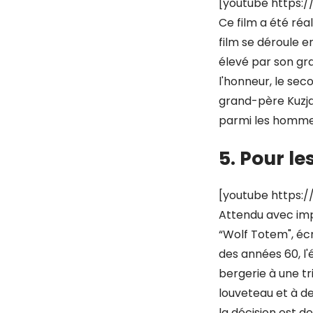
[youtube https
Ce film a été réa
film se déroule e
élevé par son gr
l'honneur, le seco
grand-père Kuzja 
parmi les hommes
5. Pour le
[youtube https
Attendu avec imp
“Wolf Totem", éc
des années 60, l'
bergerie à une tr
louveteau et à de
la décision est de