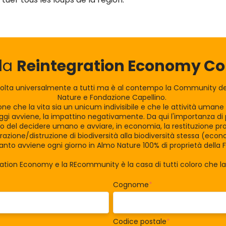
lla
Reintegration Economy 
olta universalmente a tutti ma è al contempo la Community dei
Nature e Fondazione Capellino.
zione che la vita sia un unicum indivisibile e che le attività uman
gi avviene, la impattino negativamente. Da qui l'importanza di po
tro del decidere umano e avviare, in economia, la restituzione pro
razione/distruzione di biodiversità alla biodiversità stessa (eco
nto avviene ogni giorno in Almo Nature 100% di proprietà della 
ration Economy e la REcommunity è la casa di tutti coloro che 
Cognome
*
Codice postale
*