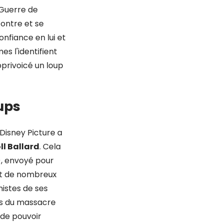
 Guerre de
contre et se
onfiance en lui et
s l'identifient
pprivoicé un loup
ups
isney Picture a
ll Ballard
. Cela
), envoyé pour
rt de nombreux
nistes de ses
urs du massacre
 de pouvoir