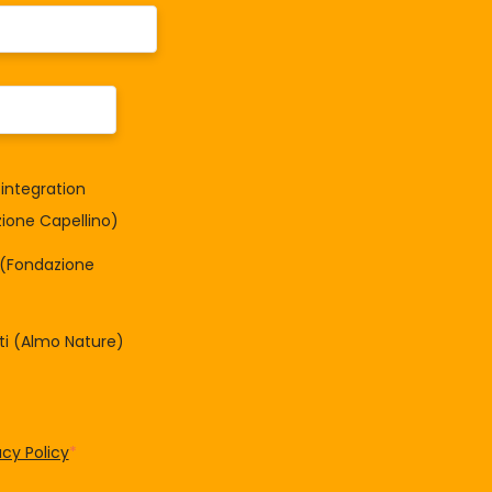
integration
one Capellino)
à (Fondazione
tti (Almo Nature)
acy Policy
*