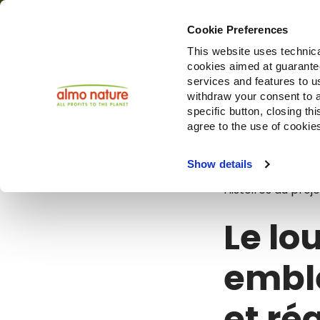
Cookie Preferences
This website uses technica
cookies aimed at guaranteei
Produi
services and features to u
withdraw your consent to a
specific button, closing th
agree to the use of cookie
Blog
Le lou
Show details
Histoires du proje
Le lo
emblé
et réa