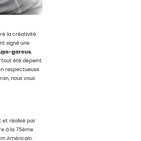
é la créativité
ont signé une
ups-garous
,
rtout été dépeint
ion respectueuse
cran, nous vous
et réalisé par
ure à la 75ème
ilm Américain.