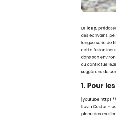
Le
loup
, prédate
des écrivains, pe
longue série de f
cette fusion inqu
dans son environ
ou conflictuelle.
suggérons de c
1. Pour le
[youtube https:
Kevin Coster – ac
place des meilleu