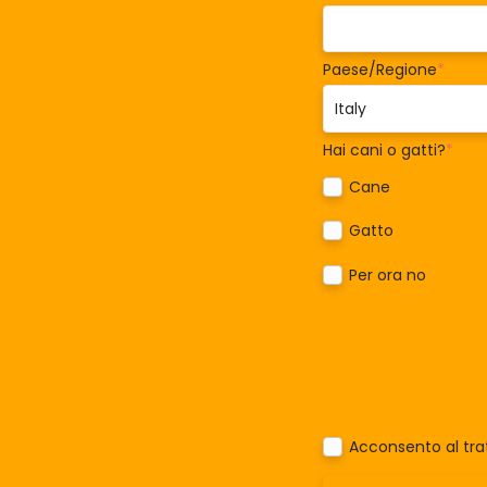
Paese/Regione
*
Hai cani o gatti?
*
Cane
Gatto
Per ora no
Acconsento al trat