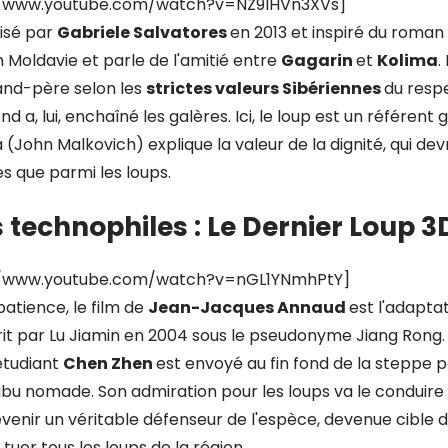
://www.youtube.com/watch?v=NZ9IHVn3XVs]
lisé par
Gabriele Salvatores
en 2013 et inspiré du roman de
n Moldavie et parle de l'amitié entre
Gagarin
et
Kolima
.
and-père selon les
strictes valeurs Sibériennes
du resp
nd a, lui, enchaîné les galères. Ici, le loup est un référent
(John Malkovich) explique la valeur de la dignité, qui dev
 que parmi les loups.
s technophiles : Le Dernier Loup 3
://www.youtube.com/watch?v=nGL1YNmhPtY]
atience, le film de
Jean-Jacques Annaud
est l'adapta
rit par Lu Jiamin en 2004 sous le pseudonyme Jiang Rong.
étudiant
Chen Zhen
est envoyé au fin fond de la steppe p
ibu nomade. Son admiration pour les loups va le conduire 
venir un véritable défenseur de l'espèce, devenue cible d
 tuer tous les loups de la région.