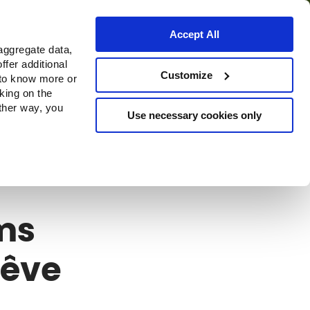
Accept All
aggregate data,
ffer additional
Où acheter
Customize
 to know more or
cking on the
other way, you
Use necessary cookies only
lms
rêve