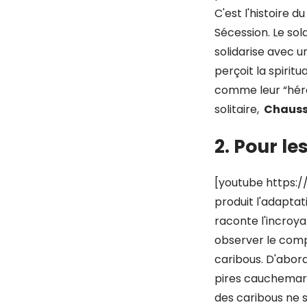
C'est l'histoire d
Sécession. Le so
solidarise avec u
perçoit la spirit
comme leur “héros
solitaire,
Chauss
2. Pour l
[youtube https:
produit l'adaptat
raconte l'incroy
observer le co
caribous. D'abord
pires cauchemars 
des caribous ne s