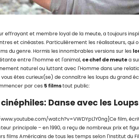
ur effrayant et membre loyal de la meute, a toujours inspir
intres et cinéastes. Particulièrement les réalisateurs, qui 
ilms du genre. Hormis les innombrables versions sur les
lo
iétante entre l'homme et l'animal,
ce chef de meute
a su
nement naturel ou luttant avec l'Homme dans une relat
Si vous êtes curieux(se) de connaître les loups du grand é
ommencer par ces
5 films
tout public:
s cinéphiles: Danse avec les Loups
//www.youtube.com/watch?v=VWDYpL1Y0ng]Ce film, écrit 
teur principale – en 1990, a reçu de nombreux prix et fig
rs films Américains de tous les temps selon l'Institut du F