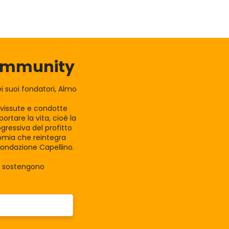
Community
 suoi fondatori, Almo
e vissute e condotte
rtare la vita, cioè la
gressiva del profitto
nomia che reintegra
Fondazione Capellino.
la sostengono