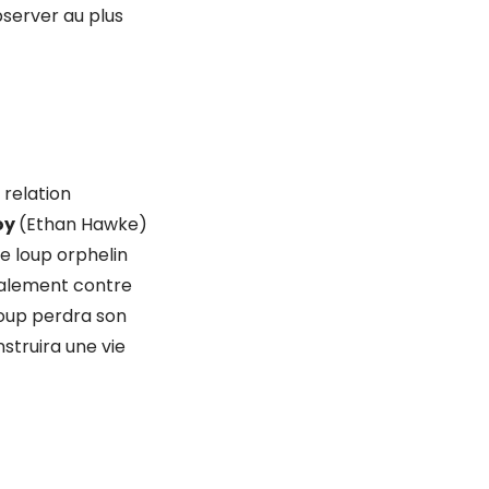
bserver au plus
a relation
oy
(Ethan Hawke)
le loup orphelin
légalement contre
loup perdra son
struira une vie