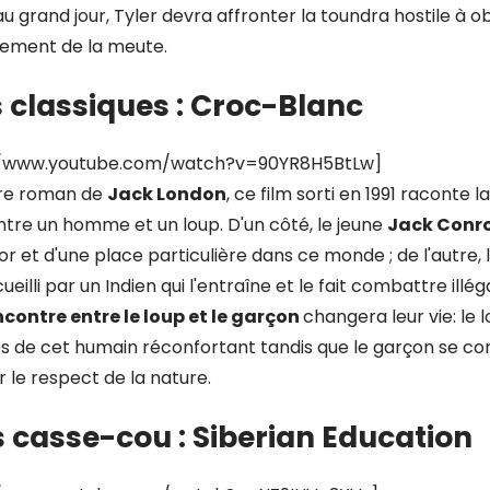
au grand jour, Tyler devra affronter la toundra hostile à o
nement de la meute.
s classiques : Croc-Blanc
://www.youtube.com/watch?v=90YR8H5BtLw]
re roman de
Jack London
, ce film sorti en 1991 raconte l
ntre un homme et un loup. D'un côté, le jeune
Jack Conr
or et d'une place particulière dans ce monde ; de l'autre, 
ueilli par un Indien qui l'entraîne et le fait combattre il
ncontre entre le loup et le garçon
changera leur vie: le 
s de cet humain réconfortant tandis que le garçon se con
r le respect de la nature.
s casse-cou : Siberian Education