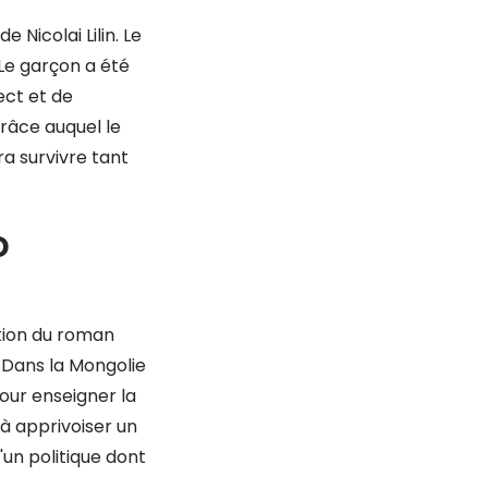
 Nicolai Lilin. Le
 Le garçon a été
ect et de
 grâce auquel le
ra survivre tant
D
tion du roman
 Dans la Mongolie
our enseigner la
à apprivoiser un
'un politique dont