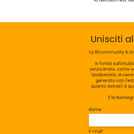
Unisciti a
La REcommunity è riv
Si fonda sull'intui
senza limite, come og
biodiversità, al cen
generato con l'est
quanto estrae) è qua
È la Reinteg
Nome
*
E-mail
*