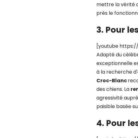
mettre la vérité 
près le fonction
3. Pour le
[youtube https
Adapté du célèb
exceptionnelle e
à la recherche d'
Croc-Blanc
recc
des chiens. La
re
agressivité auprè
paisible basée su
4. Pour le