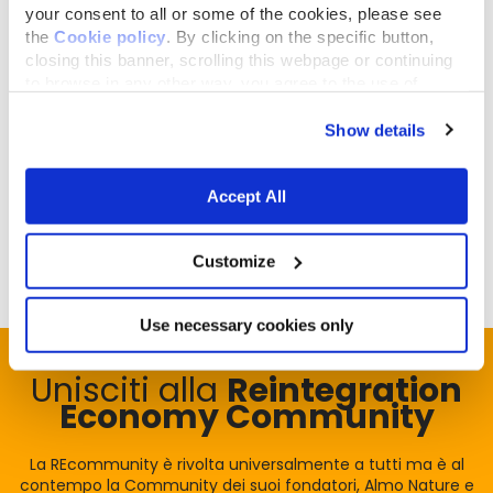
your consent to all or some of the cookies, please see
de l'échange de compétences et de
the
Cookie policy
. By clicking on the specific button,
l'entrelacement des cultures qui, dans la
closing this banner, scrolling this webpage or continuing
to browse in any other way, you agree to the use of
communauté d'intention, enrichissent notre équipe
cookies.
d'un enseignement supplémentaire.
Show details
Accept All
Ça aussi, c'est la
Reintegration Economy
!
Customize
Use necessary cookies only
Unisciti alla
Reintegration
Economy Community
La REcommunity è rivolta universalmente a tutti ma è al
contempo la Community dei suoi fondatori, Almo Nature e