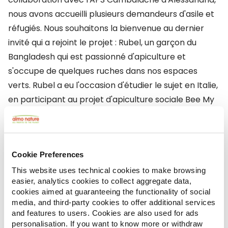
nous avons accueilli plusieurs demandeurs d'asile et
réfugiés. Nous souhaitons la bienvenue au dernier
invité qui a rejoint le projet : Rubel, un garçon du
Bangladesh qui est passionné d'apiculture et
s'occupe de quelques ruches dans nos espaces
verts. Rubel a eu l'occasion d'étudier le sujet en Italie,
en participant au projet d'apiculture sociale Bee My
Job conçu par Cambalache, et a décidé de créer sa
propre entreprise grâce à un autre projet, financé
par la présidence du Conseil avec le fonds des huit
Cookie Preferences
pour mille de l'IRPEF dévolus par les citoyens à la
gestion directe de l'État pour l'année 2016.
This website uses technical cookies to make browsing
easier, analytics cookies to collect aggregate data,
cookies aimed at guaranteeing the functionality of social
media, and third-party cookies to offer additional services
and features to users. Cookies are also used for ads
personalisation. If you want to know more or withdraw
Nous sommes convaincus de l'énorme importance