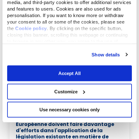
media, and third-party cookies to offer additional services
and features to users. Cookies are also used for ads
personalisation. If you want to know more or withdraw
your consent to all or some of the cookies, please see
the
Cookie policy
. By clicking on the specific button,
Articles liés
closing this banner, scrolling this webpage or continuing
to browse in any other way, you agree to the use of
cookies.
Show details
Accept All
Customize
Use necessary cookies only
novembre 5,2017
Les États membres de l'Union
Européenne doivent faire davantage
d'efforts dans l'application de la
législation existante en matière de