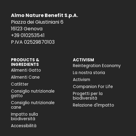
Almo Nature Benefit S.p.A.
Piazza dei Giustiniani 6
16123 Genova
+39 010253541
P.IVA 02529870103
PRODUCTS &
ACTIVISM
INGREDIENTS
Reintegration Economy
Alimenti Gatto
La nostra storia
Alimenti Cane
Activism
Catlitter
Companion For Life
Consiglio nutrizionale
Progetti per la
gatto
biodiversità
Consiglio nutrizionale
Relazione d'Impatto
cane
Impatto sulla
biodiversità
Accessibilità