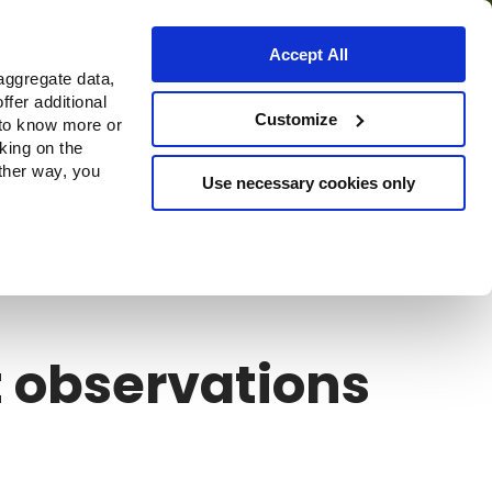
Accept All
aggregate data,
ffer additional
Où acheter
Customize
 to know more or
cking on the
other way, you
Use necessary cookies only
Continue
et observations