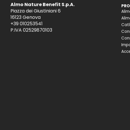
Almo Nature Benefit S.p.A.
PRO
Piazza dei Giustiniani 6
Alim
16123 Genova
Alim
+39 010253541
Catl
P.IVA 02529870103
Cons
Cons
Impa
Acce