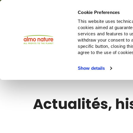
Cookie Preferences
This website uses technica
cookies aimed at guaranteei
Produi
services and features to u
withdraw your consent to a
specific button, closing th
agree to the use of cookie
Choose another country or region to see content specifi
Show details
Actualités, hi