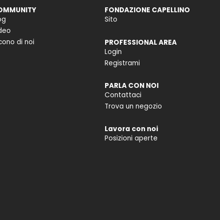
OMMUNITY
FONDAZIONE CAPELLINO
og
Sito
deo
cono di noi
PROFESSIONAL AREA
Login
Registrami
PARLA CON NOI
Contattaci
Trova un negozio
Lavora con noi
Posizioni aperte