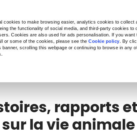
Almo Nature
Fondazione Capellino
REcommunity
l cookies to make browsing easier, analytics cookies to collect 
ng the functionality of social media, and third-party cookies to o
ts
Companion for Life
L'appel à projets
La marque
sers. Cookies are also used for ads personalisation. If you want
ll or some of the cookies, please see the
Cookie policy
. By cli
is banner, scrolling this webpage or continuing to browse in any 
s.
c to your location.
stoires, rapports 
sur la vie animale