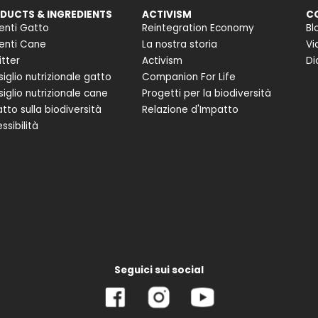
DUCTS & INGREDIENTS
ACTIVISM
C
enti Gatto
Reintegration Economy
Bl
enti Cane
La nostra storia
Vi
itter
Activism
Di
iglio nutrizionale gatto
Companion For Life
iglio nutrizionale cane
Progetti per la biodiversità
tto sulla biodiversità
Relazione d'Impatto
ssibilità
Seguici sui social