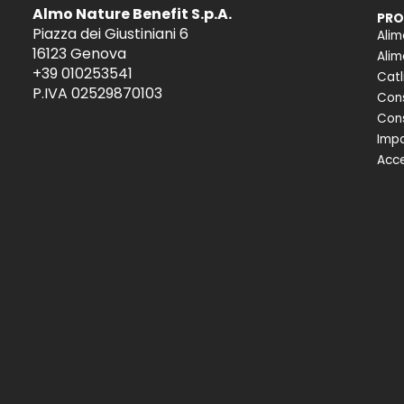
Almo Nature Benefit S.p.A.
PRO
Piazza dei Giustiniani 6
Alim
16123 Genova
Alim
+39 010253541
Catl
P.IVA 02529870103
Cons
Cons
Impa
Acce