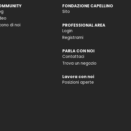
OMMUNITY
FONDAZIONE CAPELLINO
og
Sito
deo
cono di noi
PROFESSIONAL AREA
Login
Registrami
PARLA CON NOI
Contattaci
Trova un negozio
Lavora con noi
Posizioni aperte