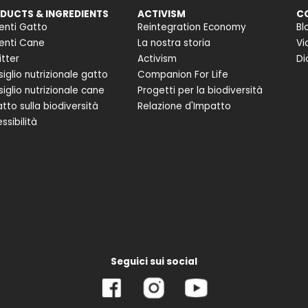
DUCTS & INGREDIENTS
ACTIVISM
C
enti Gatto
Reintegration Economy
Bl
enti Cane
La nostra storia
Vi
itter
Activism
Di
iglio nutrizionale gatto
Companion For Life
iglio nutrizionale cane
Progetti per la biodiversità
tto sulla biodiversità
Relazione d'Impatto
ssibilità
Seguici sui social