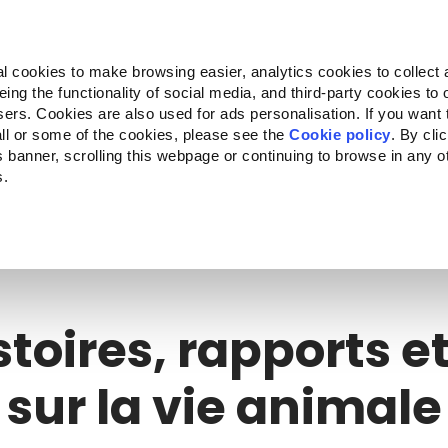
Almo Nature
Fondazione Capellino
REcommunity
l cookies to make browsing easier, analytics cookies to collect 
ng the functionality of social media, and third-party cookies to o
ts
Companion for Life
L'appel à projets
La marque
sers. Cookies are also used for ads personalisation. If you want
ll or some of the cookies, please see the
Cookie policy
. By cli
is banner, scrolling this webpage or continuing to browse in any 
s.
c to your location.
stoires, rapports 
sur la vie animale