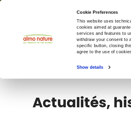
Cookie Preferences
This website uses technica
cookies aimed at guaranteei
Produi
services and features to u
withdraw your consent to a
specific button, closing th
agree to the use of cookie
Choose another country or region to see content specifi
Show details
Actualités, hi