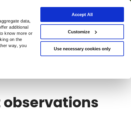
Accept All
aggregate data,
ffer additional
Où acheter
Customize
 to know more or
cking on the
other way, you
Use necessary cookies only
Continue
et observations