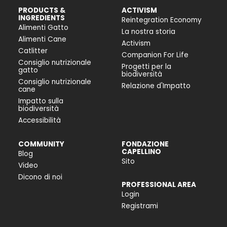
PRODUCTS &
ACTIVISM
INGREDIENTS
Reintegration Economy
Alimenti Gatto
La nostra storia
Alimenti Cane
Activism
Catlitter
Companion For Life
Consiglio nutrizionale
Progetti per la
gatto
biodiversità
Consiglio nutrizionale
Relazione d'Impatto
cane
Impatto sulla
biodiversità
Accessibilità
COMMUNITY
FONDAZIONE
CAPELLINO
Blog
Sito
Video
Dicono di noi
PROFESSIONAL AREA
Login
Registrami