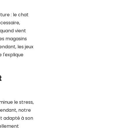
ure : le chat
cessaire,
quand vient
 les magasins
endant, les jeux
l'explique
t
diminue le stress,
ependant, notre
uet adapté à son
iellement