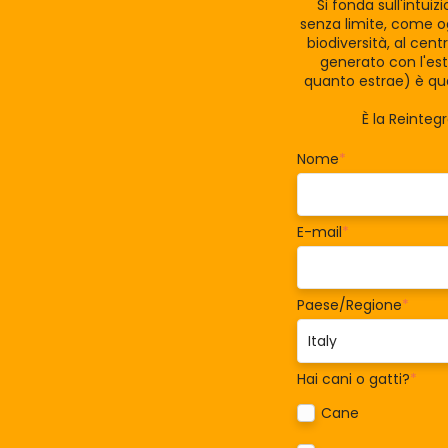
Si fonda sull'intui
senza limite, come og
biodiversità, al cen
generato con l'est
quanto estrae) è qua
È la Reinteg
Nome
*
E-mail
*
Paese/Regione
*
Hai cani o gatti?
*
Cane