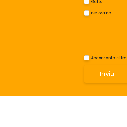
Gatto
Per ora no
Acconsento al trat