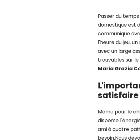
Passer du temps
domestique est d
communique avec
l'heure du jeu, u
avec un large ass
trouvables sur l
Maria Grazia C
L'importa
satisfair
Même pour le cha
disperse l'énergi
ami à quatre patt
besoin.Nous devo