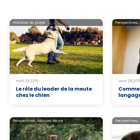
Histoires du projet
Perspectives,
avril 28,2015
avril 28,201
Le rôle du leader de la meute
Commen
chez le chien
langage
Perspectives,
Astuces de vie
Perspectives,