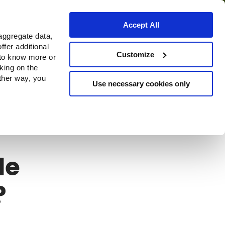
Accept All
aggregate data,
ffer additional
Where to buy
Customize
 to know more or
cking on the
other way, you
Use necessary cookies only
le
?