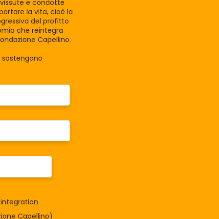
e vissute e condotte
rtare la vita, cioè la
gressiva del profitto
nomia che reintegra
Fondazione Capellino.
la sostengono
integration
one Capellino)