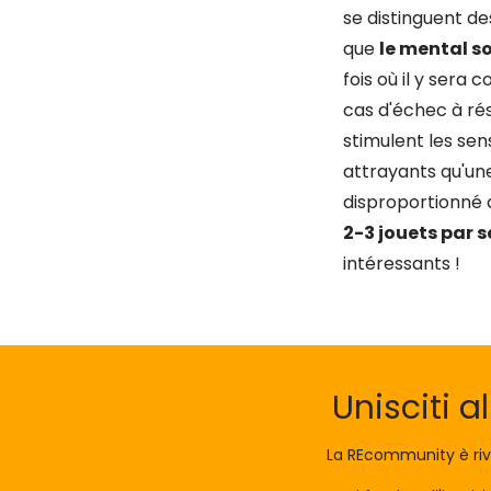
se distinguent de
que
le mental so
fois où il y sera 
cas d'échec à rés
stimulent les se
attrayants qu'un
disproportionné 
2-3 jouets par 
intéressants !
Unisciti a
La REcommunity è riv