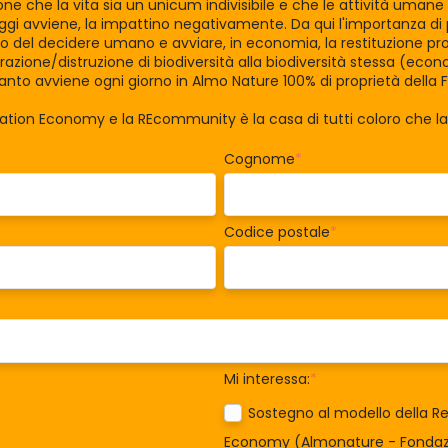
zione che la vita sia un unicum indivisibile e che le attività uman
gi avviene, la impattino negativamente. Da qui l'importanza di po
tro del decidere umano e avviare, in economia, la restituzione pro
razione/distruzione di biodiversità alla biodiversità stessa (eco
nto avviene ogni giorno in Almo Nature 100% di proprietà della 
ration Economy e la REcommunity è la casa di tutti coloro che 
Cognome
*
Codice postale
*
Mi interessa:
*
Sostegno al modello della Re
Economy (Almonature - Fondazi