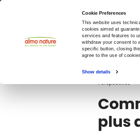
Cookie Preferences
This website uses technica
cookies aimed at guaranteei
Produ
services and features to u
withdraw your consent to a
specific button, closing th
agree to the use of cookie
Blog
Commen
Show details
Perspectives
Comme
plus 