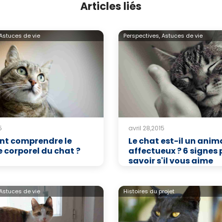
Articles liés
Astuces de vie
Perspectives,
Astuces de vie
5
avril 28,2015
t comprendre le
Le chat est-il un anim
 corporel du chat ?
affectueux ? 6 signes 
savoir s'il vous aime
Astuces de vie
Histoires du projet