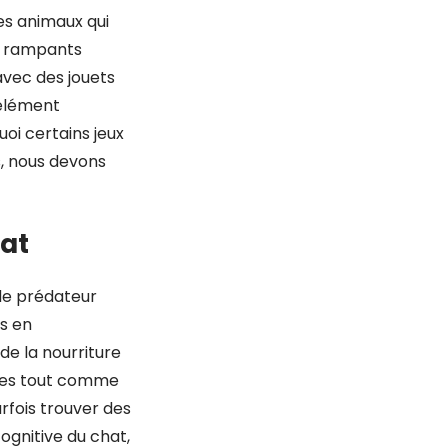
es animaux qui
ux rampants
avec des jouets
 élément
uoi certains jeux
, nous devons
hat
de prédateur
is en
 de la nourriture
gmes tout comme
rfois trouver des
ognitive du chat,