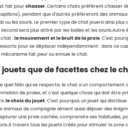
st fait pour
chasser
. Certains chats préfèrent chasser d
 papillons), pendant que d'autres préfèreront des anima
 ou les souris. Le premier type de chat jouera ainsi plus 
 second sera plus attiré par les balles et les souris.Autre
 chat :
le mouvement et le bruit de la proie
. C'est pourq
ressorts pour se déplacer indépendamment : dans ce cas
 mécanisme fait peur ou ennuie le chat.
 jouets que de facettes chez le c
quel félin qui se respecte, le chat a un comportement 
mation de proies, et c'est quelque chose qui doit être pr
ans
le choix du jouet
. C'est pourquoi, un jouet qui distribue
Les animaux de compagnie aiment aussi déjouer des éni
 capturer une proie cachée, comprendre ses habitudes, pa
ris.A travers tous les jouets créés pour stimuler la zone c