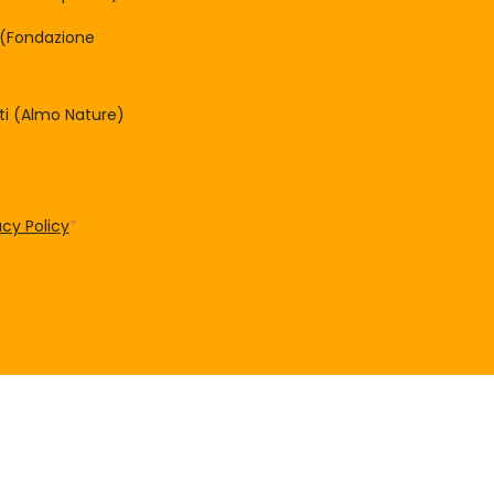
à (Fondazione
tti (Almo Nature)
acy Policy
*