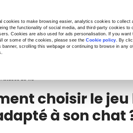
Almo Nature
Fondazione Capellino
REcommunity
l cookies to make browsing easier, analytics cookies to collect 
ng the functionality of social media, and third-party cookies to o
cts
Companion for Life
Call for Projects
About us
sers. Cookies are also used for ads personalisation. If you want
ll or some of the cookies, please see the
Cookie policy
. By cli
is banner, scrolling this webpage or continuing to browse in any 
s.
t choisir le jeu le plus adapté à son chat ?
Astuces de vie
nt choisir le jeu 
adapté à son chat 