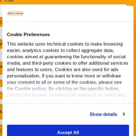
E-mail
*
Codice postale
*
Cookie Preferences
This website uses technical cookies to make browsing
Paese/Regione
*
easier, analytics cookies to collect aggregate data,
cookies aimed at guaranteeing the functionality of social
media, and third-party cookies to offer additional services
Hai cani o gatti?
*
and features to users. Cookies are also used for ads
personalisation. If you want to know more or withdraw
Cane
your consent to all or some of the cookies, please see
the
Cookie policy
. By clicking on the specific button,
Gatto
closing this banner, scrolling this webpage or continuing
to browse in any other way, you agree to the use of
Per ora no
cookies.
Mi interessa:
*
Show details
Sostegno al modello della Reintegration Economy
(Almonature - Fondazione Capellino)
Accept All