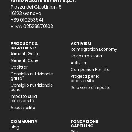
Almo Nature Benefit S.p.A.
Piazza dei Giustiniani 6
16123 Genova
+39 010253541
P.IVA 02529870103
PRODUCTS &
ACTIVISM
INGREDIENTS
Reintegration Economy
Alimenti Gatto
La nostra storia
Alimenti Cane
Activism
Catlitter
Companion For Life
Consiglio nutrizionale
Progetti per la
gatto
biodiversità
Consiglio nutrizionale
Relazione d'Impatto
cane
Impatto sulla
biodiversità
Accessibilità
COMMUNITY
FONDAZIONE
CAPELLINO
Blog
Sito