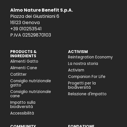
Almo Nature Benefit S.p.A.
Piazza dei Giustiniani 6
16123 Genova
+39 010253541
P.IVA 02529870103
PRODUCTS &
ACTIVISM
INGREDIENTS
Reintegration Economy
Alimenti Gatto
La nostra storia
Alimenti Cane
Activism
Catlitter
Companion For Life
Consiglio nutrizionale
Progetti per la
gatto
biodiversità
Consiglio nutrizionale
Relazione d'Impatto
cane
Impatto sulla
biodiversità
Accessibilità
COMMUNITY
FONDAZIONE