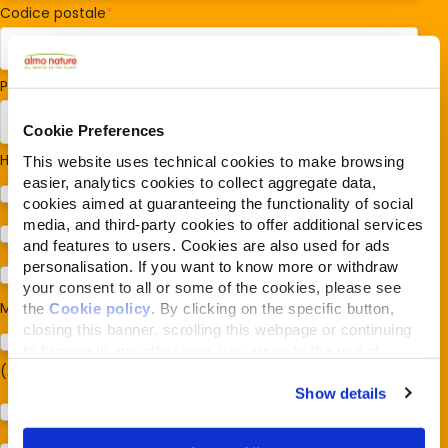
Codice postale
*
Paese/Regione
*
Cookie Preferences
Hai cani o gatti?
*
This website uses technical cookies to make browsing
easier, analytics cookies to collect aggregate data,
Cane
cookies aimed at guaranteeing the functionality of social
media, and third-party cookies to offer additional services
Gatto
and features to users. Cookies are also used for ads
personalisation. If you want to know more or withdraw
Per ora no
your consent to all or some of the cookies, please see
Mi interessa:
*
the
Cookie policy
. By clicking on the specific button,
closing this banner, scrolling this webpage or continuing
Sostegno al modello della Reintegration Economy
to browse in any other way, you agree to the use of
(Almonature - Fondazione Capellino)
cookies.
Show details
Protezione della biodiversità (Fondazione Capellino)