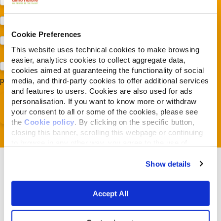
Protezione della biodiversità (Fondazione Capellino)
Protezione dei cani e dei gatti (Almo Nature)
Cookie Preferences
Prodotti (Almo Nature)
This website uses technical cookies to make browsing
easier, analytics cookies to collect aggregate data,
Acconsento al trattamento dei miei dati e dichiaro di aver
cookies aimed at guaranteeing the functionality of social
preso visione della
Privacy Policy
*
media, and third-party cookies to offer additional services
and features to users. Cookies are also used for ads
personalisation. If you want to know more or withdraw
your consent to all or some of the cookies, please see
the
Cookie policy
. By clicking on the specific button,
closing this banner, scrolling this webpage or continuing
to browse in any other way, you agree to the use of
cookies.
Show details
Accept All
Articles liés