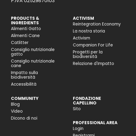
P.IVA 02529870103
PRODUCTS &
ACTIVISM
INGREDIENTS
Reintegration Economy
Alimenti Gatto
La nostra storia
Alimenti Cane
Activism
Catlitter
Companion For Life
Consiglio nutrizionale
Progetti per la
gatto
biodiversità
Consiglio nutrizionale
Relazione d'Impatto
cane
Impatto sulla
biodiversità
Accessibilità
COMMUNITY
FONDAZIONE
CAPELLINO
Blog
Sito
Video
Dicono di noi
PROFESSIONAL AREA
Login
Registrami