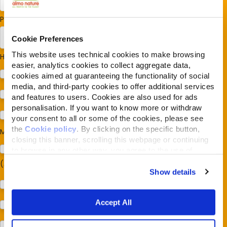
Paese/Regione
*
Cookie Preferences
This website uses technical cookies to make browsing
Hai cani o gatti?
*
easier, analytics cookies to collect aggregate data,
Cane
cookies aimed at guaranteeing the functionality of social
media, and third-party cookies to offer additional services
Gatto
and features to users. Cookies are also used for ads
personalisation. If you want to know more or withdraw
Per ora no
your consent to all or some of the cookies, please see
the
Cookie policy
. By clicking on the specific button,
Mi interessa:
*
closing this banner, scrolling this webpage or continuing
Sostegno al modello della Reintegration Economy
to browse in any other way, you agree to the use of
cookies.
(Almonature - Fondazione Capellino)
Show details
Protezione della biodiversità (Fondazione Capellino)
Accept All
Protezione dei cani e dei gatti (Almo Nature)
Prodotti (Almo Nature)