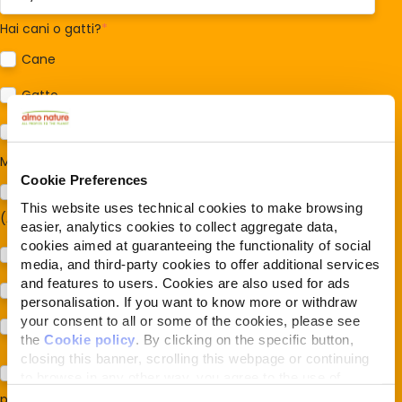
Hai cani o gatti?
*
Cane
Gatto
Per ora no
Mi interessa:
*
Cookie Preferences
Sostegno al modello della Reintegration Economy
This website uses technical cookies to make browsing
(Almonature - Fondazione Capellino)
easier, analytics cookies to collect aggregate data,
cookies aimed at guaranteeing the functionality of social
Protezione della biodiversità (Fondazione Capellino)
media, and third-party cookies to offer additional services
and features to users. Cookies are also used for ads
Protezione dei cani e dei gatti (Almo Nature)
personalisation. If you want to know more or withdraw
your consent to all or some of the cookies, please see
Prodotti (Almo Nature)
the
Cookie policy
. By clicking on the specific button,
closing this banner, scrolling this webpage or continuing
Acconsento al trattamento dei miei dati e dichiaro di aver
to browse in any other way, you agree to the use of
cookies.
preso visione della
Privacy Policy
*