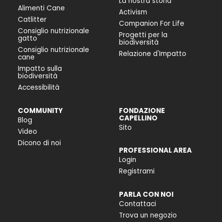
La nostra storia
Alimenti Cane
Activism
Catlitter
Companion For Life
Consiglio nutrizionale
Progetti per la
gatto
biodiversità
Consiglio nutrizionale
Relazione d'Impatto
cane
Impatto sulla
biodiversità
Accessibilità
COMMUNITY
FONDAZIONE
CAPELLINO
Blog
Sito
Video
Dicono di noi
PROFESSIONAL AREA
Login
Registrami
PARLA CON NOI
Contattaci
Trova un negozio