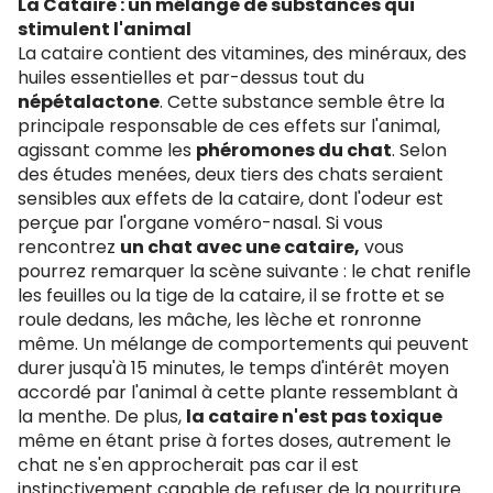
La Cataire : un mélange de substances qui
stimulent l'animal
La cataire contient des vitamines, des minéraux, des
huiles essentielles et par-dessus tout du
népétalactone
. Cette substance semble être la
principale responsable de ces effets sur l'animal,
agissant comme les
phéromones du chat
. Selon
des études menées, deux tiers des chats seraient
sensibles aux effets de la cataire, dont l'odeur est
perçue par l'organe voméro-nasal. Si vous
rencontrez
un chat avec une cataire,
vous
pourrez remarquer la scène suivante : le chat renifle
les feuilles ou la tige de la cataire, il se frotte et se
roule dedans, les mâche, les lèche et ronronne
même. Un mélange de comportements qui peuvent
durer jusqu'à 15 minutes, le temps d'intérêt moyen
accordé par l'animal à cette plante ressemblant à
la menthe. De plus,
la cataire n'est pas toxique
même en étant prise à fortes doses, autrement le
chat ne s'en approcherait pas car il est
instinctivement capable de refuser de la nourriture