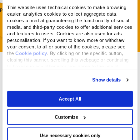
Acconsento al trattamento dei miei dati e dichiaro di aver
This website uses technical cookies to make browsing
preso visione della
Privacy Policy
*
easier, analytics cookies to collect aggregate data,
cookies aimed at guaranteeing the functionality of social
media, and third-party cookies to offer additional services
and features to users. Cookies are also used for ads
personalisation. If you want to know more or withdraw
your consent to all or some of the cookies, please see
the
Cookie policy
. By clicking on the specific button,
closing this banner, scrolling this webpage or continuing
to browse in any other way, you agree to the use of
cookies.
Show details
Articles liés
Accept All
Customize
Use necessary cookies only