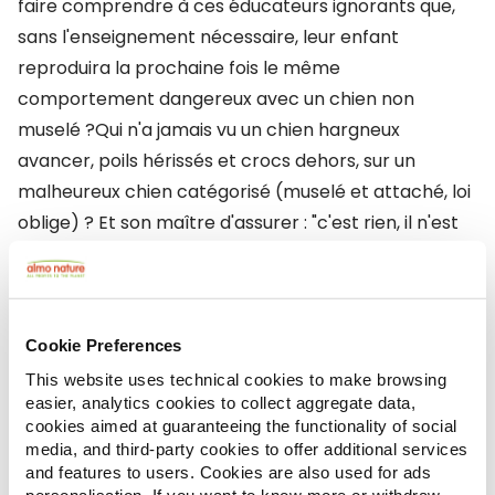
faire comprendre à ces éducateurs ignorants que,
sans l'enseignement nécessaire, leur enfant
reproduira la prochaine fois le même
comportement dangereux avec un chien non
muselé ?Qui n'a jamais vu un chien hargneux
avancer, poils hérissés et crocs dehors, sur un
malheureux chien catégorisé (muselé et attaché, loi
oblige) ? Et son maître d'assurer : "c'est rien, il n'est
pas méchant, il veut juste jouer". (le cas échéant,
évidemment, le chien catégorisé est ici censé se
laisser mordre, car, certes, la loi ne le recommande
pas expressément, mais comme elle dispose qu'il
Cookie Preferences
doit rester muselé en toutes circonstances ...)Alors
This website uses technical cookies to make browsing
easier, analytics cookies to collect aggregate data,
qu'envisager pour la suite ? catégoriser toutes les
cookies aimed at guaranteeing the functionality of social
races ? Peine perdue. Édenter tous les chiens, du
media, and third-party cookies to offer additional services
plus petit au plus grand ? Ou bien, simplement et
and features to users. Cookies are also used for ads
personalisation. If you want to know more or withdraw