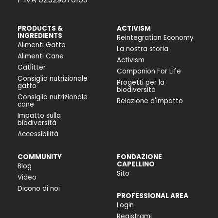
PRODUCTS &
ACTIVISM
INGREDIENTS
Reintegration Economy
Alimenti Gatto
La nostra storia
Alimenti Cane
Activism
Catlitter
Companion For Life
Consiglio nutrizionale
Progetti per la
gatto
biodiversità
Consiglio nutrizionale
Relazione d'Impatto
cane
Impatto sulla
biodiversità
Accessibilità
COMMUNITY
FONDAZIONE
CAPELLINO
Blog
Sito
Video
Dicono di noi
PROFESSIONAL AREA
Login
Registrami