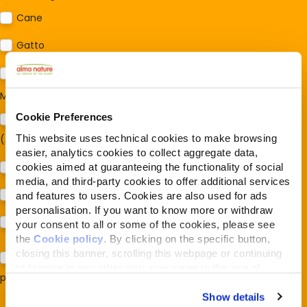
Cane
Gatto
Per ora no
Mi interessa:
*
Cookie Preferences
Sostegno al modello della Reintegration Economy
This website uses technical cookies to make browsing
(Almonature - Fondazione Capellino)
easier, analytics cookies to collect aggregate data,
Protezione della biodiversità (Fondazione Capellino)
cookies aimed at guaranteeing the functionality of social
media, and third-party cookies to offer additional services
Protezione dei cani e dei gatti (Almo Nature)
and features to users. Cookies are also used for ads
personalisation. If you want to know more or withdraw
Prodotti (Almo Nature)
your consent to all or some of the cookies, please see
the
Cookie policy
. By clicking on the specific button,
closing this banner, scrolling this webpage or continuing
Acconsento al trattamento dei miei dati e dichiaro di aver
to browse in any other way, you agree to the use of
preso visione della
Privacy Policy
*
cookies.
Show details