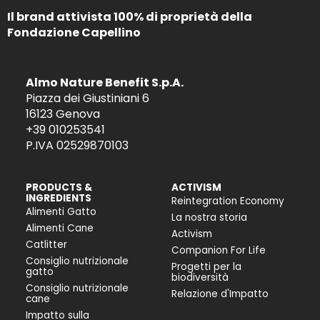
Il brand attivista 100% di proprietà della
Fondazione Capellino
Almo Nature Benefit S.p.A.
Piazza dei Giustiniani 6
16123 Genova
+39 010253541
P.IVA 02529870103
PRODUCTS &
ACTIVISM
INGREDIENTS
Reintegration Economy
Alimenti Gatto
La nostra storia
Alimenti Cane
Activism
Catlitter
Companion For Life
Consiglio nutrizionale
Progetti per la
gatto
biodiversità
Consiglio nutrizionale
Relazione d'Impatto
cane
Impatto sulla