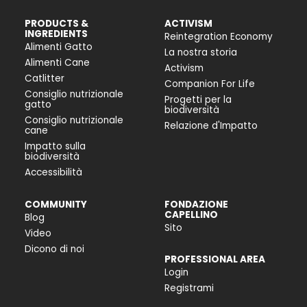
PRODUCTS &
ACTIVISM
INGREDIENTS
Reintegration Economy
Alimenti Gatto
La nostra storia
Alimenti Cane
Activism
Catlitter
Companion For Life
Consiglio nutrizionale
Progetti per la
gatto
biodiversità
Consiglio nutrizionale
Relazione d'Impatto
cane
Impatto sulla
biodiversità
Accessibilità
COMMUNITY
FONDAZIONE
CAPELLINO
Blog
Sito
Video
Dicono di noi
PROFESSIONAL AREA
Login
Registrami