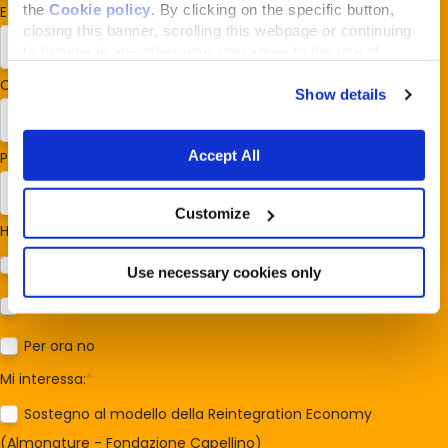
the
Cookie policy
. By clicking on the specific button,
E-mail
*
closing this banner, scrolling this webpage or continuing
to browse in any other way, you agree to the use of
cookies.
Codice postale
*
Show details
Accept All
Paese/Regione
*
Customize
Hai cani o gatti?
*
Cane
Use necessary cookies only
Gatto
Per ora no
Mi interessa:
*
Sostegno al modello della Reintegration Economy
(Almonature - Fondazione Capellino)