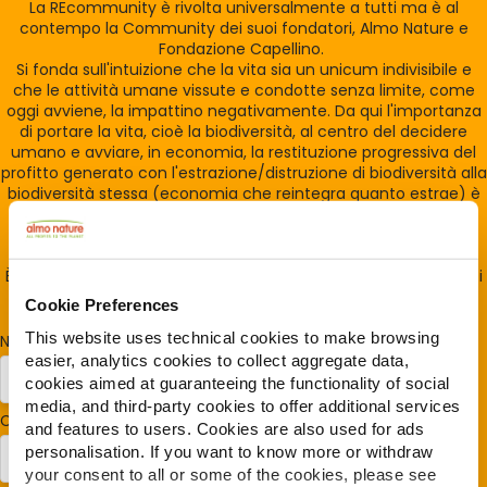
La REcommunity è rivolta universalmente a tutti ma è al
contempo la Community dei suoi fondatori, Almo Nature e
Fondazione Capellino.
Si fonda sull'intuizione che la vita sia un unicum indivisibile e
che le attività umane vissute e condotte senza limite, come
oggi avviene, la impattino negativamente. Da qui l'importanza
di portare la vita, cioè la biodiversità, al centro del decidere
umano e avviare, in economia, la restituzione progressiva del
profitto generato con l'estrazione/distruzione di biodiversità alla
biodiversità stessa (economia che reintegra quanto estrae) è
quanto avviene ogni giorno in Almo Nature 100% di proprietà
della Fondazione Capellino.
È la Reintegration Economy e la REcommunity è la casa di tutti
coloro che la sostengono
Cookie Preferences
This website uses technical cookies to make browsing
Nome
*
easier, analytics cookies to collect aggregate data,
cookies aimed at guaranteeing the functionality of social
media, and third-party cookies to offer additional services
Cognome
*
and features to users. Cookies are also used for ads
personalisation. If you want to know more or withdraw
your consent to all or some of the cookies, please see