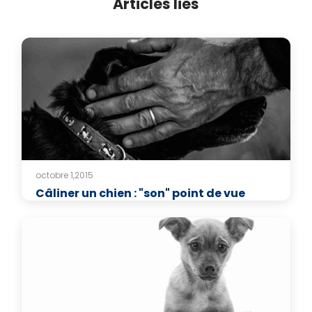
Articles liés
octobre 1,2015
Câliner un chien : "son" point de vue