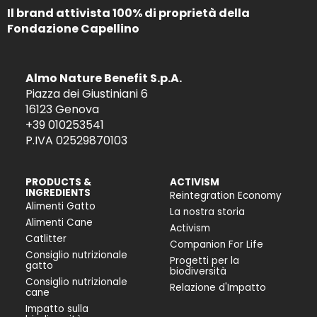
Il brand attivista 100% di proprietà della
Fondazione Capellino
Almo Nature Benefit S.p.A.
Piazza dei Giustiniani 6
16123 Genova
+39 010253541
P.IVA 02529870103
PRODUCTS &
ACTIVISM
INGREDIENTS
Reintegration Economy
Alimenti Gatto
La nostra storia
Alimenti Cane
Activism
Catlitter
Companion For Life
Consiglio nutrizionale
Progetti per la
gatto
biodiversità
Consiglio nutrizionale
Relazione d'Impatto
cane
Impatto sulla