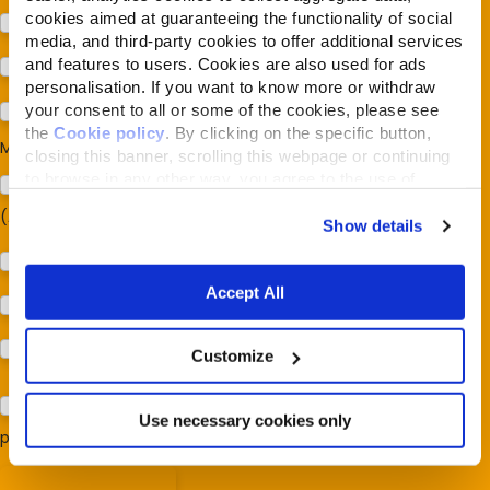
cookies aimed at guaranteeing the functionality of social
Cane
media, and third-party cookies to offer additional services
and features to users. Cookies are also used for ads
Gatto
personalisation. If you want to know more or withdraw
your consent to all or some of the cookies, please see
Per ora no
the
Cookie policy
. By clicking on the specific button,
Mi interessa:
*
closing this banner, scrolling this webpage or continuing
to browse in any other way, you agree to the use of
Sostegno al modello della Reintegration Economy
cookies.
(Almonature - Fondazione Capellino)
Show details
Protezione della biodiversità (Fondazione Capellino)
Accept All
Protezione dei cani e dei gatti (Almo Nature)
Prodotti (Almo Nature)
Customize
Acconsento al trattamento dei miei dati e dichiaro di aver
Use necessary cookies only
preso visione della
Privacy Policy
*