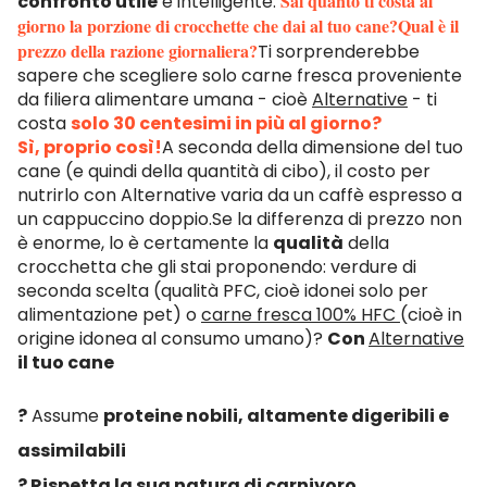
Sai quanto ti costa al
confronto utile
e intelligente.
giorno la porzione di crocchette che dai al tuo cane?Qual è il
prezzo della razione giornaliera?
Ti sorprenderebbe
sapere che scegliere solo carne fresca proveniente
da filiera alimentare umana - cioè
Alternative
- ti
costa
solo 30 centesimi in più al giorno?
Sì, proprio così!
A seconda della dimensione del tuo
cane (e quindi della quantità di cibo), il costo per
nutrirlo con Alternative varia da un caffè espresso a
un cappuccino doppio.Se la differenza di prezzo non
è enorme, lo è certamente la
qualità
della
crocchetta che gli stai proponendo: verdure di
seconda scelta (qualità PFC, cioè idonei solo per
alimentazione pet) o
carne fresca 100% HFC
(cioè in
origine idonea al consumo umano)?
Con
Alternative
il tuo cane
?
Assume
proteine nobili, altamente digeribili e
assimilabili
? Rispetta la sua natura di carnivoro