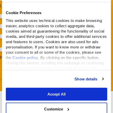
(Almonature - Fondazione Capellino)
Cookie Preferences
Protezione della biodiversità (Fondazione Capellino)
This website uses technical cookies to make browsing
easier, analytics cookies to collect aggregate data,
Protezione dei cani e dei gatti (Almo Nature)
cookies aimed at guaranteeing the functionality of social
Prodotti (Almo Nature)
media, and third-party cookies to offer additional services
and features to users. Cookies are also used for ads
personalisation. If you want to know more or withdraw
Acconsento al trattamento dei miei dati e dichiaro di aver
your consent to all or some of the cookies, please see
preso visione della
Privacy Policy
*
the
Cookie policy
. By clicking on the specific button,
closing this banner, scrolling this webpage or continuing
to browse in any other way, you agree to the use of
cookies.
Show details
Accept All
Customize