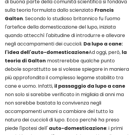
di buona parte della comunità scientifica si fondava
sulla teoria formulata dallo scienziato
Francis
Galton
. Secondo lo studioso britannico fu l'uomo
l'artefice della domesticazione del lupo, iniziata
quando attecchì l'abitudine di introdurre e allevare
negli accampamenti dei cuccioli.
Da lupo a cane:
l'idea dell'auto-domesticazione
Ad oggi, però,
la
teoria di Galton
mostrerebbe qualche punto
debole soprattutto se si volesse spiegare in maniera
più approfondita il complesso legame stabilito tra
cane e uomo. Infatti,
il passaggio da lupo a cane
non solo si sarebbe verificato in migliaia di anni ma
non sarebbe bastata la convivenza negli
accampamenti umani a cambiare del tutto la
natura dei cuccioli di lupo. Ecco perché ha preso
piede l'ipotesi dell'
auto-domesticazione
: i primi