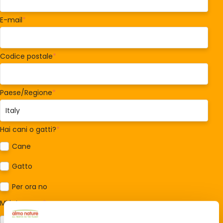
E-mail
*
Codice postale
*
Paese/Regione
*
Hai cani o gatti?
*
Cane
Gatto
Per ora no
Mi interessa:
*
Sostegno al modello della Reintegration Economy