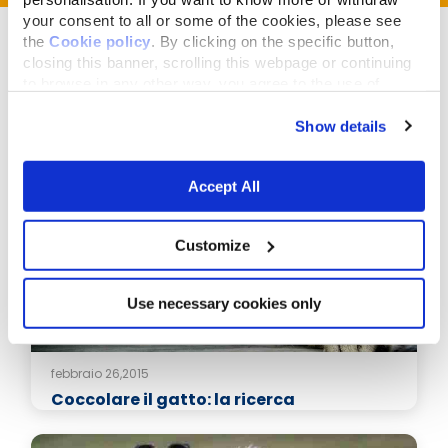
your consent to all or some of the cookies, please see
the
Cookie policy
. By clicking on the specific button,
closing this banner, scrolling this webpage or continuing
to browse in any other way, you agree to the use of
cookies.
Articoli correlati
Show details
Accept All
Customize
Use necessary cookies only
febbraio 26,2015
Coccolare il gatto: la ricerca