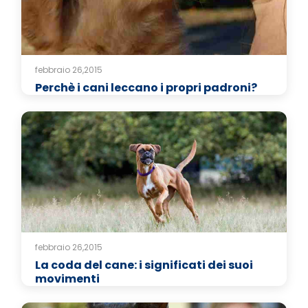
febbraio 26,2015
Perchè i cani leccano i propri padroni?
febbraio 26,2015
La coda del cane: i significati dei suoi
movimenti