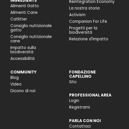
INGREDIENTS
Reintegration Economy
Alimenti Gatto
La nostra storia
Alimenti Cane
Activism
Catlitter
Companion For Life
Consiglio nutrizionale
Progetti per la
gatto
biodiversità
Consiglio nutrizionale
Relazione d'Impatto
cane
Impatto sulla
biodiversità
Accessibilità
COMMUNITY
FONDAZIONE
CAPELLINO
Blog
Sito
Video
Dicono di noi
PROFESSIONAL AREA
Login
Registrami
PARLA CON NOI
Contattaci