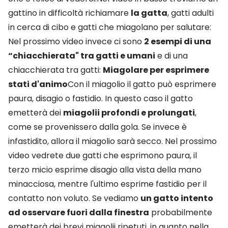
gattino in difficoltà richiamare
la gatta
, gatti adulti
in cerca di cibo e gatti che miagolano per salutare:
Nel prossimo video invece ci sono
2 esempi di una
“chiacchierata" tra gatti e umani
e di una
chiacchierata tra gatti:
Miagolare per esprimere
stati d'animo
Con il miagolio il gatto può esprimere
paura, disagio o fastidio. In questo caso il gatto
emetterà dei
miagolii profondi e prolungati
,
come se provenissero dalla gola. Se invece è
infastidito, allora il miagolio sarà secco. Nel prossimo
video vedrete due gatti che esprimono paura, il
terzo micio esprime disagio alla vista della mano
minacciosa, mentre l'ultimo esprime fastidio per il
contatto non voluto.
Se vediamo
un gatto intento
ad osservare fuori dalla finestra
probabilmente
emetterà dei brevi miagolii ripetuti, in quanto nella