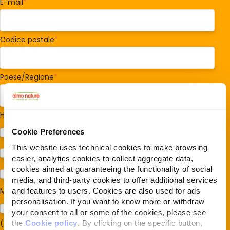
E-mail
*
Codice postale
*
Paese/Regione
*
Hai cani o gatti?
*
Cookie Preferences
Cane
This website uses technical cookies to make browsing
Gatto
easier, analytics cookies to collect aggregate data,
cookies aimed at guaranteeing the functionality of social
Per ora no
media, and third-party cookies to offer additional services
Mi interessa:
*
and features to users. Cookies are also used for ads
personalisation. If you want to know more or withdraw
Sostegno al modello della Reintegration Economy
your consent to all or some of the cookies, please see
(Almonature - Fondazione Capellino)
the
Cookie policy
. By clicking on the specific button,