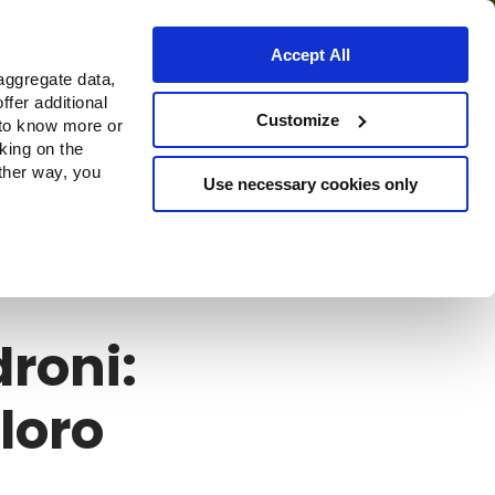
Accept All
aggregate data,
ffer additional
o
Dove acquistare
Customize
 to know more or
cking on the
other way, you
Use necessary cookies only
roni:
loro