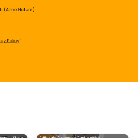
tti (Almo Nature)
acy Policy
*
versity,
Storie
Editoriale,
Benessere Cani,
cuccioli