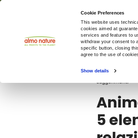
Cookie Preferences
This website uses technica
cookies aimed at guaranteei
Prodotti
services and features to u
withdraw your consent to a
specific button, closing th
agree to the use of cookie
Blog
Animal
Show details
Suggerimenti
Anima
5 ele
relaz