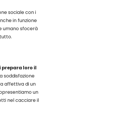
ne sociale con i
anche in funzione
ere umano sfocerà
tutto.
i prepara loro il
 la soddisfazione
a affettiva di un
ppresentiamo un
ti nel cacciare il