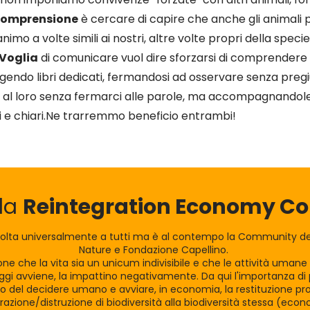
Comprensione
è cercare di capire che anche gli animali
animo a volte simili ai nostri, altre volte propri della specie
 Voglia
di comunicare vuol dire sforzarsi di comprendere il
gendo libri dedicati, fermandosi ad osservare senza pregiud
o al loro senza fermarci alle parole, ma accompagnandole
 e chiari.
Ne trarremmo beneficio entrambi!
lla
Reintegration Economy 
olta universalmente a tutti ma è al contempo la Community dei
Nature e Fondazione Capellino.
zione che la vita sia un unicum indivisibile e che le attività uman
gi avviene, la impattino negativamente. Da qui l'importanza di po
tro del decidere umano e avviare, in economia, la restituzione pro
razione/distruzione di biodiversità alla biodiversità stessa (eco