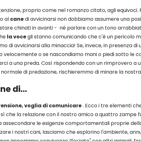
enzione, proprio come nel romanzo citato, agli equivoci.
o al
cane
di avvicinarsi non dobbiamo assumere una pos
stare chinati in avanti - né parlare con un tono arrabbiat
he
la voce
gli stanno comunicando che c'è un pericolo m
mo di avvicinarsi alla minaccia!
Se, invece, in presenza di
velocemente o se nascondiamo mani o piedi sotto le co
rci a una preda. Così rispondendo con un rimprovero a 
rmale di predazione, rischieremmo di minare la nostra 
one di…
ensione, voglia di comunicare
. Ecco i tre elementi ch
o sì che la relazione con il nostro amico a quattro zampe fu
ca assecondare le esigenze comportamentali proprie della
zare i nostri cani, lasciamo che esplorino l'ambiente, annu
 non imponiamo convivenze “forzate" con altri animali, f