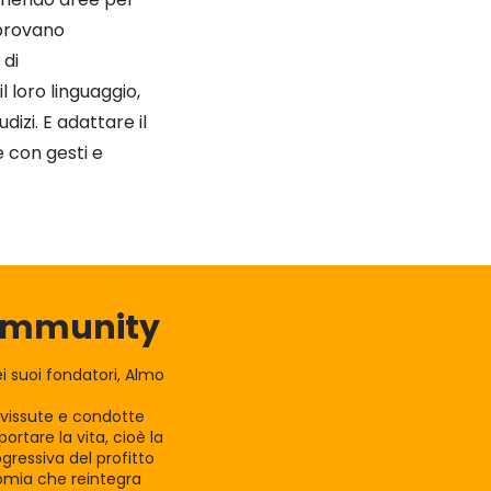
 provano
 di
 loro linguaggio,
izi. E adattare il
 con gesti e
Community
 suoi fondatori, Almo
e vissute e condotte
rtare la vita, cioè la
gressiva del profitto
nomia che reintegra