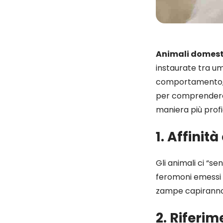
Animali domesti
instaurate tra u
comportamento, ha
per comprende
maniera più profi
1. Affinità
Gli animali ci “s
feromoni emessi d
zampe capiranno s
2. Riferim