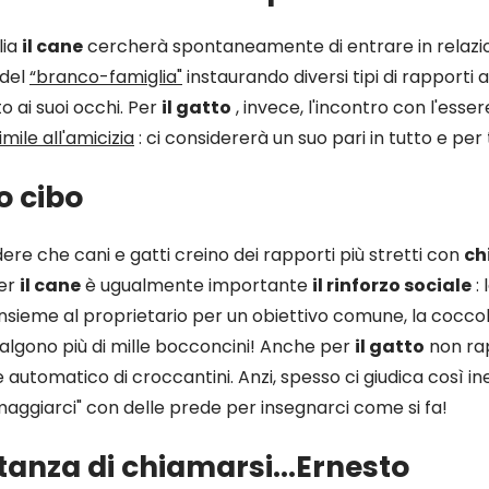
lia
il cane
cercherà spontaneamente di entrare in relazio
 del
“branco-famiglia"
instaurando diversi tipi di rapporti 
to ai suoi occhi.
Per
il gatto
, invece, l'incontro con l'ess
mile all'amicizia
: ci considererà un suo pari in tutto e per 
o cibo
re che cani e gatti creino dei rapporti più stretti con
ch
per
il cane
è ugualmente importante
il rinforzo sociale
:
insieme al proprietario per un obiettivo comune, la coccol
valgono più di mille bocconcini!
Anche per
il gatto
non ra
automatico di croccantini. Anzi, spesso ci giudica così inet
aggiarci" con delle prede per insegnarci come si fa!
rtanza di chiamarsi…Ernesto