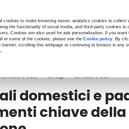
Almo Nature
Fondazione Capellino
REcommunity
l cookies to make browsing easier, analytics cookies to collect 
ng the functionality of social media, and third-party cookies to o
Companion for Life
Bando Companion for Life
Chi siam
sers. Cookies are also used for ads personalisation. If you want
ll or some of the cookies, please see the
Cookie policy
. By cli
is banner, scrolling this webpage or continuing to browse in any 
s.
i domestici e padroni: 5 elementi chiave della loro relazione
Benessere Gatti
Consigli
Benessere Cani
li domestici e pad
menti chiave della 
ione