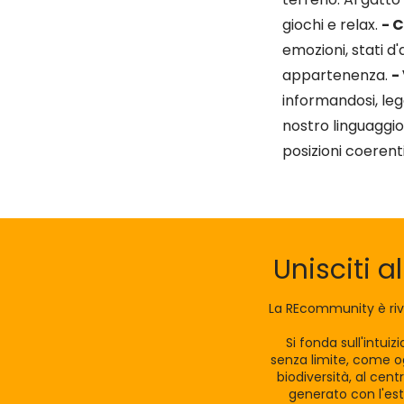
giochi e relax.
- 
emozioni, stati d'
appartenenza.
-
informandosi, leg
nostro linguaggi
posizioni coerenti
Unisciti a
La REcommunity è riv
Si fonda sull'intui
senza limite, come og
biodiversità, al cen
generato con l'est