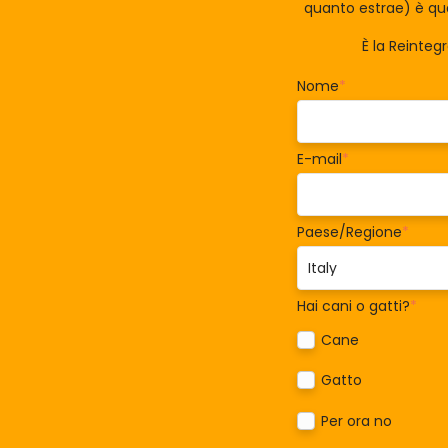
quanto estrae) è qua
È la Reinteg
Nome
*
E-mail
*
Paese/Regione
*
Hai cani o gatti?
*
Cane
Gatto
Per ora no