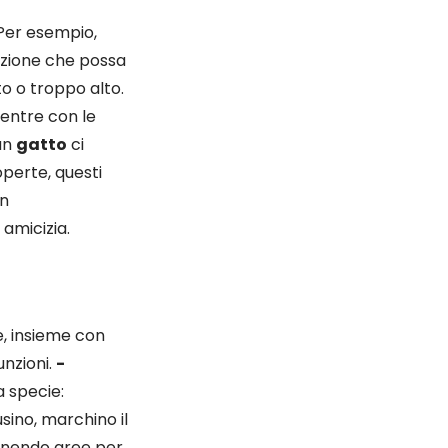
 Per esempio,
izione che possa
o o troppo alto.
entre con le
 un
gatto
ci
perte, questi
un
amicizia.
e, insieme con
nzioni.
-
 specie:
sino, marchino il
ornendo aree per