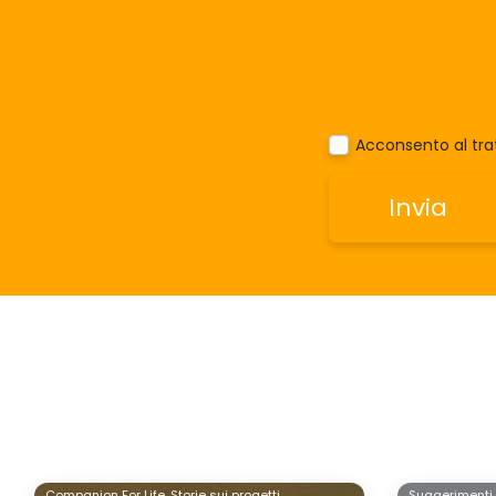
Acconsento al trat
Companion For Life,
Storie sui progetti
Suggerimenti,