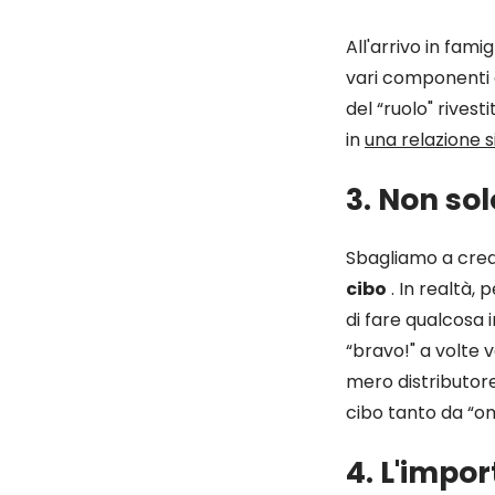
All'arrivo in famig
vari componenti
del “ruolo" rivesti
in
una relazione si
3. Non sol
Sbagliamo a crede
cibo
.
In realtà, 
di fare qualcosa 
“bravo!" a volte 
mero distributore 
cibo tanto da “om
4. L'impo