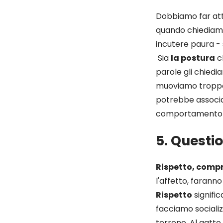
Dobbiamo far att
quando chiediam
incutere paura - 
Sia
la postura
c
parole gli chiedia
muoviamo troppo 
potrebbe associa
comportamento no
5. Questi
Rispetto, compr
l'affetto, farann
Rispetto
signifi
facciamo socializ
terreno. Al gatto