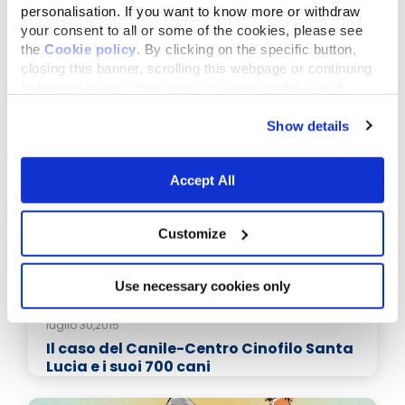
personalisation. If you want to know more or withdraw
your consent to all or some of the cookies, please see
the
Cookie policy
. By clicking on the specific button,
closing this banner, scrolling this webpage or continuing
to browse in any other way, you agree to the use of
Articoli correlati
cookies.
Show details
Accept All
Customize
Use necessary cookies only
luglio 30,2015
Il caso del Canile-Centro Cinofilo Santa
Lucia e i suoi 700 cani