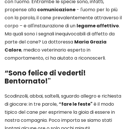
con l'uomo. Entrambe le specie sono, infatti,
propense alla
comunicazione
- l'uomo per lo più
con la parola, il cane prevalentemente attraverso il
corpo – e all'instaurazione di un
legame affettivo
.
Ma quali sono i segnali inequivocabili di affetto da
parte del cane? La dottoressa
Maria Grazia
Calore
, medico veterinario esperto in
comportamento, ci ha aiutato a riconoscerli.
“Sono felice di vederti!
Bentornato!"
Scodinzolii, abbai, saltelli, sguardo allegro e richiesta
di giocare: in tre parole,
“fare le feste"
è il modo
tipico del cane per esprimere la gioia di essere in
nostra compagnia. Poco importa se siamo stati
lontani alcune ore o solo pochi minuti!