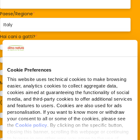
Paese/Regione
*
Hai cani o gatti?
*
Cane
Gatto
Cookie Preferences
Per ora no
This website uses technical cookies to make browsing
Mi interessa:
*
easier, analytics cookies to collect aggregate data,
cookies aimed at guaranteeing the functionality of social
Sostegno al modello della Reintegration Economy
media, and third-party cookies to offer additional services
(Almonature - Fondazione Capellino)
and features to users. Cookies are also used for ads
personalisation. If you want to know more or withdraw
Protezione della biodiversità (Fondazione Capellino)
your consent to all or some of the cookies, please see
the
Cookie policy
. By clicking on the specific button,
Protezione dei cani e dei gatti (Almo Nature)
closing this banner, scrolling this webpage or continuing
to browse in any other way, you agree to the use of