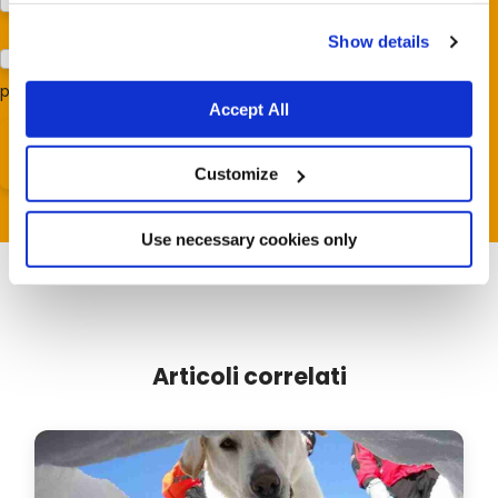
Prodotti (Almo Nature)
cookies.
Show details
Acconsento al trattamento dei miei dati e dichiaro di aver
preso visione della
Privacy Policy
*
Accept All
Customize
Use necessary cookies only
Articoli correlati