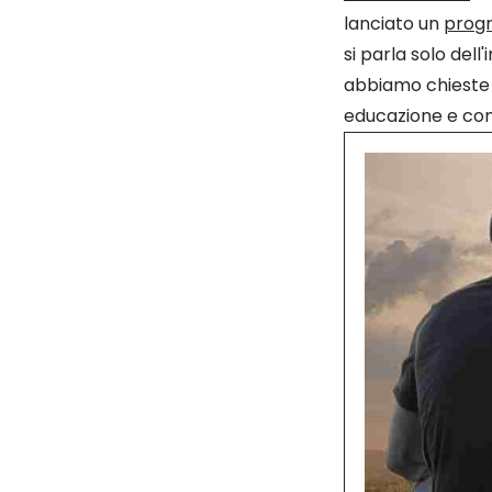
lanciato un
progr
si parla solo dell
abbiamo chieste v
educazione e co