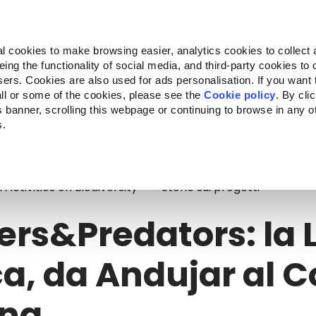
Almo Nature
Fondazione Capellino
REcommunity
l cookies to make browsing easier, analytics cookies to collect 
ng the functionality of social media, and third-party cookies to o
Companion for Life
Bando Companion for Life
Chi siam
sers. Cookies are also used for ads personalisation. If you want
ll or some of the cookies, please see the
Cookie policy
. By cli
is banner, scrolling this webpage or continuing to browse in any 
s.
s&Predators: la Lince iberica, da Andujar al Coto Doñana
ctivities on Biodiversity
Storie sui progetti
rs&Predators: la 
ca, da Andujar al C
na