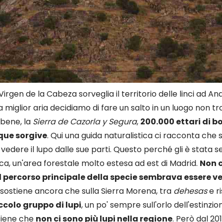
 Virgen de la Cabeza sorveglia il territorio delle linci ad An
 miglior aria decidiamo di fare un salto in un luogo non t
bene, la
Sierra de Cazorla y Segura
,
200.000 ettari di b
ue sorgive
. Qui una guida naturalistica ci racconta che 
vedere il lupo dalle sue parti. Questo perché gli è stata s
a, un'area forestale molto estesa ad est di Madrid.
Non c
 percorso principale della specie sembrava essere v
ostiene ancora che sulla Sierra Morena, tra
dehesas
e ri
ccolo gruppo di lupi
, un po' sempre sull'orlo dell'estinzione
tiene che
non ci sono più lupi nella regione
. Però dal 20