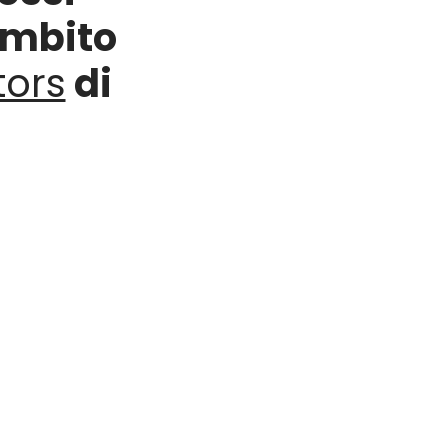
ambito
ors
di