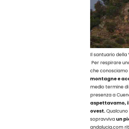
Il santuario della
Per respirare una
che conosciamo 
montagne e acq
medio termine di 
presenza a Cuenc
aspettavamo, il
ovest.
Qualcuno s
sopravviva
un pi
andalucia.com
ri