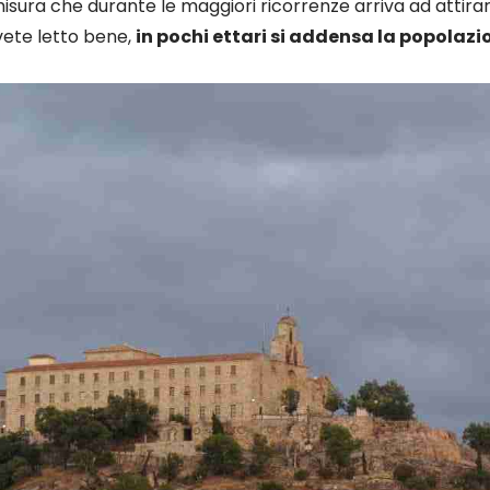
isura che durante le maggiori ricorrenze arriva ad attirar
vete letto bene,
in pochi ettari si addensa la popolazi