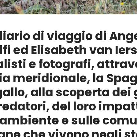
 diario di viaggio di Ang
i ed Elisabeth van Iers
listi e fotografi, attrav
ia meridionale, la Spagn
allo, alla scoperta dei
redatori, del loro impat
l'ambiente e sulle comu
ne che vivono negli st