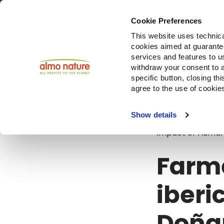
Cookie Preferences
This website uses technica
cookies aimed at guaranteei
Prodotti
services and features to u
withdraw your consent to a
specific button, closing th
agree to the use of cookie
Blog
Farmer
Show details
Impact of Human A
Farme
iberi
Doña