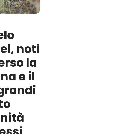
elo
el, noti
erso la
a e il
 grandi
to
nità
essi