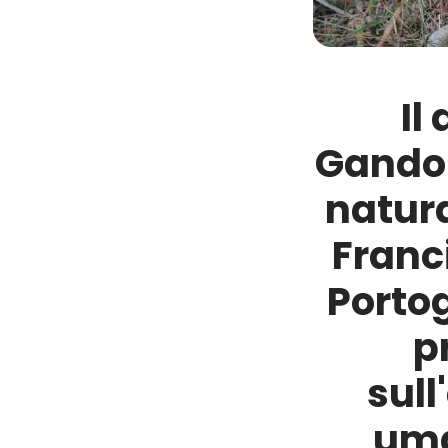
Il
Gandolf
natura
Franc
Portog
p
sul
uma