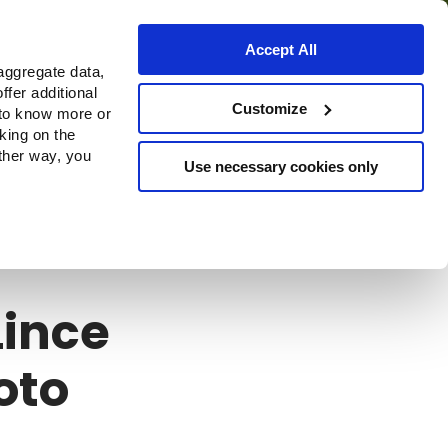
Accept All
aggregate data,
ffer additional
o
Dove acquistare
Customize
 to know more or
cking on the
other way, you
Use necessary cookies only
Lince
oto