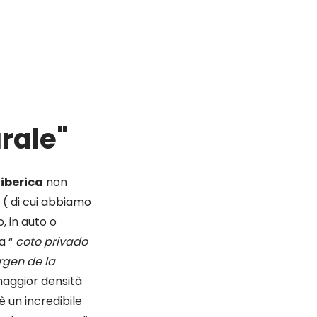
rale"
 iberica
non
 (
di cui abbiamo
, in auto o
a “
coto privado
rgen de la
 maggior densità
è un incredibile