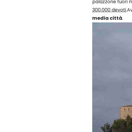
palazzone fuori m
300.000 devoti
.A
media città
.