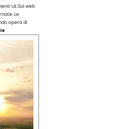
menti UE.Sul web
rnate. Le
endo opera di
ie
.