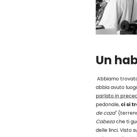
Un hab
Abbiamo trovato 
abbia avuto luog
parlato in prece
pedonale,
ci si 
de caza
" (terren
Cabeza
che ti gu
delle linci. Visto