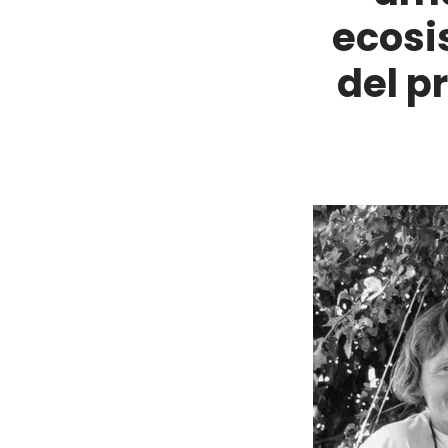
ecosi
del p