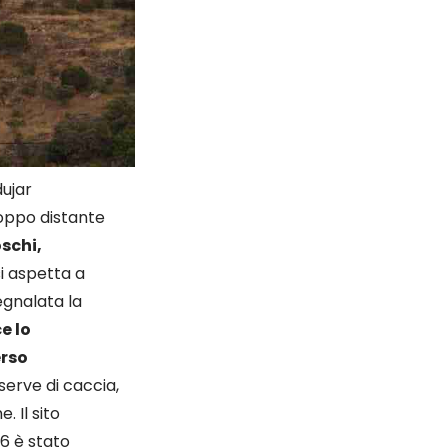
dujar
roppo distante
oschi,
si aspetta a
egnalata la
e lo
erso
serve di caccia,
. Il sito
16 è stato