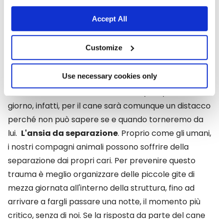
nell'animale
. È come un passaggio del testimone: il
Accept All
proprietario prepara le persone che si occuperanno
del cane informandole su giochi, cibo e routine.
Customize
Mantenere salde le sue abitudini, anche se
soddisfatte da altre persone e non da noi,
Use necessary cookies only
permetterà al cane di vivere il distacco in modo
sereno. Anche se andremo via solo per qualche
giorno, infatti, per il cane sarà comunque un distacco
perché non può sapere se e quando torneremo da
lui.
L'ansia da separazione
. Proprio come gli umani,
i nostri compagni animali possono soffrire della
separazione dai propri cari. Per prevenire questo
trauma è meglio organizzare delle piccole gite di
mezza giornata all'interno della struttura, fino ad
arrivare a fargli passare una notte, il momento più
critico, senza di noi. Se la risposta da parte del cane