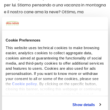
per lui. Stiamo pensando a una vacanza in montagna
e il nostro cane ama la neve? Ottimo, ma
assicuriamoci di essere preparati portando ad
esempio un cappottino caldo. Se non ne siamo sicuri
di portarlo con noi, potrebbe essere meglio
scegliere un dog-sitter o trovare una pensione
Cookie Preferences
valida o un canile in cui lasciarlo temporaneamente.
This website uses technical cookies to make browsing
Scegliere una pensione.
Se decidiamo di lasciare il
easier, analytics cookies to collect aggregate data,
cookies aimed at guaranteeing the functionality of social
nostro cane in un canile, il modo migliore per fare sì
media, and third-party cookies to offer additional services
che trascorra dei giorni tranquilli è fargli visitare il
and features to users. Cookies are also used for ads
posto scelto due o tre volte per farlo ambientare e
personalisation. If you want to know more or withdraw
your consent to all or some of the cookies, please see
per conoscere le persone che dovranno interagire
the
Cookie policy
. By clicking on the specific button,
con lui. Allo stesso tempo, queste persone avranno
closing this banner, scrolling this webpage or continuing
modo di conoscere le sue abitudini per assecondarle
to browse in any other way, you agree to the use of
cookies.
il più possibile.
Non spezzare la sua routine per
Show details
non creare un senso di frustrazione e difficoltà