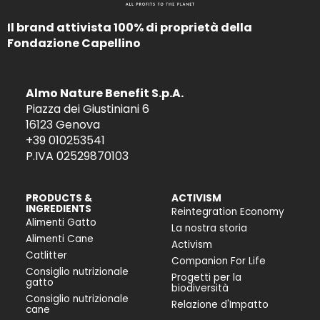
Il brand attivista 100% di proprietà della
Fondazione Capellino
Almo Nature Benefit S.p.A.
Piazza dei Giustiniani 6
16123 Genova
+39 010253541
P.IVA 02529870103
PRODUCTS &
ACTIVISM
INGREDIENTS
Reintegration Economy
Alimenti Gatto
La nostra storia
Alimenti Cane
Activism
Catlitter
Companion For Life
Consiglio nutrizionale
Progetti per la
gatto
biodiversità
Consiglio nutrizionale
Relazione d'Impatto
cane