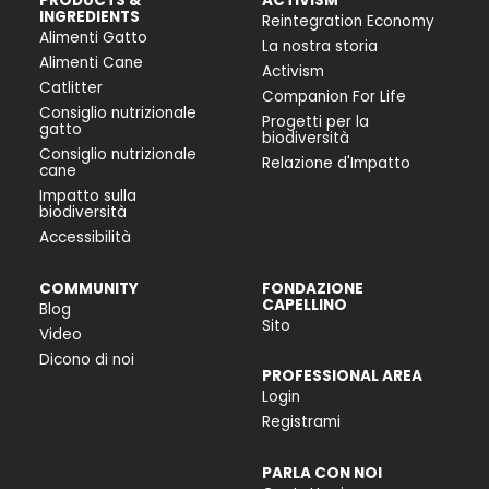
PRODUCTS &
ACTIVISM
INGREDIENTS
Reintegration Economy
Alimenti Gatto
La nostra storia
Alimenti Cane
Activism
Catlitter
Companion For Life
Consiglio nutrizionale
Progetti per la
gatto
biodiversità
Consiglio nutrizionale
Relazione d'Impatto
cane
Impatto sulla
biodiversità
Accessibilità
COMMUNITY
FONDAZIONE
CAPELLINO
Blog
Sito
Video
Dicono di noi
PROFESSIONAL AREA
Login
Registrami
PARLA CON NOI