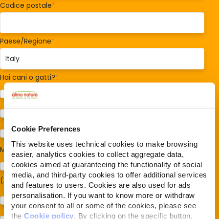
Codice postale
*
Paese/Regione
*
Hai cani o gatti?
*
Cane
Gatto
Cookie Preferences
Per ora no
This website uses technical cookies to make browsing
Mi interessa:
*
easier, analytics cookies to collect aggregate data,
cookies aimed at guaranteeing the functionality of social
Sostegno al modello della Reintegration Economy
media, and third-party cookies to offer additional services
(Almonature - Fondazione Capellino)
and features to users. Cookies are also used for ads
personalisation. If you want to know more or withdraw
Protezione della biodiversità (Fondazione Capellino)
your consent to all or some of the cookies, please see
the
Cookie policy
. By clicking on the specific button,