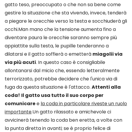
gatto teso, preoccupato o che non sa bene come
gestire la situazione che sta vivendo, invece, tenderà
a piegare le orecchie verso la testa e socchiuderà gli
occhi.Man mano che la tensione aumenta fino a
diventare paura le orecchie saranno sempre più
appiattite sulla testa, le pupille tenderanno a
dilatarsi e il gatto soffierà o emetterà
miagolii via
via più acuti
. In questo caso è consigliabile
allontanarsi dal micio che, essendo letteralmente
terrorizzato, potrebbe decidere che l'unica via di
fuga da questa situazione è l'attacco.
Attenti alla
coda!
Il gatto usa tutto il suo corpo per
comunicare
e
la coda in particolare riveste un ruolo
importante
.Un gatto rilassato e amichevole ci
avvicinerà tenendo la coda ben eretta, a volte con
la punta diretta in avanti; se è proprio felice di