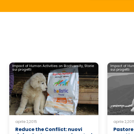
Impact of Human Activities on Biodiversity,
Storie
Impact of Huma
sui progetti
sui progetti
aprile 2,2015
aprile 2,201
Reduce the Conflict: nuovi
Pastor