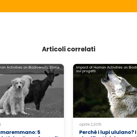
Articoli correlati
n Activities on Biodiversity,
Storie
Impact of Human Activities on Biodi
sui progetti
5
aprile 2,2015
e maremmano: 5
Perché i lupi ululano? I