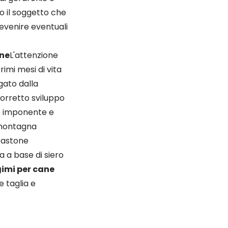
io il soggetto che
revenire eventuali
one
L'attenzione
rimi mesi di vita
gato dalla
corretto sviluppo
e imponente e
 montagna
 pastone
a a base di siero
mi per cane
 taglia e