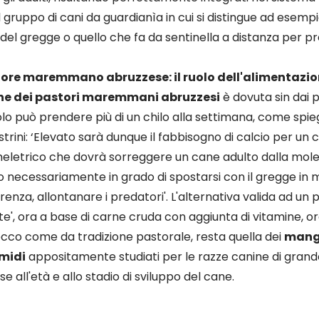
el gruppo di cani da guardianìa in cui si distingue ad esemp
no del gregge o quello che fa da sentinella a distanza per p
tore maremmano abruzzese: il ruolo dell'alimentazi
ne dei pastori maremmani abruzzesi
è dovuta sin dai p
iolo può prendere più di un chilo alla settimana, come spie
rini: ‘Elevato sarà dunque il fabbisogno di calcio per un 
heletrico che dovrà sorreggere un cane adulto dalla mol
o necessariamente in grado di spostarsi con il gregge in
renza, allontanare i predatori'. L'alternativa valida ad un
 te', ora a base di carne cruda con aggiunta di vitamine, or
ecco come da tradizione pastorale, resta quella dei
mangi
umidi
appositamente studiati per le razze canine di grande
ase all'età e allo stadio di sviluppo del cane.