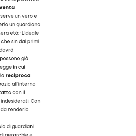
iventa
serve un vero e
rlo un guardiano
era età: ‘L'ideale
 che sin dai primi
o dovrà
i possono già
egge in cui
lla
reciproca
pazio all'interno
tatto con il
 indesiderati. Con
e da renderlo
lo di guardiani
di gerarchie e