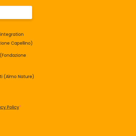
integration
one Capellino)
à (Fondazione
tti (Almo Nature)
acy Policy
*