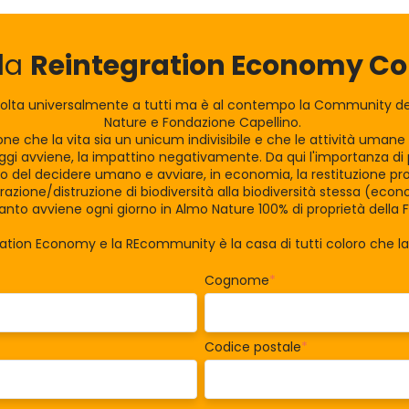
lla
Reintegration Economy 
olta universalmente a tutti ma è al contempo la Community dei
Nature e Fondazione Capellino.
zione che la vita sia un unicum indivisibile e che le attività uman
gi avviene, la impattino negativamente. Da qui l'importanza di po
tro del decidere umano e avviare, in economia, la restituzione pro
razione/distruzione di biodiversità alla biodiversità stessa (eco
nto avviene ogni giorno in Almo Nature 100% di proprietà della 
ration Economy e la REcommunity è la casa di tutti coloro che 
Cognome
*
Codice postale
*