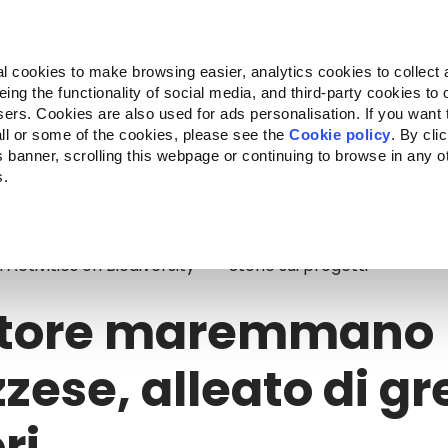
Almo Nature
Fondazione Capellino
REcommunity
l cookies to make browsing easier, analytics cookies to collect 
ng the functionality of social media, and third-party cookies to o
Companion for Life
Bando Companion for Life
Chi siam
sers. Cookies are also used for ads personalisation. If you want
ll or some of the cookies, please see the
Cookie policy
. By cli
is banner, scrolling this webpage or continuing to browse in any 
s.
tore maremmano abruzzese, alleato di greggi e pastori
ctivities on Biodiversity
Storie sui progetti
astore maremmano
zese, alleato di gr
ri