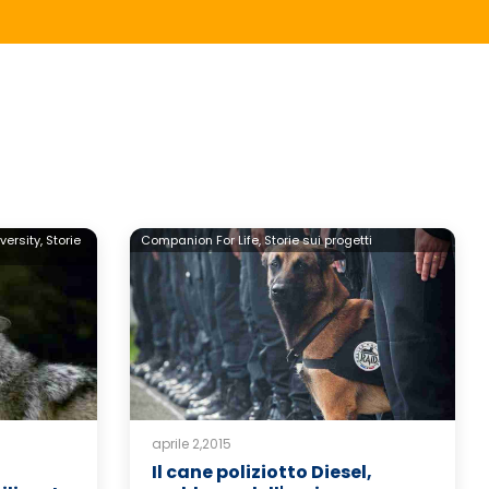
versity,
Storie
Companion For Life,
Storie sui progetti
aprile 2,2015
Il cane poliziotto Diesel,