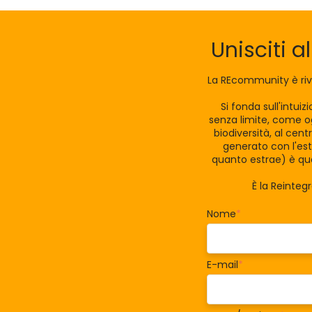
Unisciti a
La REcommunity è riv
Si fonda sull'intui
senza limite, come og
biodiversità, al cen
generato con l'est
quanto estrae) è qua
È la Reinteg
Nome
*
E-mail
*