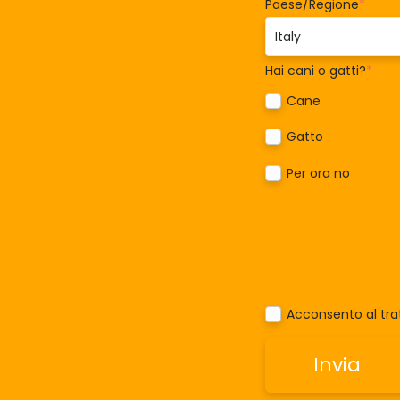
Paese/Regione
*
Hai cani o gatti?
*
Cane
Gatto
Per ora no
Acconsento al trat