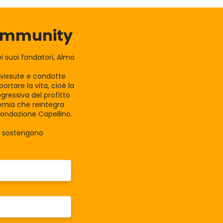
Community
 suoi fondatori, Almo
e vissute e condotte
rtare la vita, cioè la
gressiva del profitto
nomia che reintegra
Fondazione Capellino.
la sostengono