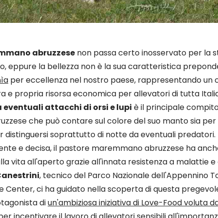
emmano abruzzese
non passa certo inosservato per la 
o, eppure la bellezza non è la sua caratteristica preponder
nìa
per eccellenza nel nostro paese, rappresentando un
a e propria risorsa economica per allevatori di tutta Itali
eventuali attacchi di orsi e lupi
è il principale compit
ese che può contare sul colore del suo manto sia per 
 distinguersi soprattutto di notte da eventuali predatori.
ente e decisa, il pastore maremmano abruzzese ha anch
la vita all'aperto grazie all'innata resistenza a malattie e
anestrini
, tecnico del Parco Nazionale dell'Appennino 
 Center, ci ha guidato nella scoperta di questa pregevol
otagonista di
un'ambiziosa iniziativa di Love-Food voluta 
er incentivare il lavoro di allevatori sensibili all'importan