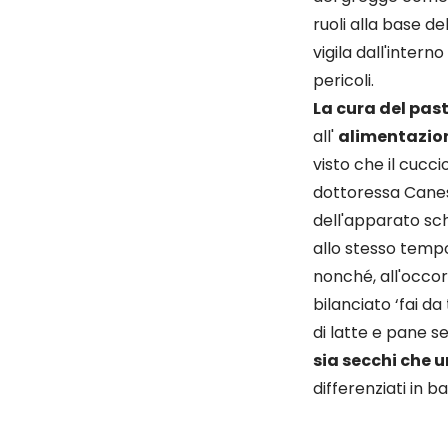
ruoli alla base d
vigila dall'inter
pericoli.
La cura del pas
all'
alimentazio
visto che il cucc
dottoressa Canest
dell'apparato sc
allo stesso temp
nonché, all'occor
bilanciato ‘fai da
di latte e pane s
sia secchi che 
differenziati in b