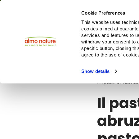
Cookie Preferences
This website uses technica
cookies aimed at guaranteei
Prodotti
services and features to u
withdraw your consent to a
specific button, closing th
agree to the use of cookie
Blog
Il pas
Show details
Impact of Human A
Il p
abruz
pasto