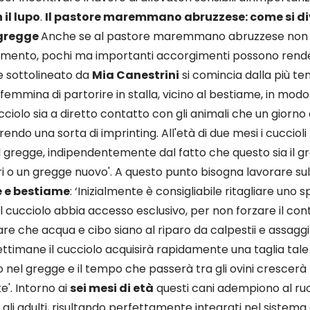
il lupo
.
Il pastore maremmano abruzzese: come si d
 gregge
Anche se al pastore maremmano abruzzese non 
mento, pochi ma importanti accorgimenti possono rende
 sottolineato da
Mia Canestrini
si comincia dalla più ten
femmina di partorire in stalla, vicino al bestiame, in modo
 cucciolo sia a diretto contatto con gli animali che un giorn
endo una sorta di imprinting. All'età di due mesi i cucciol
el gregge, indipendentemente dal fatto che questo sia il gr
ri o un gregge nuovo'. A questo punto bisogna lavorare su
e e bestiame
: ‘Inizialmente è consigliabile ritagliare uno s
i il cucciolo abbia accesso esclusivo, per non forzare il con
re che acqua e cibo siano al riparo da calpestii e assaggi
settimane il cucciolo acquisirà rapidamente una taglia tal
nel gregge e il tempo che passerà tra gli ovini crescerà
'. Intorno ai
sei mesi di età
questi cani adempiono al ruo
li adulti, risultando perfettamente integrati nel sistema 