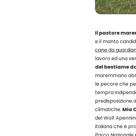
Il pastore mar
e il manto candid
cane da guardia
lavoro ed una ver
del bestiame da 
maremmano abruzz
le pecore che per
tempra indipend
predisposizione al
climatiche.
Mia C
del Wolf Apennine
italiana che è pr
Parco Nazionale
p