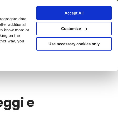
Accept All
aggregate data,
ffer additional
o
Dove acquistare
Customize
 to know more or
cking on the
other way, you
Use necessary cookies only
eggi e