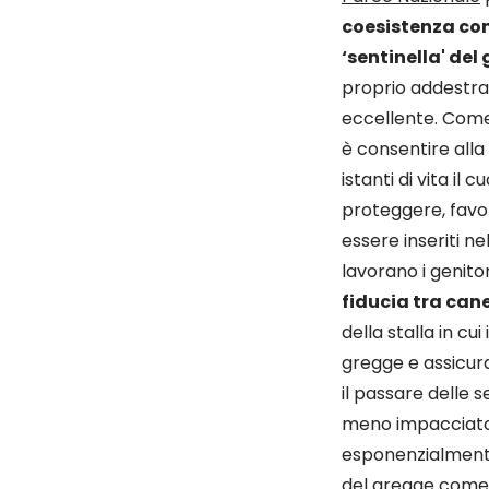
coesistenza con 
‘sentinella' del
proprio addestra
eccellente. Come
è consentire alla 
istanti di vita il
proteggere, favor
essere inseriti n
lavorano i genito
fiducia tra can
della stalla in cu
gregge e assicura
il passare delle 
meno impacciato 
esponenzialmente
del gregge come g