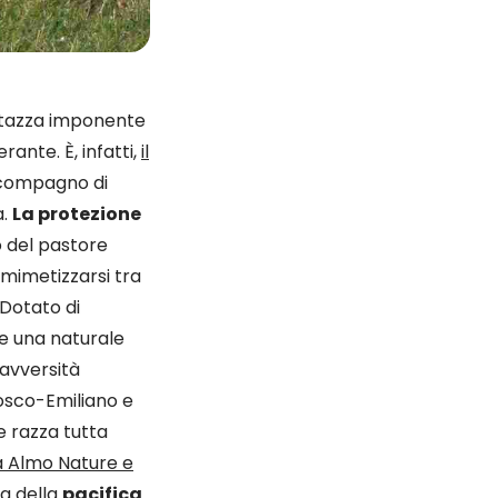
stazza imponente
ante. È, infatti,
il
 compagno di
a.
La protezione
o del pastore
mimetizzarsi tra
 Dotato di
e una naturale
 avversità
Tosco-Emiliano e
e razza tutta
da Almo Nature e
za della
pacifica