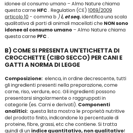
idonee al consumo umano – Almo Nature chiama
questa carne
HFC
.
Regulation (CE)
1069/2009
articolo 10
- comma b
)
i, et seq.
identifica una scala
qualitativa di parti di animali macellati che
NON sono
idonee al consumo umano
– Almo Nature chiama
questa carne
PFC
.
B) COME SI PRESENTA UN'ETICHETTA DI
CROCCHETTE (CIBO SECCO) PER CANI E
GATTI A NORMA DI LEGGE
Composizione:
elenca, in ordine decrescente, tutti
gli ingredienti presenti nella preparazione, come
carne, riso, verdure, ecc. Gli ingredienti possono
presentarsi singolarmente o raggruppati in
categorie (es. Carni e derivati).
Componenti
analitici:
questa lista mostra le proprietà nutritive
del prodotto finito, indicandone la percentuale di
proteine, fibre, grassi, etc che contiene.
Si tratta
quindi di un
indice quantitativo, non qualitativo
!