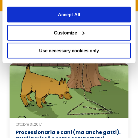
Accept All
Customize
Articoli correlati
Use necessary cookies only
ottobre 31,2017
Processionaria e cani (ma anche gatti).