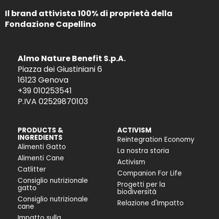
Il brand attivista 100% di proprietà della
Fondazione Capellino
Almo Nature Benefit S.p.A.
Piazza dei Giustiniani 6
16123 Genova
+39 010253541
P.IVA 02529870103
PRODUCTS &
ACTIVISM
INGREDIENTS
Reintegration Economy
Alimenti Gatto
La nostra storia
Alimenti Cane
Activism
Catlitter
Companion For Life
Consiglio nutrizionale
Progetti per la
gatto
biodiversità
Consiglio nutrizionale
Relazione d'Impatto
cane
Impatto sulla