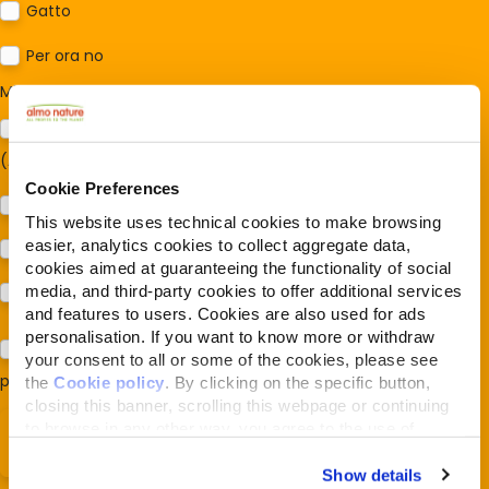
Gatto
Per ora no
Mi interessa:
*
Sostegno al modello della Reintegration Economy
(Almonature - Fondazione Capellino)
Cookie Preferences
Protezione della biodiversità (Fondazione Capellino)
This website uses technical cookies to make browsing
easier, analytics cookies to collect aggregate data,
Protezione dei cani e dei gatti (Almo Nature)
cookies aimed at guaranteeing the functionality of social
media, and third-party cookies to offer additional services
Prodotti (Almo Nature)
and features to users. Cookies are also used for ads
personalisation. If you want to know more or withdraw
Acconsento al trattamento dei miei dati e dichiaro di aver
your consent to all or some of the cookies, please see
preso visione della
Privacy Policy
*
the
Cookie policy
. By clicking on the specific button,
closing this banner, scrolling this webpage or continuing
to browse in any other way, you agree to the use of
cookies.
Show details