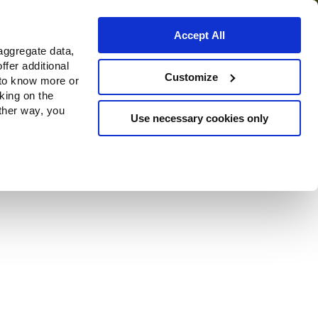
Accept All
aggregate data,
ffer additional
o
Dove acquistare
Customize
 to know more or
cking on the
other way, you
Use necessary cookies only
Continue