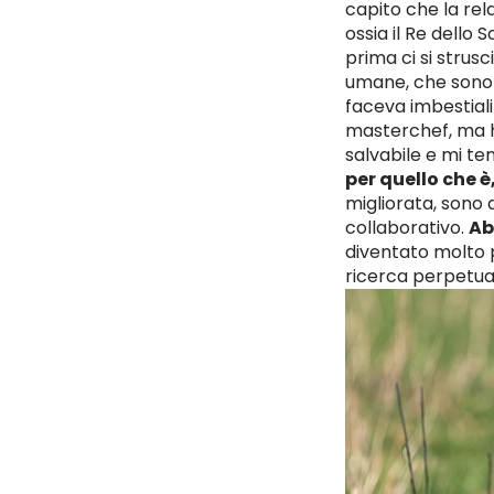
capito che la rela
ossia il Re dello
prima ci si strusc
umane, che sono r
faceva imbestial
masterchef, ma h
salvabile e mi te
per quello che è
migliorata, sono d
collaborativo.
Ab
diventato molto p
ricerca perpetua