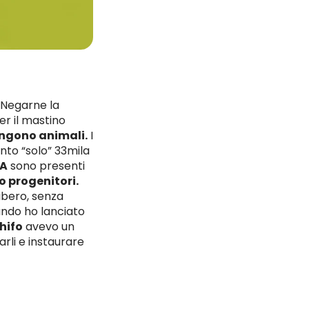
. Negarne la
r il mastino
angono animali.
I
nto “solo” 33mila
NA
sono presenti
o progenitori.
libero, senza
ando ho lanciato
hifo
avevo un
arli e instaurare