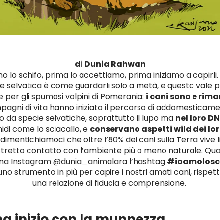
di Dunia Rahwan
o lo schifo, prima lo accettiamo, prima iniziamo a capirli
selvatica è come guardarli solo a metà, e questo vale pe
per gli spumosi volpini di Pomerania:
i cani sono e rim
mpagni di vita hanno iniziato il percorso di addomesticame
o da specie selvatiche, soprattutto il lupo ma
nel loro D
nidi come lo sciacallo, e
conservano aspetti wild dei lor
 dimentichiamoci che oltre l’80% dei cani sulla Terra vive 
 stretto contatto con l’ambiente più o meno naturale. Qu
gina Instagram @dunia_animalara l’hashtag
#ioamolosc
uno strumento in più per capire i nostri amati cani, rispett
una relazione di fiducia e comprensione.
ha inizio con la munnezza