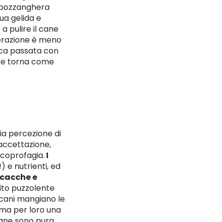
la pozzanghera
ua gelida e
a pulire il cane
perazione è meno
ica passata con
, e torna come
a percezione di
 accettazione,
a coprofagia.
I
 e nutrienti, ed
 cacche e
ito puzzolente
i cani mangiano le
 ma per loro una
mane sono pura