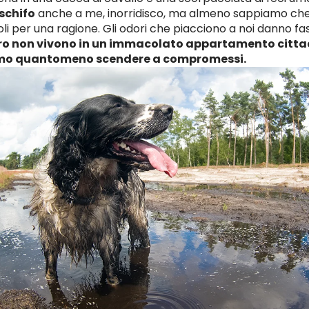
 schifo
anche a me, inorridisco, ma almeno sappiamo che
i per una ragione. Gli odori che piacciono a noi danno fast
ro non vivono in un immacolato appartamento cittad
mo quantomeno scendere a compromessi.