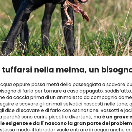
 tuffarsi nella melma, un bisogn
’acqua oppure passa metà della passeggiata a scavare buc
bisogno di farlo per tornare a casa appagato, soddisfatto.
ne da caccia prima di un animaletto da compagnia domes
guire e scovare gli animali selvatici nascosti nelle tane; qu
li dice di scavare e di farlo con ostinazione. Bassotti e j
perché sono carini, piccoli e divertenti, ma
è un grave 
le esigenze e da lì nascono la gran parte dei problem
 stesso modo, il labrador vuole entrare in acqua anche 