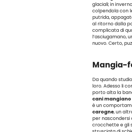
glaciali; in inve
colpendola con le
putrida, appagato 
al ritorno dalla 
complicata di qu
l’asciugamano, un
nuovo. Certo, puz
Mangia-f
Da quando studio
loro. Adesso li c
porto alta la ban
cani mangiano l
è un comportamen
carogne
, un al
per nascondersi a
crocchette e gli 
strusciata di sch