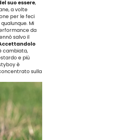
el suo essere
,
ane, a volte
ione per le feci
a qualunque. Mi
 performance da
nnò salvo il
Accettandolo
 è cambiata,
testardo e più
styboy è
 concentrato sulla