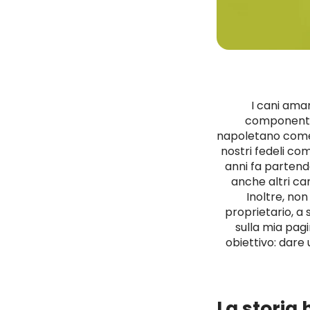
I cani aman
componente 
napoletano come 
nostri fedeli co
anni fa partend
anche altri ca
Inoltre, non
proprietario, a
sulla mia pa
obiettivo: dare 
La storia 