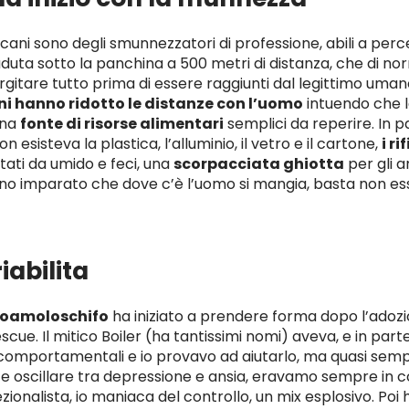
i cani sono degli smunnezzatori di professione, abili a per
aduta sotto la panchina a 500 metri di distanza, che di no
gitare tutto prima di essere raggiunti dal legittimo uman
ni hanno ridotto le distanze con l’uomo
intuendo che 
una
fonte di risorse alimentari
semplici da reperire. In pa
esisteva la plastica, l’alluminio, il vetro e il cartone,
i r
ati da umido e feci, una
scorpacciata ghiotta
per gli an
anno imparato che dove c’è l’uomo si mangia, basta non e
iabilita
oamoloschifo
ha iniziato a prendere forma dopo l’adozi
scue. Il mitico Boiler (ha tantissimi nomi) aveva, e in par
comportamentali e io provavo ad aiutarlo, ma quasi sempre
 oscillare tra depressione e ansia, eravamo sempre in con
zionalista, io maniaca del controllo, un mix esplosivo. Poi