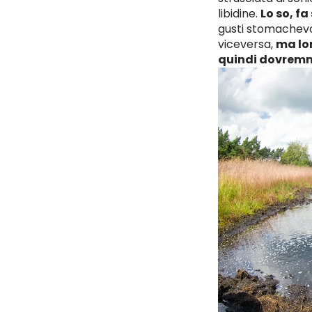
libidine.
Lo so, fa
gusti stomachevol
viceversa,
ma lo
quindi dovrem