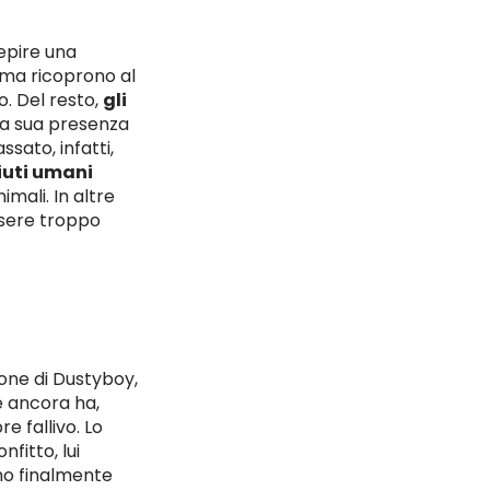
cepire una
rma ricoprono al
o. Del resto,
gli
la sua presenza
ssato, infatti,
ifiuti umani
imali. In altre
ssere troppo
one di Dustyboy,
te ancora ha,
 fallivo. Lo
fitto, lui
 ho finalmente