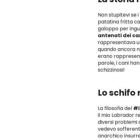
Non stupitevi se 
patatina fritta c
galoppo per ingur
antenati dei ca
rappresentava 
quando ancora non 
erano rappresent
parole, i cani h
schizzinosi!
Lo schifo r
La filosofia del
#i
il mio Labrador re
diversi problemi 
vedevo sofferente
anarchico insurre