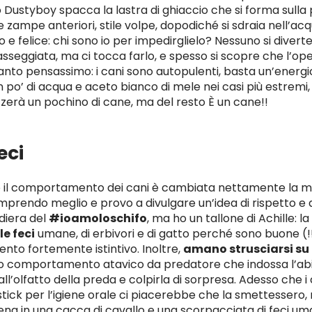
rno Dustyboy spacca la lastra di ghiaccio che si forma sul
 zampe anteriori, stile volpe, dopodiché si sdraia nell’acq
e felice: chi sono io per impedirglielo? Nessuno si diverte 
passeggiata, ma ci tocca farlo, e spesso si scopre che l’o
anto pensassimo: i cani sono autopulenti, basta un’energ
 po’ di acqua e aceto bianco di mele nei casi più estremi
zerà un pochino di cane, ma del resto È un cane!!
eci
 il comportamento dei cani è cambiata nettamente la mi
omprendo meglio e provo a divulgare un’idea di rispetto e
diera del
#ioamoloschifo
, ma ho un tallone di Achille: l
e feci
umane, di erbivori e di gatto perché sono buone (!!)
to fortemente istintivo. Inoltre,
amano strusciarsi su
tro comportamento atavico da predatore che indossa l’ab
ll’olfatto della preda e colpirla di sorpresa. Adesso che 
stick per l’igiene orale ci piacerebbe che la smettessero,
iena in una cacca di cavallo e una scorpacciata di feci u