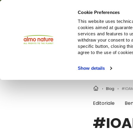
Cookie Preferences
This website uses technica
cookies aimed at guaranteei
Prodotti
services and features to u
withdraw your consent to a
specific button, closing th
agree to the use of cookie
Choose another country or region to see content specifi
Show details
Blog
#IOAMO
Editoriale
Ben
#IOA