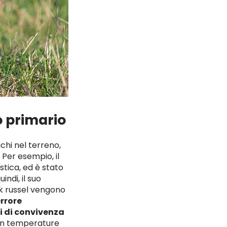
o primario
hi nel terreno,
 Per esempio, il
tica, ed è stato
indi, il suo
ack russel vengono
errore
i di convivenza
con temperature