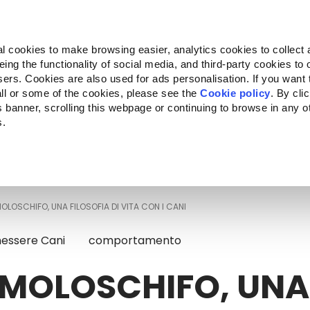
Almo Nature
Fondazione Capellino
REcommunity
l cookies to make browsing easier, analytics cookies to collect 
ng the functionality of social media, and third-party cookies to o
Companion for Life
Bando Companion for Life
Chi siam
sers. Cookies are also used for ads personalisation. If you want
ll or some of the cookies, please see the
Cookie policy
. By cli
is banner, scrolling this webpage or continuing to browse in any 
s.
c to your location.
LOSCHIFO, UNA FILOSOFIA DI VITA CON I CANI
essere Cani
comportamento
MOLOSCHIFO, UNA