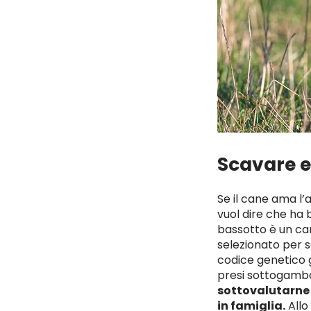
Scavare e
Se il cane ama l
vuol dire che ha 
bassotto è un ca
selezionato per se
codice genetico g
presi sottogamba 
sottovalutarne 
in famiglia.
Allo