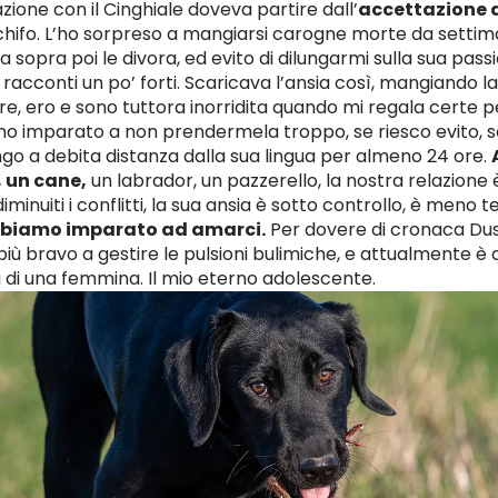
zione con il Cinghiale doveva partire dall’
accettazione d
 Schifo. L’ho sorpreso a mangiarsi carogne morte da settim
ia sopra poi le divora, ed evito di dilungarmi sulla sua pass
acconti un po’ forti. Scaricava l’ansia così, mangiando l
ire, ero e sono tuttora inorridita quando mi regala certe
o imparato a non prendermela troppo, se riesco evito, se
ngo a debita distanza dalla sua lingua per almeno 24 ore.
, un cane,
un labrador, un pazzerello, la nostra relazione
iminuiti i conflitti, la sua ansia è sotto controllo, è meno 
biamo imparato ad amarci.
Per dovere di cronaca Du
iù bravo a gestire le pulsioni bulimiche, e attualmente è
 di una femmina. Il mio eterno adolescente.