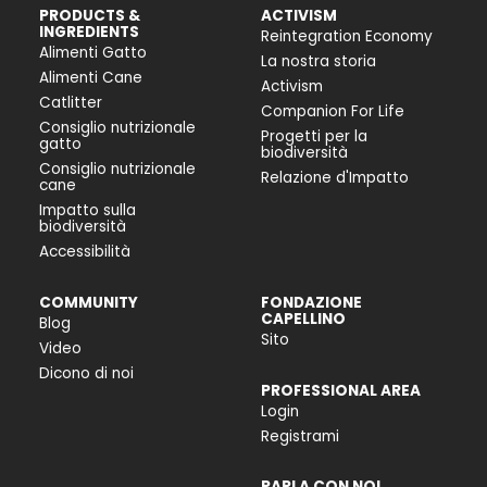
PRODUCTS &
ACTIVISM
INGREDIENTS
Reintegration Economy
Alimenti Gatto
La nostra storia
Alimenti Cane
Activism
Catlitter
Companion For Life
Consiglio nutrizionale
Progetti per la
gatto
biodiversità
Consiglio nutrizionale
Relazione d'Impatto
cane
Impatto sulla
biodiversità
Accessibilità
COMMUNITY
FONDAZIONE
CAPELLINO
Blog
Sito
Video
Dicono di noi
PROFESSIONAL AREA
Login
Registrami
PARLA CON NOI