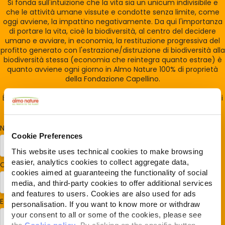
Si fonda sull'intuizione che la vita sia un unicum indivisibile e
che le attività umane vissute e condotte senza limite, come
oggi avviene, la impattino negativamente. Da qui l'importanza
di portare la vita, cioè la biodiversità, al centro del decidere
umano e avviare, in economia, la restituzione progressiva del
profitto generato con l'estrazione/distruzione di biodiversità alla
biodiversità stessa (economia che reintegra quanto estrae) è
quanto avviene ogni giorno in Almo Nature 100% di proprietà
della Fondazione Capellino.
È la Reintegration Economy e la REcommunity è la casa di tutti
coloro che la sostengono
Nome
*
Cookie Preferences
This website uses technical cookies to make browsing
easier, analytics cookies to collect aggregate data,
Cognome
*
cookies aimed at guaranteeing the functionality of social
media, and third-party cookies to offer additional services
and features to users. Cookies are also used for ads
E-mail
*
personalisation. If you want to know more or withdraw
your consent to all or some of the cookies, please see
the
Cookie policy
. By clicking on the specific button,