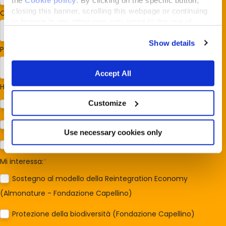
closing this banner, scrolling this webpage or continuing
Codice postale
*
to browse in any other way, you agree to the use of
cookies.
Show details
Paese/Regione
*
Accept All
Hai cani o gatti?
*
Customize
Cane
Gatto
Use necessary cookies only
Per ora no
Mi interessa:
*
Sostegno al modello della Reintegration Economy
(Almonature - Fondazione Capellino)
Protezione della biodiversità (Fondazione Capellino)